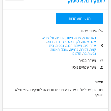
לתפקיד מלא סיפוק
הגש מועמדות
שלו שירותי שיקום
באר שבע
,
עומר
,
מיתר
,
להבים
,
תל שבע
,
שגב-שלום
,
לקיה
,
כסיפה
,
חורה
,
רהט
,
שדה ניצן
,
משמר הנגב
,
נבטים
,
בית
קמה
,
דבירה
,
כרמים
,
שובל
,
תאשור
,
גבעות בר
,
תלמים
משרה מלאה
מעל שנתיים ניסיון
תיאור
דיור מוגן 'שבילים' בבאר שבע מחפש מדריכ/ה לתפקיד מעניין ומלא
סיפוק!
מה בתפקיד?
ליווי וסיוע למתמודדים בפיתוח מיומנויות אישיות,