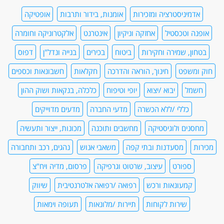
אדמיניסטרציה ומזכירות
אומנות, בידור ותרבות
אופטיקה
אופנה וטכסטיל
אחזקה וניקיון
אינטרנט
אלקטרוניקה וחומרה
בטחון, שמירה וחקירות
ביטוח
בכירים
בנייה ונדל"ן
דפוס
חוק ומשפט
חינוך, הוראה והדרכה
חקלאות
חשבונאות וכספים
חשמל
יבוא /יצוא
יופי וטיפוח
כלכלה, בנקאות ושוק ההון
כללי /ללא הכשרה
מדעי החברה
מדעים מדוייקים
מחסנים ולוגיסטיקה
מחשבים ותוכנה
מכונות, ייצור ותעשיה
מכירות
מסעדנות ובתי קפה
משאבי אנוש
נהגים, רכב ותחבורה
ספורט
עיצוב, שרטוט וגרפיקה
פרסום, מדיה ויח"צ
קמעונאות ורכש
רפואה /רפואה אלטרנטיבית
שיווק
שירות לקוחות
תיירות /מלונאות
תעופה וימאות