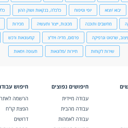
יבוא /יצוא
יופי וטיפוח
כלכלה, בנקאות ושוק ההון
כלל
ה
מחשבים ותוכנה
מכונות, ייצור ותעשיה
מכירות
יצוב, שרטוט וגרפיקה
פרסום, מדיה ויח"צ
קמעונאות ורכש
שירות לקוחות
תיירות /מלונאות
תעופה וימאות
שים
חיפושים נפוצים
חיפוש עבודה
עבודה מיידית
הרשמה לאתר
עבודה מהבית
הפצת קו"ח
עבודה לאמהות
דרושים