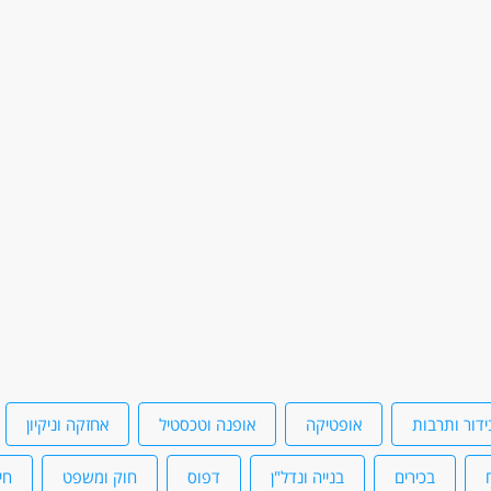
ראה והדרכה - מטפל/ת
י
משרה מלאה
משרה חלקית
עבודת משמרות
ידור ותרבות
אופטיקה
אופנה וטכסטיל
אחזקה וניקיון
בכירים
בנייה ונדל"ן
דפוס
חוק ומשפט
חי