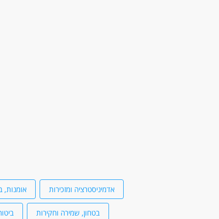
זמינות לעבודה במשמרות כולל סופי שבוע ולילות.
דרושים בתחום
חינוך, הוראה והדרכה - מדריך/ה
חינוך, הו
מאפייני משרה
לא נדרש ניסיון
עבודה בלילה
כולל שיש
סטודנטים
אקדמאים ללא נסיון
אדמיניסטרציה ומזכירות
אומנות, ב
בטחון, שמירה וחקירות
ביטוח