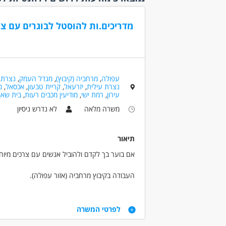
משרה 
עבודת
מדריכים.ות להוסטל לבוגרים עם צר
קהלי יע
אקדמאי
(2)
בני 40 פלוס
עפולה
,
מרחביה (קיבוץ)
,
מגדל העמק
,
נצרת
,
נצרת עילית
,
יזרעאל
,
קריית טבעון
,
אכסאל
,
מ
בני 50 פלוס
עירון
,
רמת ישי
,
מודיעין מכבים רעות
,
בית שאן
דוברי 
משרה מלאה
לא נדרש ניסיון
חיילים
ללא עב
סטודנ
תיאור
שירות 
אם בוער בך לקדם ולהוביל אנשים עם צרכים מיוחד
נסיון
העבודה בקיבוץ מרחביה (אזור עפולה).
לא נדרש
התפקיד כולל:
דרישות
- עבודה טיפולית עם בוגרים על הרצף האוטיסטי.
לפרטי המשרה
- ליווי הדיירים בשגרת היומיום ויצירת סביבה בטוח
- ניסיון קודם בתחום הצרכים המיוחדים - יתרון.