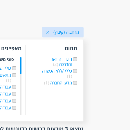
מרחביה (קיבוץ)
תחום
מאפיינים
חינוך, הוראה
סוגי מש
והדרכה
(2)
כולל ש
כללי /ללא הכשרה
מתאים 
(1)
(1)
מדעי החברה
(1)
עבודה 
עבודה ל
עבודה
עבודה 
היקף
משרה 
נמצאו 3 מודעות דרושים רלוונטיות לפי סינון