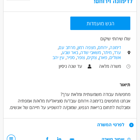
לדימונה וירוחם!
הגש מועמדות
שלו שירותי שיקום
דימונה
,
ירוחם
,
מצפה רמון
,
מרחב עם
,
ערד
,
מיתר
,
משאבי שדה
,
באר שבע
,
אשלים
,
פארן
,
צוקים
,
צופר
,
ספיר
,
עין יהב
משרה מלאה
עד שנה ניסיון
תיאור
מחפש/ת עבודה משמעותית ומלאת ערך?
אנחנו מחפשים בדימונה וירוחם עובד/ת סוציאלי/ת מלא/ת אמפתיה
וסובלנות לתחום בריאות הנפש, שמוכן/ה להשפיע על חייהם של אנשים.
עבודה עם צוות מקצועי ומוביל.
דרישות
לפרטי המשרה
תנאים:
מענק של 2,000 ש"ח!!
תואר ראשון בעבודה סוציאלית / ריפוי בעיסוק / תואר שני בפסיכולוגיה
שמור משרה