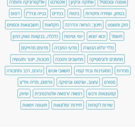
אופנה וטכסטיל
אחזקה וניקיון
אינטרנט
אלקטרוניקה וחומרה
בטחון, שמירה וחקירות
ביטוח
בכירים
בנייה ונדל"ן
דפוס
חוק ומשפט
חינוך, הוראה והדרכה
חקלאות
חשבונאות וכספים
חשמל
יבוא /יצוא
יופי וטיפוח
כלכלה, בנקאות ושוק ההון
כללי /ללא הכשרה
מדעי החברה
מדעים מדוייקים
מחסנים ולוגיסטיקה
מחשבים ותוכנה
מכונות, ייצור ותעשיה
מכירות
מסעדנות ובתי קפה
משאבי אנוש
נהגים, רכב ותחבורה
ספורט
עיצוב, שרטוט וגרפיקה
פרסום, מדיה ויח"צ
קמעונאות ורכש
רפואה /רפואה אלטרנטיבית
שיווק
שירות לקוחות
תיירות /מלונאות
תעופה וימאות