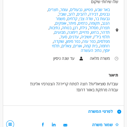
שלו שירותי שיקום
באר שבע
,
פטיש
,
גבעולים
,
עומר
,
חצרים
,
נבטים
,
דבירה
,
להבים
,
להב
,
שובל
,
גבעות בר
,
שדה צבי
,
קלחים
,
משמר
הנגב
,
תקומה
,
כרמים
,
מיתר
,
אופקים
,
תפרח
,
מסלול
,
גילת
,
רנן
,
בטחה
,
נתיבות
,
תדהר
,
ברוש
,
פדויים
,
דימונה
,
מבועים
,
תלמי ביל"ו
,
יושיביה
,
עדנים
,
סעד
,
מפלסים
,
כפר עזה
,
כפר מימון
,
שוקדה
,
רוחמה
,
בית קמה
,
אורים
,
צאלים
,
תלמי
יוסף
,
נתיב העשרה
משרה מלאה
עד שנה ניסיון
תיאור
עובד/ת סוציאלי/ת? רוצה לפתח קריירה? הצטרפ/י אלינו!!
עבודה מרתקת באזור דרום!
התפקיד כולל:
ליווי אישי של האנשים החיים בקהילה ומתמודדים עם אתגרים נפשיים,
דרישות
לפרטי המשרה
הדרכת צוות מדריכים, בניית תוכניות שיקום ועבודה משותפת עם גורמים
שונים בקהילה ועם משפחות הדיירים.
תואר ראשון או שני בעבודה סוציאלית/ סטודנטים שנה ג' לעבודה
שמור משרה
תינתן הדרכה מקצועית קבועה.