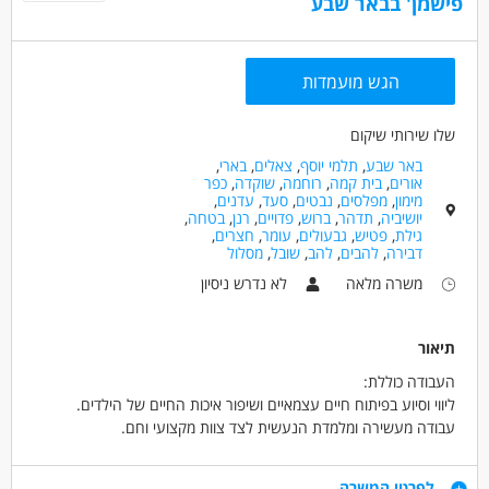
פישמן' בבאר שבע
הגש מועמדות
שלו שירותי שיקום
באר שבע
,
תלמי יוסף
,
צאלים
,
בארי
,
אורים
,
בית קמה
,
רוחמה
,
שוקדה
,
כפר
מימון
,
מפלסים
,
נבטים
,
סעד
,
עדנים
,
יושיביה
,
תדהר
,
ברוש
,
פדויים
,
רנן
,
בטחה
,
גילת
,
פטיש
,
גבעולים
,
עומר
,
חצרים
,
דבירה
,
להבים
,
להב
,
שובל
,
מסלול
משרה מלאה
לא נדרש ניסיון
תיאור
העבודה כוללת:
ליווי וסיוע בפיתוח חיים עצמאיים ושיפור איכות החיים של הילדים.
עבודה מעשירה ומלמדת הנעשית לצד צוות מקצועי וחם.
הדרכות קבועות ניתנות על ידי אנשי מקצוע.
דרישות
לפרטי המשרה