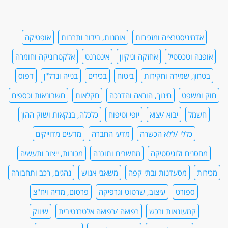
אדמיניסטרציה ומזכירות
אומנות, בידור ותרבות
אופטיקה
אופנה וטכסטיל
אחזקה וניקיון
אינטרנט
אלקטרוניקה וחומרה
בטחון, שמירה וחקירות
ביטוח
בכירים
בנייה ונדל"ן
דפוס
חוק ומשפט
חינוך, הוראה והדרכה
חקלאות
חשבונאות וכספים
חשמל
יבוא /יצוא
יופי וטיפוח
כלכלה, בנקאות ושוק ההון
כללי /ללא הכשרה
מדעי החברה
מדעים מדוייקים
מחסנים ולוגיסטיקה
מחשבים ותוכנה
מכונות, ייצור ותעשיה
מכירות
מסעדנות ובתי קפה
משאבי אנוש
נהגים, רכב ותחבורה
ספורט
עיצוב, שרטוט וגרפיקה
פרסום, מדיה ויח"צ
קמעונאות ורכש
רפואה /רפואה אלטרנטיבית
שיווק