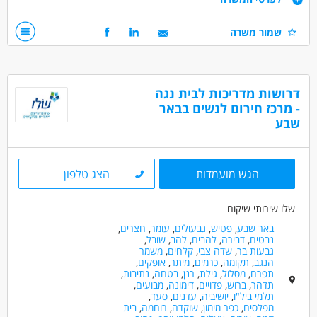
תנאים:
אפשרות למשרה מלאה/חלקית
עבודה במשמרות- אחה"צ/לילות/שבתות
שמור משרה
אופציות קידום ופיתוח בחברה
סבלנות וחיבה לילדים ונוער
סבסוד לימודים
המלצה לתואר שני ועוד!
לא נדרש ניסיון קודם!
דרושות מדריכות לבית נגה
דרושים בתחום
- מרכז חירום לנשים בבאר
כללי /ללא הכשרה - עובד/ת כללי
מדעי החברה - סטודנטים
שבע
חינוך, הוראה והדרכה - מדריך/ה
מאפייני משרה
הגש מועמדות
הצג טלפון
לא נדרש ניסיון
עבודה ללא ניסיון
עבודה מיידית
שלו שירותי שיקום
משרה מלאה
משרה חלקית
סטודנטים
באר שבע
,
פטיש
,
גבעולים
,
עומר
,
חצרים
,
אקדמאים ללא נסיון
בני 40 פלוס
חיילים משוחררים
נבטים
,
דבירה
,
להבים
,
להב
,
שובל
,
גבעות בר
,
שדה צבי
,
קלחים
,
משמר
הנגב
,
תקומה
,
כרמים
,
מיתר
,
אופקים
,
תפרח
,
מסלול
,
גילת
,
רנן
,
בטחה
,
נתיבות
,
תדהר
,
ברוש
,
פדויים
,
דימונה
,
מבועים
,
תלמי ביל"ו
,
יושיביה
,
עדנים
,
סעד
,
מפלסים
,
כפר מימון
,
שוקדה
,
רוחמה
,
בית