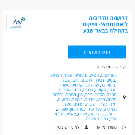
דרוש/ה מדריכ/ה
ל'אתנחתא'- שיקום
בקהילה בבאר שבע
הגש מועמדות
שלו שירותי שיקום
באר שבע
,
פטיש
,
גבעולים
,
עומר
,
חצרים
,
נבטים
,
דבירה
,
להבים
,
להב
,
שובל
,
גבעות בר
,
שדה צבי
,
קלחים
,
משמר
הנגב
,
תקומה
,
כרמים
,
מיתר
,
אופקים
,
תפרח
,
מסלול
,
גילת
,
רנן
,
בטחה
,
נתיבות
,
תדהר
,
ברוש
,
פדויים
,
דימונה
,
מבועים
,
תלמי ביל"ו
,
יושיביה
,
עדנים
,
סעד
,
מפלסים
,
כפר עזה
,
כפר מימון
,
שוקדה
,
רוחמה
,
בית קמה
,
אורים
,
צאלים
,
תלמי
יוסף
,
נתיב העשרה
משרה מלאה
לא נדרש ניסיון