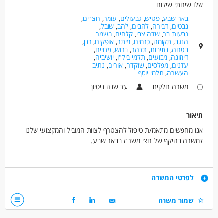
שלו שירותי שיקום
בני 40 פלוס
חיילים משוחררים
באר שבע
,
פטיש
,
גבעולים
,
עומר
,
חצרים
,
נבטים
,
דבירה
,
להבים
,
להב
,
שובל
,
גבעות בר
,
שדה צבי
,
קלחים
,
משמר
הנגב
,
תקומה
,
כרמים
,
מיתר
,
אופקים
,
רנן
,
בטחה
,
נתיבות
,
תדהר
,
ברוש
,
פדויים
,
דימונה
,
מבועים
,
תלמי ביל"ו
,
יושיביה
,
עדנים
,
מפלסים
,
שוקדה
,
אורים
,
נתיב
העשרה
,
תלמי יוסף
משרה חלקית
עד שנה ניסיון
תיאור
אנו מחפשים מתאמ/ת טיפול להצטרף לצוות המוביל והמקצועי שלנו
למשרה בהיקף של חצי משרה בבאר שבע.
התפקיד כולל:
ליווי אישי של האנשים החיים בקהילה ומתמודדים עם אתגרים נפשיים,
דרישות
לפרטי המשרה
הדרכת צוות מדריכים, בניית תוכניות שיקום ועבודה משותפת עם גורמים
שונים בקהילה ועם משפחות הדיירים.
תואר ראשון בעבודה סוציאלית/ תואר ראשון בריפוי ועיסוק/ סטודנטים
שמור משרה
תינתן הדרכה מקצועית קבועה.
בשנה ג' לתואר בעבודה סוציאלית – חובה!