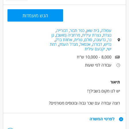
הגש מועמדות
עפולה
,
בית שאן
,
כפר תבור
,
דבורייה
,
נצרת
,
נצרת עילית
,
מרחביה (מושב)
,
גן
נר
,
גדעונה
,
סולם
,
נורית
,
אחוזת ברק
,
גדיש
,
דבורה
,
אכסאל
,
מגדל העמק
,
רמת
ישי
,
יקנעם עילית
8,000 - 10,000 ש"ח
עבודה לפי שעות
תיאור
יש לנו מקום בשבילך!
רוצה עבודה עם שכר גבוה ובונוסים מטורפים?
מחפש סביבה צעירה, כיפית ואנרגטית?
טוב בלדבר עם אנשים? זה בדיוק בשבילך!
דרישות
לפרטי המשרה
מוקד הבוטיק שלנו בעפולה מחפש תותחים למכירות!