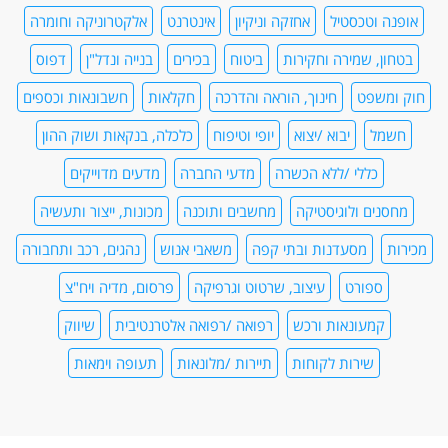
אופנה וטכסטיל
אחזקה וניקיון
אינטרנט
אלקטרוניקה וחומרה
בטחון, שמירה וחקירות
ביטוח
בכירים
בנייה ונדל"ן
דפוס
חוק ומשפט
חינוך, הוראה והדרכה
חקלאות
חשבונאות וכספים
חשמל
יבוא /יצוא
יופי וטיפוח
כלכלה, בנקאות ושוק ההון
כללי /ללא הכשרה
מדעי החברה
מדעים מדוייקים
מחסנים ולוגיסטיקה
מחשבים ותוכנה
מכונות, ייצור ותעשיה
מכירות
מסעדנות ובתי קפה
משאבי אנוש
נהגים, רכב ותחבורה
ספורט
עיצוב, שרטוט וגרפיקה
פרסום, מדיה ויח"צ
קמעונאות ורכש
רפואה /רפואה אלטרנטיבית
שיווק
שירות לקוחות
תיירות /מלונאות
תעופה וימאות