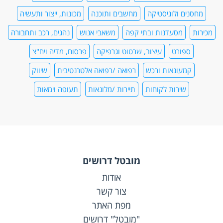
מחסנים ולוגיסטיקה
מחשבים ותוכנה
מכונות, ייצור ותעשיה
מכירות
מסעדנות ובתי קפה
משאבי אנוש
נהגים, רכב ותחבורה
ספורט
עיצוב, שרטוט וגרפיקה
פרסום, מדיה ויח"צ
קמעונאות ורכש
רפואה /רפואה אלטרנטיבית
שיווק
שירות לקוחות
תיירות /מלונאות
תעופה וימאות
מובטל דרושים
אודות
צור קשר
מפת האתר
"מובטל" דרושים