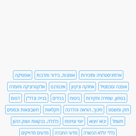
אדמיניסטרציה ומזכירות
אומנות, בידור ותרבות
אופטיקה
אופנה וטכסטיל
אחזקה וניקיון
אינטרנט
אלקטרוניקה וחומרה
בטחון, שמירה וחקירות
ביטוח
בכירים
בנייה ונדל"ן
דפוס
חוק ומשפט
חינוך, הוראה והדרכה
חקלאות
חשבונאות וכספים
חשמל
יבוא /יצוא
יופי וטיפוח
כלכלה, בנקאות ושוק ההון
כללי /ללא הכשרה
מדעי החברה
מדעים מדוייקים