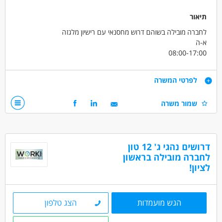
תיאור
לחברה מובילה בשוהם דרוש מחסנאי עם רישיון מלגזה
א-ה
08:00-17:00
שכר 9000 ש"ח! +החזר נסיעות+ארוחות+תנאים סוציאליים מלאים
קליטה ישירה לחברה מסודרת בסביבת עבודה נעימה מאוד
דרישות
לפרטי המשרה
דרישות
שמור משרה
רישיון מלגזה-חובה
הגעה עצמאית לשוהם
דרושים בתחום
דרושים נהגי ג' 12 טון
מחסנים ולוגיסטיקה - מחסנאות ואחסון
לחברה מובילה בראשון
לציון!
מחסנים ולוגיסטיקה - מלקטים
נהגים, רכב ותחבורה - מלגזה
מאפייני משרה
הגש מועמדות
הצג טלפון
משרה מלאה