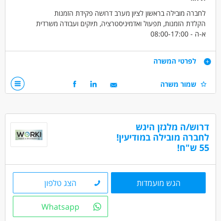
לחברה מובילה בראשון לציון מערב דרושה פקידת הזמנות
הקלדת הזמנות, תפעול ואדמיניסטרציה, תיוקים ועבודה משרדית
א-ה - 08:00-17:00
יום שישי אחת לחודש- 07:00-11:30
שכר 9000 ש"ח +
דרישות
לפרטי המשרה
קליטה ישירה לחברה טובה עם סביבה נעימה
ניסיון קודם יתרון משמעותי
שמור משרה
דרושים בתחום
כללי /ללא הכשרה - עובד/ת כללי
דרוש/ה מלגזן היגש
אדמיניסטרציה ומזכירות - פקיד/ה
שירות לקוחות - בק-אופיס
לחברה מובילה במודיעין!
55 ש"ח!
מאפייני משרה
משרה מלאה
הגש מועמדות
הצג טלפון
Whatsapp