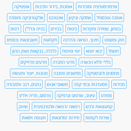
אדמיניסטרציה ומזכירות
אומנות, בידור ותרבות
אופטיקה
אופנה וטכסטיל
אחזקה וניקיון
אינטרנט
אלקטרוניקה וחומרה
בטחון, שמירה וחקירות
ביטוח
בכירים
בנייה ונדל"ן
דפוס
חוק ומשפט
חינוך, הוראה והדרכה
חקלאות
חשבונאות וכספים
חשמל
יבוא /יצוא
יופי וטיפוח
כלכלה, בנקאות ושוק ההון
כללי /ללא הכשרה
מדעי החברה
מדעים מדוייקים
מחסנים ולוגיסטיקה
מחשבים ותוכנה
מכונות, ייצור ותעשיה
מכירות
מסעדנות ובתי קפה
משאבי אנוש
נהגים, רכב ותחבורה
ספורט
עיצוב, שרטוט וגרפיקה
פרסום, מדיה ויח"צ
קמעונאות ורכש
רפואה /רפואה אלטרנטיבית
שיווק
שירות לקוחות
תיירות /מלונאות
תעופה וימאות