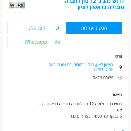
דרוש נהג ג' 12 טון לחברה
מובילה בראשון לציון
נהגים, רכב ותחבורה - נהג/ת אוטובוס
נהגים, רכב ותחבורה - נהג/ת גרר
הגש מועמדות
הצג טלפון
מאפייני משרה
משרה מלאה
Whatsapp
וורקי
ראשון לציון
,
חולון
,
רחובות
,
נס ציונה
,
באר
יעקב
,
רמלה
משרה מלאה
תיאור
דרוש נהג חלוקה 12 טון לחברה מובילה בראשון לציון
א-ה
6 בבוקר עד 14:00 בצהריים גג!
8 שעות ביום !( ללא ימי שישי)
שכר 11250ש"ח ברוטו +מקבלים עוזר נהג +תנאים סוציאליים +קליטה