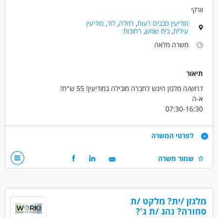
וורקי
מודיעין מכבים רעות
,
רמלה
,
לוד
,
מודיעין
עילית
,
בית שמש
,
רחובות
משרה מלאה
תיאור
דרוש/ה מלגזן היגש לחברה מובילה במודיעין! 55 ש"ח!
א-ה
07:30-16:30
שכר 55 ש"ח +החזר נסיעות!
מקום עבודה מסודר ונעים מאוד !
דרישות
לפרטי המשרה
ניסיון על הגש
שמור משרה
דרושים בתחום
מחסנים ולוגיסטיקה - מחסנאות ואחסון
מלגזן /ית? מלקט /ת
נהגים, רכב ותחבורה - מלגזה
מחסנים ולוגיסטיקה - מלקטים
סחורה? נהג /ת ג'?