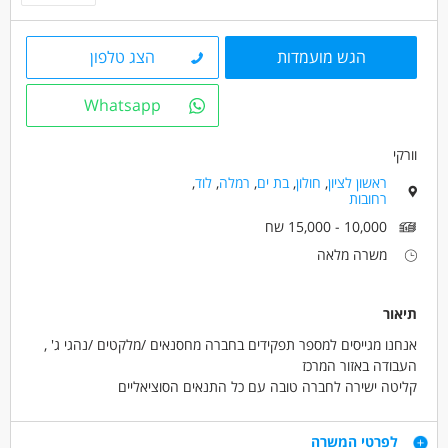
מאפייני משרה
משרה מלאה
עבודה לפי שעות
הגש מועמדות
הצג טלפון
Whatsapp
וורקי
ראשון לציון
,
חולון
,
בת ים
,
רמלה
,
לוד
,
רחובות
10,000 - 15,000 שח
משרה מלאה
תיאור
אנחנו מגייסים למספר תפקידים בחברה מחסנאים /מלקטים /נהגי ג' ,
העבודה באזור המרכז
קליטה ישירה לחברה טובה עם כל התנאים הסוציאליים
יש ארוחות
יש מענק התמדה
דרישות
לפרטי המשרה