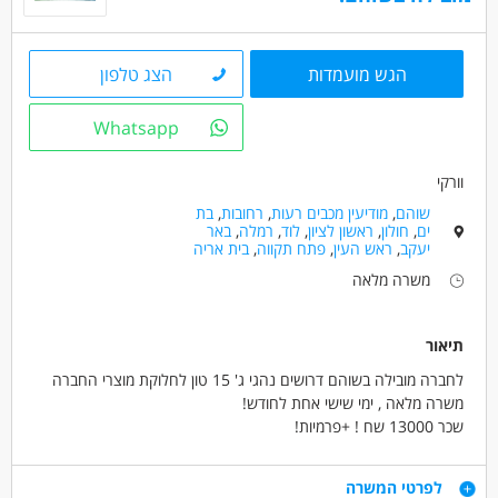
הגש מועמדות
הצג טלפון
Whatsapp
וורקי
שוהם
,
מודיעין מכבים רעות
,
רחובות
,
בת
ים
,
חולון
,
ראשון לציון
,
לוד
,
רמלה
,
באר
יעקב
,
ראש העין
,
פתח תקווה
,
בית אריה
משרה מלאה
תיאור
לחברה מובילה בשוהם דרושים נהגי ג' 15 טון לחלוקת מוצרי החברה
משרה מלאה , ימי שישי אחת לחודש!
שכר 13000 שח ! +פרמיות!
יש עוזר נהג!
יש תן ביס 700 שח!
דרישות
לפרטי המשרה
יש משאית צמודה!