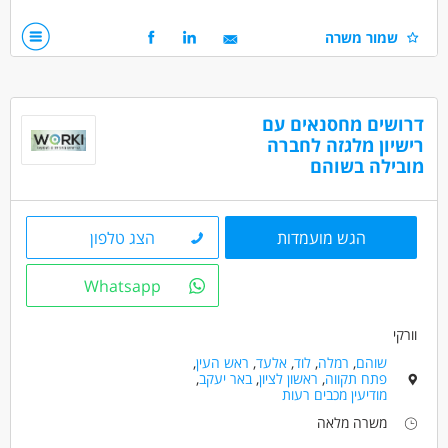
יש מוצרי החברה בהנחה !
רישיון 15 טון חובה!
שמור משרה
קליטה ישירה לחברה יציבה ומסודרת עם תנאים טובים ויחס טוב !
דרושים בתחום
נהגים, רכב ותחבורה - נהג/ת גרר
דרושים מחסנאים עם
נהגים, רכב ותחבורה - נהג/ת חלוקה
רישיון מלגזה לחברה
מחסנים ולוגיסטיקה - מלקטים
מובילה בשוהם
מאפייני משרה
משרה מלאה
הגש מועמדות
הצג טלפון
Whatsapp
וורקי
שוהם
,
רמלה
,
לוד
,
אלעד
,
ראש העין
,
פתח תקווה
,
ראשון לציון
,
באר יעקב
,
מודיעין מכבים רעות
משרה מלאה