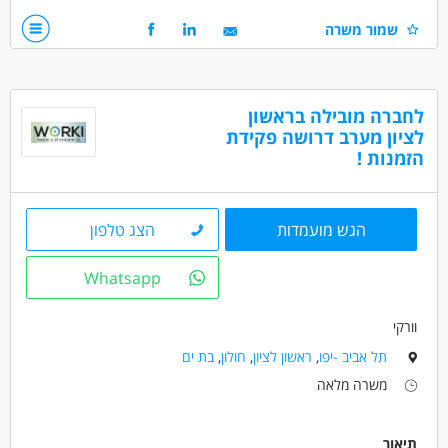
ניסיון במחסן
שמור משרה
דרושים בתחום
מחסנים ולוגיסטיקה - מחסנאות ואחסון
לחברה מובילה בראשון
מחסנים ולוגיסטיקה - מלקטים
לציון מערב דרושה פקידת
כללי /ללא הכשרה - עובד/ת כללי
הזמנות !
מאפייני משרה
משרה מלאה
משרה חלקית
עבודת משמרות
הגש מועמדות
הצג טלפון
Whatsapp
וורקי
תל אביב -יפו
,
ראשון לציון
,
חולון
,
בת ים
משרה מלאה
תיאור