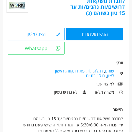
לחברת משקאות
נהגים, רכב ותחבורה - נהג/ת חלוקה
דרושים/ות נהגים/ות עד
נהגים, רכב ותחבורה - נהג/ת שינוע
15 טון בשוהם (נ)
מאפייני משרה
משרה מלאה
הגש מועמדות
הצג טלפון
Whatsapp
וורקי
שוהם
,
רמלה
,
לוד
,
פתח תקווה
,
ראשון
לציון
,
חולון
,
בת ים
לא צוין שכר
משרה מלאה
לא נדרש ניסיון
תיאור
לחברת משקאות דרושים/ות נהגים/ות עד 15 טון בשוהם
ימי עבודה א-ה 5:30/6:00 עד גמר החלוקה שישי פעם בחודש
עבודה עם עוזר נהג,תן ביס,ביגוד מלא כולל נעליים וכ'ו