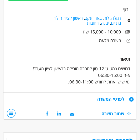
וורקי
רמלה
,
לוד
,
באר יעקב
,
ראשון לציון
,
חולון
,
בת ים
,
יבנה
,
רחובות
10,000 - 15,000 שח
משרה מלאה
תיאור
דרושים נהגי ג' 12 טון לחברה מובילה בראשון לציון מערב!
א-ה 06:30-15:00
ימי שישי אחת לחודש 06:30-11:00.
שכר 11000 ש"ח +משאית צמודה מהיום הראשון + +העלאת שכר
לאחר שנה
דרישות
לפרטי המשרה
קליטה ישירה לחברה טובה ומסודרת עם תנאים סוציאליים - ימי חופשה
ימי הבראה ביטוח פנסיוני וערבי כיף
נהג ג' 12 טון מעל גיל 24
שמור משרה
דרושים בתחום
נהגים, רכב ותחבורה - מלגזה