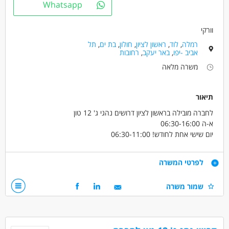
Whatsapp
וורקי
רמלה
,
לוד
,
ראשון לציון
,
חולון
,
בת ים
,
תל
אביב -יפו
,
באר יעקב
,
רחובות
משרה מלאה
תיאור
לחברה מובילה בראשון לציון דרושים נהגי ג' 12 טון
א-ה 06:30-16:00
יום שישי אחת לחודש! 06:30-11:00
מקבלים משאית צמודה מהיום הראשון ! 11500 ש"ח ברוטו! ביגוד
והנעלה! + עוזר נהג!
דרישות
לפרטי המשרה
העלאת שכר לאחר שנה
קליטה ישירה לחברה עם כל התנאים הסוציאליים !
דרישות
שמור משרה
מעל גיל 24 ומעל שנתיים ניסיון בחלוקה!
דרושים בתחום
נהגים, רכב ותחבורה - נהג/ת חלוקה