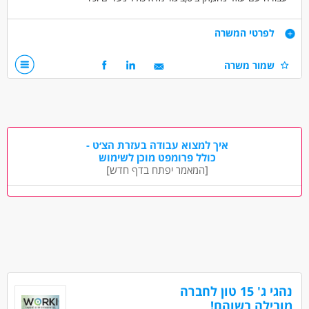
דרישות
לפרטי המשרה
תחילת עבודה מיידית
שמור משרה
רישיון עד 15 טון בתוקף
דרושים בתחום
נהגים, רכב ותחבורה - נהג/ת חלוקה
נהגים, רכב ותחבורה - נהג/ת אמבולנס
איך למצוא עבודה בעזרת הצ׳ט -
נהגים, רכב ותחבורה - נהג/ת מונית
כולל פרומפט מוכן לשימוש
[המאמר יפתח בדף חדש]
מאפייני משרה
לא נדרש ניסיון
עבודה מיידית
משרה מלאה
נהגי ג' 15 טון לחברה
מובילה בשוהם!