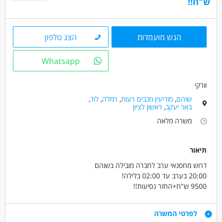
ש"ח!!
הגש מועמדות
הצג טלפון
Whatsapp
וורקי
שוהם
,
מודיעין מכבים רעות
,
רמלה
,
לוד
,
באר יעקב
,
ראשון לציון
משרה מלאה
תיאור
דרוש מחסנאי ערב לחברה מובילה בשוהם
20:00 בערב עד 02:00 בלילה!
9500 ש"ח+החזר נסיעות!!
קליטה ישירה לחברה מובילה וכיפית!
דרישות
לפרטי המשרה