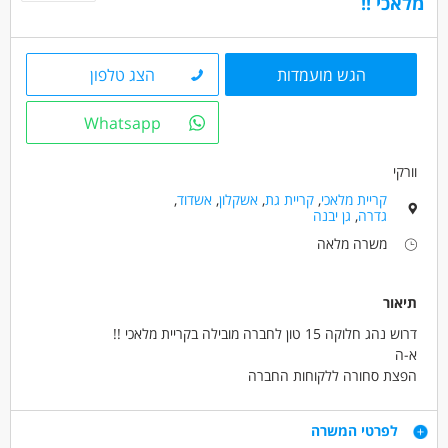
מלאכי !!
הגש מועמדות
הצג טלפון
Whatsapp
וורקי
קריית מלאכי
,
קריית גת
,
אשקלון
,
אשדוד
,
גדרה
,
גן יבנה
משרה מלאה
תיאור
דרוש נהג חלוקה 15 טון לחברה מובילה בקריית מלאכי !!
א-ה
הפצת סחורה ללקוחות החברה
שכר 12500 ש"ח ברוטו +פרמיות
ממוצע שכר 15000 ש"ח .
דרישות
לפרטי המשרה