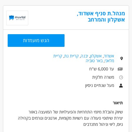
- נכונות לעבודה לטווח ארוך (שנה לפחות) ולמשרה יציבה - לא
מתאים לבין עבודות.
מנהל.ת סניף אשדוד,
- תחילת עבודה מיידית
אשקלון והמרחב
המשרה מיועדת לנשים וגברים כאחד.
דרושים בתחום
הגש מועמדות
חינוך, הוראה והדרכה - מדריך/ה
חינוך, הוראה והדרכה - מורה
אשדוד
,
אשקלון
,
יבנה
,
קריית גת
,
קריית
חינוך, הוראה והדרכה - מורה פרטי/ת
מלאכי
,
באר טוביה
עד 6,000 ש"ח
מאפייני משרה
משרה חלקית
לא נדרש ניסיון
עבודה בשעות גמישות
עבודה מהבית
מעל שנתיים ניסיון
עבודה ללא ניסיון
משרה מלאה
משרה חלקית
עבודה לפי שעות
סטודנטים
אקדמאים ללא נסיון
תיאור
שיווק והובלת מיזמי התחרויות והפעילויות של המועצה באזור
יצירת שיתופי פעולה עם רשויות מקומיות, ארגונים וגורמים בקהילה
גיוס, ליווי וניהול מתנדבים
ייזום והפקת פעילויות קהילתיות