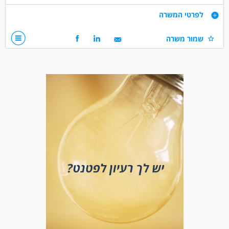
פיתוח וקידום פעילות המועצה במרחב האזורי
דרישות
לפרטי המשרה
ניסיון בעבודה מול גופים ציבוריים ופרטיים
שמור משרה
יכולת עבודה עצמאית לצד עבודה בצוות
יוזמה, אחריות, אסרטיביות ויחסי אנוש מצוינים
שליטה ביישומי Office; היכרות עם כלי AI מהווה יתרון
השכלה אקדמית - יתרון
ניסיון בעבודה עם מתנדבים - יתרון גדול
רישיון נהיגה ורכב חובה
דרושים בתחום
כללי /ללא הכשרה - עתודה ניהולית
מאפייני משרה
מעל שנתיים ניסיון
עבודה מהבית
משרה בכירה
עבודה מיידית
משרה חלקית
אקדמאים ללא נסיון
המגזר החרדי
בני 50 פלוס
בני 40 פלוס