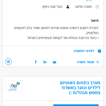
משרה מלאה
מעל שנה ניסיון
תיאור
לחברת דיפוכם דרוש/ה איש/ת מכירות לתחום חומרי גלם לתעשיית
הפלסטיק.
• ניהול והרחבת פעילות מול לקוחות תעשייתיים בישראל
• פיתוח קשרים ארוכי טווח עם יצרני פלסטיק, הזרקה ואקסטרוזיה
• עבודה מול ספקים בינלאומיים מובילים וניהול תהליכי מו"מ מסחריים
דרישות
לפרטי המשרה
• זיהוי הזדמנויות עסקיות והובלת צמיחה בשוק תחרותי ודינמי
ניסיון מוכח במכירות B2B לתעשייה
שמור משרה
היכרות עמוקה עם תחום הפולימרים וחומרי הגלם PP ,PE ,PS ,ABS
תוספים וכדומה
יכולת ניהול מו"מ ברמה גבוהה מול לקוחות וספקים
חשיבה עסקית, עצמאות, יוזמה ויכולת לבנות מערכות יחסים
מערך בתחום האוטיזם
אם אתם מחפשים את האתגר הבא שלכם ורוצים להיות חלק מצוות
לילדים ונוער באשדוד
מקצועי עם השפעה אמיתית על צמיחת הפעילות נשמח להכיר.
מחפש מנהל/ת :)
דרושים בתחום
מכירות - מנהל/ת מכירות