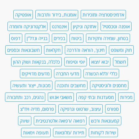
אדמיניסטרציה ומזכירות
אומנות, בידור ותרבות
אופטיקה
אופנה וטכסטיל
אחזקה וניקיון
אינטרנט
אלקטרוניקה וחומרה
בטחון, שמירה וחקירות
ביטוח
בכירים
בנייה ונדל"ן
דפוס
חוק ומשפט
חינוך, הוראה והדרכה
חקלאות
חשבונאות וכספים
חשמל
יבוא /יצוא
יופי וטיפוח
כלכלה, בנקאות ושוק ההון
כללי /ללא הכשרה
מדעי החברה
מדעים מדוייקים
מחסנים ולוגיסטיקה
מחשבים ותוכנה
מכונות, ייצור ותעשיה
מכירות
מסעדנות ובתי קפה
משאבי אנוש
נהגים, רכב ותחבורה
ספורט
עיצוב, שרטוט וגרפיקה
פרסום, מדיה ויח"צ
קמעונאות ורכש
רפואה /רפואה אלטרנטיבית
שיווק
שירות לקוחות
תיירות /מלונאות
תעופה וימאות