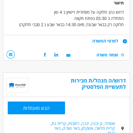
תיאור
דרוש נהג חלוקה על מסחרית רישיון ב 4 טון
התחלה ב 05:30 בפתח תקווה
חלוקה רק בבאר שבע!!, סיום 14:30 בבאר שבע ( 2 סבבי חלוקה)
שישי לסירוגין סבב אחד קטן
שכר 9500 נטו ביד +רכב דוקטו צמוד
דרישות
לפרטי המשרה
רישיון ב' 4 טון
שמור משרה
דרושים בתחום
נהגים, רכב ותחבורה - נהג/ת חלוקה
דרוש/ה מנהל/ת מכירות
נהגים, רכב ותחבורה - נהג/ת שינוע
לתעשיית הפלסטיק
נהגים, רכב ותחבורה - נהג/ת מונית
מאפייני משרה
הגש מועמדות
עבודה עם רכב צמוד
משרה מלאה
עבודה לפי שעות
אשדוד
,
גן יבנה
,
יבנה
,
רחובות
,
קריית גת
,
קריית מלאכי
,
אשקלון
,
באר טוביה
,
באר
גנים