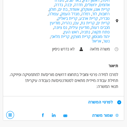
חיפה
,
ראשון לציון
,
באר שבע
,
מעלה
אדומים
,
ירושלים
,
חדרה
,
יבנה
,
גדרה
,
חינוך, הוראה והדרכה - מורה פרטי/ת
קריית אונו
,
אשקלון
,
אשדוד
,
בת ים
,
חולון
,
רחובות
,
לוד
,
רמלה
,
מגדל העמק
,
עפולה
,
טבריה
,
קריית ארבע
,
קריית ביאליק
,
מאפייני משרה
קריית ים
,
קריית גת
,
עכו
,
נהריה
,
מודיעין
עד שנה ניסיון
עבודה בשעות גמישות
עבודה מהבית
מכבים רעות
,
מודיעין עילית
,
נס ציונה
,
פתח תקווה
,
נתניה
,
ראש העין
,
מתאים כעבודה שניה
עבודה עם שעות נוספות
יהוד-מונוסון
,
קריית מוצקין
,
קריית מלאכי
,
נשר
,
אריאל
עבודה מיידית
משרה חלקית
עבודה לפי שעות
משרה מלאה
לא נדרש ניסיון
סטודנטים
תיאור
למרכז למידה פרטי ומוביל בתחומו דרושים מורים/ות למתמטיקה ופיזיקה.
תחילת עבודה מיידית מתאים לסטודנטים/ות כעבודה עיקרית!
תנאי המשרה:
- מינימום 15 שעות עבודה בשבוע
- שעות העבודה 14:00-21:00
דרישות
לפרטי המשרה
- 3 פעמים בשבוע לפחות, אפשר יותר
- העבודה הינה מהבית
- ידע במתמטיקה ופיזיקה ברמת 5 יח -חובה
שמור משרה
- הכשרה ותמיכה תינתן לאורך כל תקופת ההעסקה יחד עם צוות מדהים
- ניסיון בהוראה פרטית- יתרון
- תנאים סוציאליים מלאים
-שליטה בסיסית ומעלה בשפה הרוסית- יתרון