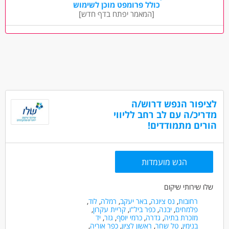
כולל פרומפט מוכן לשימוש
חינוך, הוראה והדרכה - חונכות
📍 המשרה באשדוד
[המאמר יפתח בדף חדש]
חינוך, הוראה והדרכה - מדריך/ה
מאפייני משרה
לא נדרש ניסיון
עבודה בלילה
כולל שישי
עבודה בשעות גמישות
עבודה ללא ניסיון
מתאים כעבודה שניה
עבודה מיידית
משרה חלקית
לציפור הנפש דרוש/ה
עבודת משמרות
מדריכ/ה עם לב רחב לליווי
הורים מתמודדים!
הגש מועמדות
שלו שירותי שיקום
רחובות
,
נס ציונה
,
באר יעקב
,
רמלה
,
לוד
,
פלמחים
,
יבנה
,
כפר ביל"ו
,
קריית עקרון
,
מזכרת בתיה
,
גדרה
,
כרמי יוסף
,
גזר
,
יד
בנימין
,
טל שחר
,
ראשון לציון
,
כפר אוריה
,