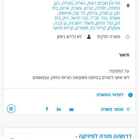
מודיעין מכבים רעות
,
גאליה
,
מצליח
,
נען
,
פתחיה
,
חולדה
,
קדרון
,
עשרת
,
אירוס
,
בית
חנן
,
גן שורק
,
צריפין
,
ניר צבי
,
אחיסמך
,
אשדוד
,
כפר חב"ד
,
כפר דניאל
,
זיתן
,
בית
דגן
,
כפר טרומן
,
משמר השבעה
,
גן יבנה
,
אשקלון
,
קריית גת
,
תימורים
,
קריית מלאכי
משרה חלקית
לא נדרש ניסיון
תיאור
על התפקיד:
ליווי אישי להורים בפיתוח מיומנויות הוריות וחיזוק עצמאותם
יצירת קשר משמעותי והנחיית תהליכי שיקום
עבודה כחלק מצוות מקצועי תומך עם הדרכה שוטפת
דרישות
לפרטי המשרה
מה מחכה לך?
דרישות התפקיד:
שמור משרה
סבסוד לימודים לתואר טיפולי
רצון לעבודה משמעותית עם הורים מתמודדי נפש
המלצה ללימודי תואר שני
זמינות לחצי משרה לפחות (גמישות בשעות בוקר/אחה"צ)
אפשרויות פיתוח וקידום מקצועי
ניסיון בעבודה עם אוכלוסיות רגישות – יתרון
סביבת עבודה חמה, מקצועית ותומכת
דרוש/ה מורה לפיזיקה -
דרושים בתחום