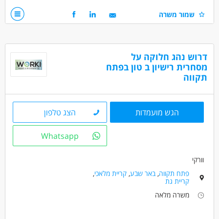
שמור משרה
רישיון ג' 15 טון מעל גיל 24 חובה
הגעה עצמאית למפעל בקריית מלאכי חובה
דרושים בתחום
דרוש נהג חלוקה על
נהגים, רכב ותחבורה - מלגזה
מסחרית רישיון ב טון בפתח
תקווה
נהגים, רכב ותחבורה - נהג/ת חלוקה
מחסנים ולוגיסטיקה - מחסנאות ואחסון
הגש מועמדות
הצג טלפון
מאפייני משרה
משרה מלאה
Whatsapp
וורקי
פתח תקווה
,
באר שבע
,
קריית מלאכי
,
קריית גת
משרה מלאה