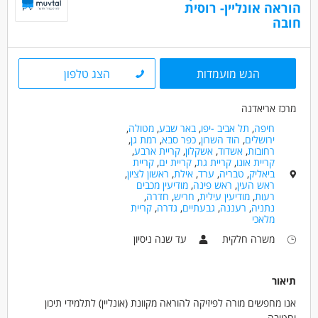
הוראה אונליין- רוסית
📍 מיקום המשרה: אשדוד, קריית גת ואשקלון, רחובות, ראשון לציון, יבנה.
חינוך, הוראה והדרכה - חונכות
חובה
חינוך, הוראה והדרכה - מדריך/ה
מאפייני משרה
הגש מועמדות
הצג טלפון
לא נדרש ניסיון
משרה מפוצלת
עבודה ללא ניסיון
מרכז אריאדנה
מתאים כעבודה שניה
עבודה מיידית
משרה חלקית
חיפה
,
תל אביב -יפו
,
באר שבע
,
מטולה
,
סטודנטים
אקדמאים ללא נסיון
המגזר החרדי
ירושלים
,
הוד השרון
,
כפר סבא
,
רמת גן
,
רחובות
,
אשדוד
,
אשקלון
,
קריית ארבע
,
קריית אונו
,
קריית גת
,
קריית ים
,
קריית
ביאליק
,
טבריה
,
ערד
,
אילת
,
ראשון לציון
,
ראש העין
,
ראש פינה
,
מודיעין מכבים
רעות
,
מודיעין עילית
,
חריש
,
חדרה
,
נתניה
,
רעננה
,
גבעתיים
,
גדרה
,
קריית
מלאכי
משרה חלקית
עד שנה ניסיון
תיאור
אנו מחפשים מורה לפיזיקה להוראה מקוונת (אונליין) לתלמידי תיכון
וחטיבה.