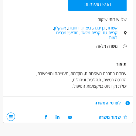
הגש מועמדות
מאפייני משרה
שלו שירותי שיקום
מעל שנה ניסיון
משרה מלאה
אשדוד
,
גן יבנה
,
ביצרון
,
רחובות
,
אשקלון
,
קריית גת
,
קריית מלאכי
,
מודיעין מכבים
רעות
משרה מלאה
תיאור
עבודה בחברה משפחתית, מקדמת, מעצימה ומאפשרת,
הדרכה רגשית, תהליכית וניהולית,
יכולת מין וגיוס במקצועות הטיפול.
תפקיד המנהל/ת:
דרישות
לפרטי המשרה
להוביל את המסגרת כמרחב בטוח ומקדם עבור הילדים והנוער.
תואר ראשון במקצועות הטיפול/ניהול - חובה,
שמור משרה
עיקרי התפקיד :
ניסיון של לפחות שנתיים בניהול-חובה,
הדרכה רגשית, תהליכית וניהולית,
ניסיון בעבודה בתחום המוגבלויות/ נוער בסיכון- יתרון,
יכולת מיון וגיוס, הדרכה מקצועית לעובדים ועוד.
יכולת הובלה והנעת צוות,