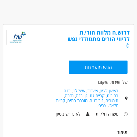
לא נדרש ניסיון
משרה מפוצלת
עבודה ללא ניסיון
מתאים כעבודה שניה
עבודה מיידית
משרה חלקית
סטודנטים
אקדמאים ללא נסיון
המגזר החרדי
דרוש.ה מלווה הורי.ת
לליווי הורים מתמודדי נפש
:)
הגש מועמדות
שלו שירותי שיקום
ראשון לציון
,
אשדוד
,
אשקלון
,
יבנה
,
רחובות
,
קריית גת
,
גן יבנה
,
גדרה
,
תימורים
,
ניר בנים
,
מזכרת בתיה
,
קריית
מלאכי
,
צריפין
משרה חלקית
לא נדרש ניסיון
תיאור