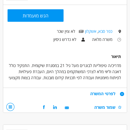
הגש מועמדות
כפר סבא
,
אשקלון
לא צוין שכר
משרה מלאה
לא נדרש ניסיון
תיאור
מדריכ/ה טיפולי/ת לבוגרים מעל גיל 21 במסגרת שיקומית. התפקיד כולל
דאגה וליווי מלא לצרכי המשתקמים במהלך היום, העברת פעילויות
לפיתוח מיומנויות ועבודה לפי תכניות קידום מובנות. עבודה בצוות מקצועי
ותומך, בסביבה משמעותית עם הכשרה וליווי שוטף בתחום הטיפול
והשיקום. משרה מלאה א'-ה' 07:30-15:30, אופק להתפתחות מקצועית
דרישות
לפרטי המשרה
ועבודה לטווח ארוך.
ניסיון בעבודה עם אנשים עם מוגבלויות – יתרון
שמור משרה
השכלה רלוונטית בתחום – יתרון
רגישות, סבלנות, חום ויכולת הכלה
אמינות ומהימנות אישית
יכולת עבודה בצוות ויחסי אנוש טובים