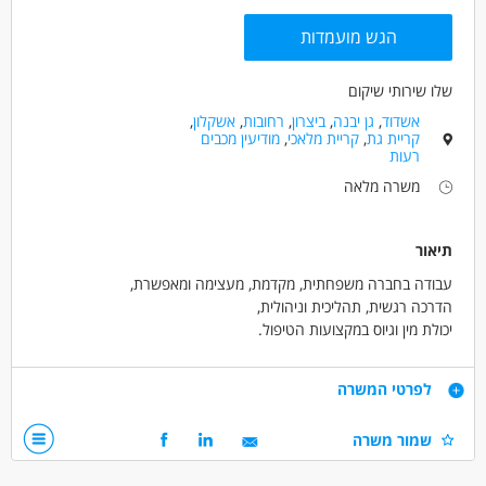
הגש מועמדות
מאפייני משרה
לא נדרש ניסיון
עבודה בלילה
כולל שישי
שלו שירותי שיקום
עבודה בשעות גמישות
עבודה מועדפת
עבודה ללא ניסיון
אשדוד
,
גן יבנה
,
ביצרון
,
רחובות
,
אשקלון
,
עבודה מיידית
משרה מלאה
משרה חלקית
קריית גת
,
קריית מלאכי
,
מודיעין מכבים
רעות
משרה מלאה
תיאור
עבודה בחברה משפחתית, מקדמת, מעצימה ומאפשרת,
הדרכה רגשית, תהליכית וניהולית,
יכולת מין וגיוס במקצועות הטיפול.
תפקיד המנהל/ת:
דרישות
לפרטי המשרה
להוביל את המסגרת כמרחב בטוח ומקדם עבור הילדים והנוער.
תואר ראשון במקצועות הטיפול/ניהול - חובה,
שמור משרה
עיקרי התפקיד :
ניסיון של לפחות שנתיים בניהול-חובה,
הדרכה רגשית, תהליכית וניהולית,
ניסיון בעבודה בתחום המוגבלויות/ נוער בסיכון- יתרון,