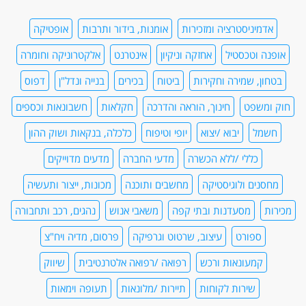
אדמיניסטרציה ומזכירות
אומנות, בידור ותרבות
אופטיקה
אופנה וטכסטיל
אחזקה וניקיון
אינטרנט
אלקטרוניקה וחומרה
בטחון, שמירה וחקירות
ביטוח
בכירים
בנייה ונדל"ן
דפוס
חוק ומשפט
חינוך, הוראה והדרכה
חקלאות
חשבונאות וכספים
חשמל
יבוא /יצוא
יופי וטיפוח
כלכלה, בנקאות ושוק ההון
כללי /ללא הכשרה
מדעי החברה
מדעים מדוייקים
מחסנים ולוגיסטיקה
מחשבים ותוכנה
מכונות, ייצור ותעשיה
מכירות
מסעדנות ובתי קפה
משאבי אנוש
נהגים, רכב ותחבורה
ספורט
עיצוב, שרטוט וגרפיקה
פרסום, מדיה ויח"צ
קמעונאות ורכש
רפואה /רפואה אלטרנטיבית
שיווק
שירות לקוחות
תיירות /מלונאות
תעופה וימאות