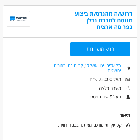
יכולת מיון וגיוס, הדרכה מקצועית לעובדים ועוד.
יכולת הובלה והנעת צוות,
יצירתיות ואמונה בשינוי.
דרוש/ה מהנדס/ת ביצוע
תנאי עבודה:
מנוסה לחברת נדלן
משרה מלאה,
משרה זו פונה לנשים וגברים כאחד.
בפריסה ארצית
קבלת הדרכה חיצונית,
השתתפות בפורומים מקצועיים,
דרושים בתחום
תנאי שכר מצוינים.
חינוך, הוראה והדרכה - חינוך מיוחד
הגש מועמדות
חינוך, הוראה והדרכה - ניהול
תל אביב -יפו
,
אשקלון
,
קריית גת
,
רחובות
,
מאפייני משרה
ירושלים
משרה מלאה
בני 50 פלוס
בני 40 פלוס
מעל 25,000 ש"ח
משרה מלאה
מעל 5 שנות ניסיון
תיאור
לפרויקט יוקרתי מורכב ומאתגר בבניה רוויה.