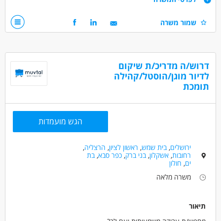
מתן מענה לצרכים של הדיירים
אחריות, רגישות ויחסי אנוש מעולים
שמור משרה
יכולת עבודה עצמאית וקבלת החלטות
ניסיון בתחום בריאות הנפש – יתרון
מתאים גם לסטודנטים
גיל 23 ומעלה
דרוש/ה מדריכ/ת שיקום
לדיור מוגן/הוסטל/קהילה
דרושים בתחום
תומכת
רפואה /רפואה אלטרנטיבית - בריאות הנפש
מאפייני משרה
הגש מועמדות
עבודה בלילה
כולל שישי
עבודה מיידית
משרה חלקית
סטודנטים
בני 50 פלוס
בני 40 פלוס
ירושלים
,
בית שמש
,
ראשון לציון
,
הרצליה
,
רחובות
,
אשקלון
,
בני ברק
,
כפר סבא
,
בת
ים
,
חולון
משרה מלאה
תיאור