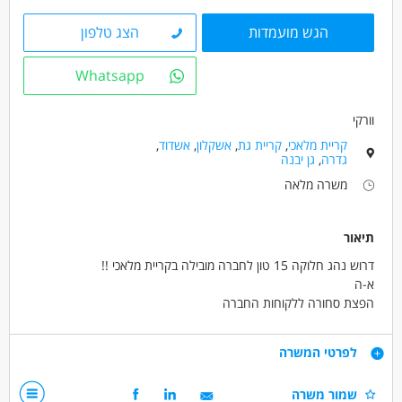
הגש מועמדות
הצג טלפון
Whatsapp
וורקי
קריית מלאכי
,
קריית גת
,
אשקלון
,
אשדוד
,
גדרה
,
גן יבנה
משרה מלאה
תיאור
דרוש נהג חלוקה 15 טון לחברה מובילה בקריית מלאכי !!
א-ה
הפצת סחורה ללקוחות החברה
שכר 12500 ש"ח ברוטו +פרמיות
ממוצע שכר 15000 ש"ח .
דרישות
לפרטי המשרה
שמור משרה