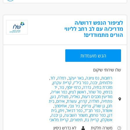
רישיון ג' 15 טון מעל גיל 24 חובה
הגעה עצמאית למפעל בקריית מלאכי חובה
דרושים בתחום
לציפור הנפש דרוש/ה
נהגים, רכב ותחבורה - מלגזה
מדריכ/ה עם לב רחב לליווי
הורים מתמודדים!
נהגים, רכב ותחבורה - נהג/ת חלוקה
מחסנים ולוגיסטיקה - מחסנאות ואחסון
הגש מועמדות
מאפייני משרה
משרה מלאה
שלו שירותי שיקום
רחובות
,
נס ציונה
,
באר יעקב
,
רמלה
,
לוד
,
פלמחים
,
יבנה
,
כפר ביל"ו
,
קריית עקרון
,
מזכרת בתיה
,
גדרה
,
כרמי יוסף
,
גזר
,
יד
בנימין
,
טל שחר
,
ראשון לציון
,
כפר אוריה
,
מודיעין מכבים רעות
,
גאליה
,
מצליח
,
נען
,
פתחיה
,
חולדה
,
קדרון
,
עשרת
,
אירוס
,
בית
חנן
,
גן שורק
,
צריפין
,
ניר צבי
,
אחיסמך
,
אשדוד
,
כפר חב"ד
,
כפר דניאל
,
זיתן
,
בית
דגן
,
כפר טרומן
,
משמר השבעה
,
גן יבנה
,
אשקלון
,
קריית גת
,
תימורים
,
קריית מלאכי
משרה חלקית
לא נדרש ניסיון