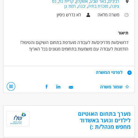
רביבים
,
באר שבע
,
אשקלון
,
קריית גת
,
נס
ציונה
,
מזכרת בתיה
,
יבנה
,
רמת גן
משרה מלאה
לא נדרש ניסיון
תיאור
דרושים/ות מדריכים/ות לעבודה מועדפת בתחום השיקום והטיפול!
הזדמנות לעבודה עם משמעות בתחומים מגוונים בכל הארץ!
מה העבודה כוללת?
ליווי והדרכה של אוכלוסיות מוחלשות בדרך לעצמאות,
דרישות
לפרטי המשרה
עבודה בתחומים מגוונים,
עבודה במשמרות גמישות.
סובלנות ואמפתיה,
שמור משרה
אחריות,
מה תקבלו?
יכולת עבודה בצוות.
אפשרויות לפיתוח מקצועי
סביבה תומכת ומשפחתית
דרושים בתחום
מערך בתחום האוטיזם
מקומות עבודה בכל הארץ!
חינוך, הוראה והדרכה - חונכות
לילדים ונוער באשדוד
מחפש מנהל/ת :)
חינוך, הוראה והדרכה - מדריך/ה
חינוך, הוראה והדרכה - מטפל/ת