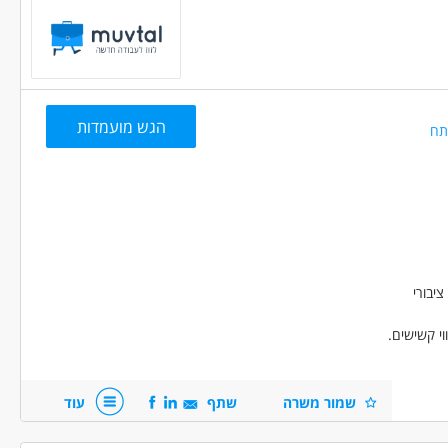
זמנית
(62)
חלקית
(571)
מלאה
(1237)
ך, הוראה והדרכה - מדריך/ה
לפי שעות
הגש מועמדות
תח
 משמרות
בני 40 פלוס
חיילים משוחררים
דוברי שפות
ד
(389)
ם ללא נסיון
יבורי
(662)
(526)
וי קשישים.
וגבלויות
(76)
 /פנסיונרים
שמור משרה
שתף
עוד
שפות
(307)
הדתי
(407)