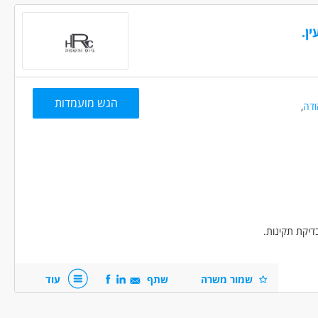
ן
ן.
ך, הוראה והדרכה - מדריך/ה
הגש מועמדות
ודה
,
נסיון
בני 50 פלוס
בני 40 פלוס
חיילים משוחררים
יקת תקינות.
בניית מבצעים וכו’.
שמור משרה
שתף
עוד
- חובה!