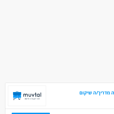
נות, אדיבות אמינות ולויאליות.
ולוגיסטיקה - פקיד/ת מחסן
מחסנים ולוגיסטיקה - קניינות ורכש
לאה
ה מדריך/ה שיקום