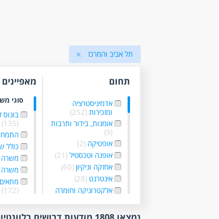
תל אביב והמרכז
תחום
מאפיינים
סוגי מש
אדמיניסטרציה
ומזכירות
(252)
בונוס 
אומנות, בידור ותרבות
(135)
(9)
התמחו
אופטיקה
(2)
כולל ש
אופנה וטכסטיל
(21)
משרה 
אחזקה וניקיון
(60)
משרה 
אינטרנט
(28)
מתאים 
אלקטרוניקה וחומרה
(172)
(16)
עבודה 
בטחון, שמירה
עבודה
נמצאו 1808 מודעות דרושים רלוונטיות לפי סינון