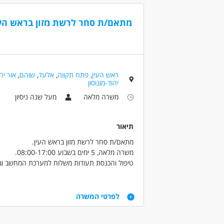
(48)
רקע, השכלה ו/או ידע בתחומי סביבה וקיימות
אקדמאים מתחומי המדע, סביבה וגיאוגרפיה – יתרו
מתאם/ת סחר לרשת מזון בראש העי
השתתפות בהכשרות ומפגשי העשרה
דרושים בתחום
חינוך, הוראה והדרכה - הדרכת טיולים
חינו
ראש העין
,
פתח תקווה
,
אלעד
,
שוהם
,
אור יה
יהוד-מונוסון
מאפייני משרה
משרה מלאה
מעל שנה ניסיון
משרה חלקית
סטודנטים
אקדמאים ללא 
אמהות
דוברי שפות
גמלאים /פנסיונרים
תיאור
מתאם/ת סחר לרשת מזון בראש העין.
משרה מלאה, 5 ימים בשבוע 08:00-17:00.
טיפול והכנסת תעודות משלוח למערכת המחשב ובד
עבודה מול ספקי הרשת, ניהול מו"מ, ביצוע הזמנות, 
יצירת קשר עם ספקי הרשת כולל ספקים חדשים.
דרישות
עבודה בתוכנת קומקס ובסביבה ממוחשבת!
לפרטי המשרה
12 שנות לימוד + בגרות/ הנדסאי/ת תעו"נ/ הנדסאי/ת חובה!
ניסיון של לפחות שנה כ- מתאם/ת סחר ברשת מזון 