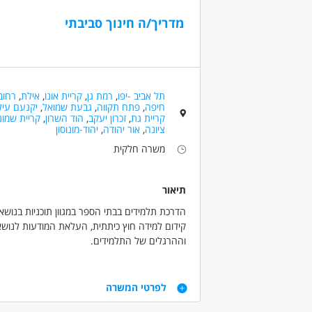
תיירות /מלונאות
(15)
המגזר 
גמישות
מדריך/ה חינוך סביבתי
תעופה וימאות
(1)
חיילים
ראש גדול
(457)
אנגלית ברמה בסיסית - חובה
יוצאי י
(152)
דרושים בתחום
ללא עב
נהגים, רכב ותחבורה - נהג/ת אוטובוס
נהגי
תל אביב -יפו
,
רמת גן
,
קריית אונו
,
אילת
,
רחוב
נוער
(75)
חיפה
,
פתח תקווה
,
גבעת שמואל
,
יקנעם עיל
סטודנ
קריית גת
,
זכרון יעקב
,
הוד השרון
,
קריית שמונ
מאפייני משרה
ציונה
,
אור יהודה
,
יהוד-מונוסון
שירות 
(194)
מעל שנה ניסיון
משרה מפוצלת
עבודה 
משרה חלקית
עבודה לפי שעות
נסיון
תיאור
לא נדרש
עד שנה
הדרכת תלמידים בבתי הספר במגוון תוכניות בנושא
מעל שנ
קידום למידה חוץ כיתתית, העלאת המודעות לנושא 
וההרגלים של התלמידים.
מעל שנת
(168)
משרה חלקית בשנת הלימודים תשפ"ז
באזורים שונים ברחבי הארץ
מעל 3 שנות ניסיון
דרישות
(89)
לפרטי המשרה
מעל 5 שנות ניסיון
ניסיון בהדרכה, כושר ביטוי ועמידה מול קהל - חובה