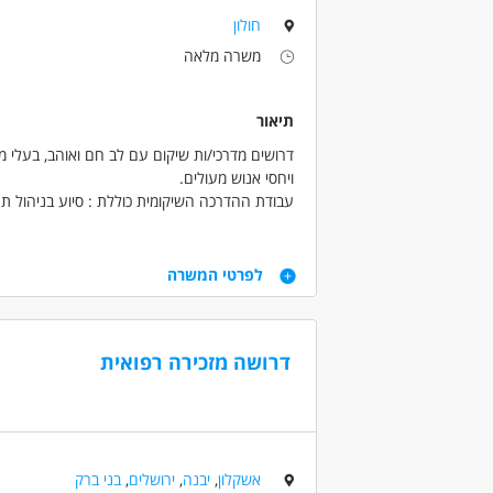
חולון
משרה מלאה
תיאור
דרושים מדרכי/ות שיקום עם לב חם ואוהב, בעלי מ
ויחסי אנוש מעולים.
עבודת ההדרכה השיקומית כוללת : סיוע בניהול תח
עם מגבלה פסיכיאטרית, עזרה בפיתוח מיומנויות 
שיקומיות אישיות.
דרישות
העבודה במשמרות יום ולילה כולל סופ"ש וחגים.
לפרטי המשרה
לא דרוש נסיון קודם
למתאימים תינתן הדרכה פרטנית וקבוצתית
דרושה מזכירה רפואית
דרושים בתחום
חינוך, הוראה והדרכה - מדריך/ה
מאפייני משרה
אשקלון
,
יבנה
,
ירושלים
,
בני ברק