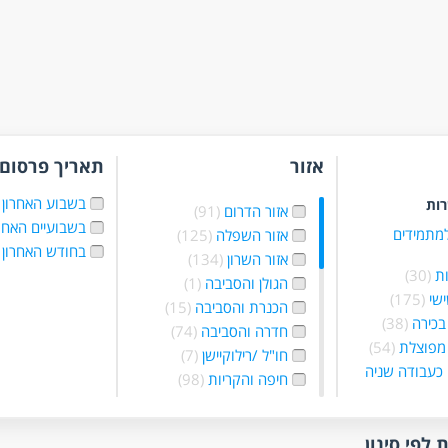
אזור
תאריך פרסום
בשבוע האחרון
רות
אזור הדרום
(91)
בשבועיים האחר
למתמידים
אזור השפלה
(125)
בחודש האחרון
אזור השרון
(134)
ת
(30)
הגולן והסביבה
(1)
ישי
(175)
הכנרת והסביבה
(15)
בכירה
(38)
חדרה והסביבה
(74)
מפוצלת
(54)
חו"ל /רילוקיישן
(7)
כעבודה שניה
חיפה והקריות
(98)
יהודה שומרון
בלילה
(68)
והסביבה
(70)
 בשעות
ירושלים והסביבה