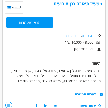
מפעיל תאורה בגן אירועים
דרושים בתחום
אומנות, בידור ותרבות - עובד במה
הגש מועמדות
מאפייני משרה
עבודה מיידית
משרה מלאה
נס ציונה
,
רחובות
,
יבנה
8,000 - 10,000 ש"ח
לא נדרש ניסיון
תיאור
דרוש מפעיל תאורה לגן אירועים , עבודה על מחשב , אין צורך בנסיון ,
התלמדות יומים ומתחילים לעבוד, עבודה קלילה וכפית של תפעול
מערכות התאורה החכמה בגן, עבודה כל ערב , מתחילה ב17:30 ,
מתאים גם לסטודנטים, וחיילים בשירות סדיר
דרישות
לפרטי המשרה
התלמדות יומיים ומתחילים לעבוד,אחריות ואדיבות
שמור משרה