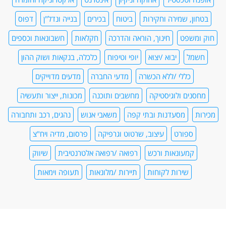
בטחון, שמירה וחקירות
ביטוח
בכירים
בנייה ונדל"ן
דפוס
חוק ומשפט
חינוך, הוראה והדרכה
חקלאות
חשבונאות וכספים
חשמל
יבוא /יצוא
יופי וטיפוח
כלכלה, בנקאות ושוק ההון
כללי /ללא הכשרה
מדעי החברה
מדעים מדוייקים
מחסנים ולוגיסטיקה
מחשבים ותוכנה
מכונות, ייצור ותעשיה
מכירות
מסעדנות ובתי קפה
משאבי אנוש
נהגים, רכב ותחבורה
ספורט
עיצוב, שרטוט וגרפיקה
פרסום, מדיה ויח"צ
קמעונאות ורכש
רפואה /רפואה אלטרנטיבית
שיווק
שירות לקוחות
תיירות /מלונאות
תעופה וימאות