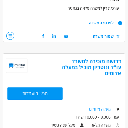
עורכ/ת דין למשרה מלאה בנתניה
דרישות
לפרטי המשרה
ניסיון של 3 שנים בנזיקין ,ביטוח לאומי ,הכנת תביעות , ליטיגציה וייצוג
שמור משרה
בוועדות רפואיות .
דרושים בתחום
חוק ומשפט - עורך/ת דין
דרושה מזכירה למשרד
עו"ד ונוטריון מוביל במעלה
אדומים
מאפייני משרה
מעל שנתיים ניסיון
משרה מלאה
הגש מועמדות
מעלה אדומים
8,000 - 10,000 ש"ח
משרה מלאה
מעל שנה ניסיון