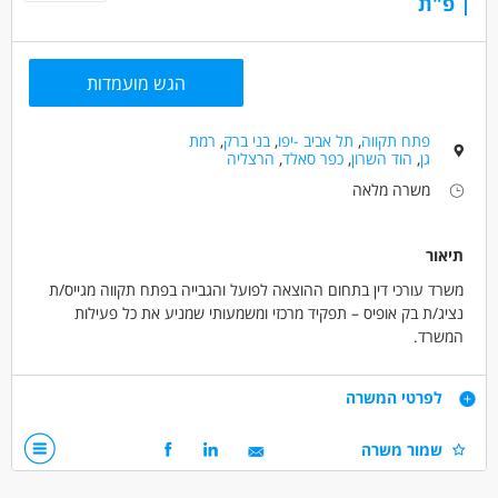
| פ"ת
הגש מועמדות
פתח תקווה
,
תל אביב -יפו
,
בני ברק
,
רמת
גן
,
הוד השרון
,
כפר סאלד
,
הרצליה
משרה מלאה
תיאור
משרד עורכי דין בתחום ההוצאה לפועל והגבייה בפתח תקווה מגייס/ת
נציג/ת בק אופיס – תפקיד מרכזי ומשמעותי שמניע את כל פעילות
המשרד.
משרה מלאה בפתח תקווה – נגיש לתחבורה ציבורית
דרישות
לפרטי המשרה
מה אנחנו מציעים?
ניסיון קודם בבק אופיס / אדמיניסטרציה במשרד עו"ד – יתרון
שמור משרה
שכר מתגמל – 50 ₪ לשעה
משמעותי
משרה מלאה (אפשרות לגמישות בשעות במידת הצורך)
שליטה מלאה ביישומי אופיס