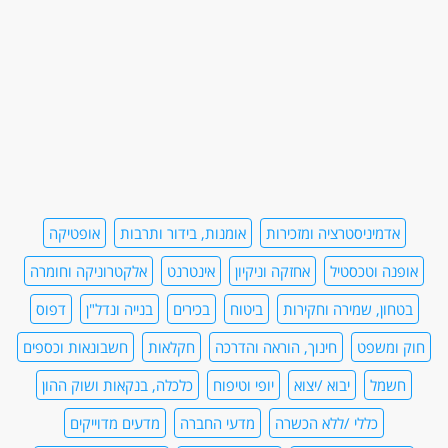
אדמיניסטרציה ומזכירות
אומנות, בידור ותרבות
אופטיקה
אופנה וטכסטיל
אחזקה וניקיון
אינטרנט
אלקטרוניקה וחומרה
בטחון, שמירה וחקירות
ביטוח
בכירים
בנייה ונדל"ן
דפוס
חוק ומשפט
חינוך, הוראה והדרכה
חקלאות
חשבונאות וכספים
חשמל
יבוא /יצוא
יופי וטיפוח
כלכלה, בנקאות ושוק ההון
כללי /ללא הכשרה
מדעי החברה
מדעים מדוייקים