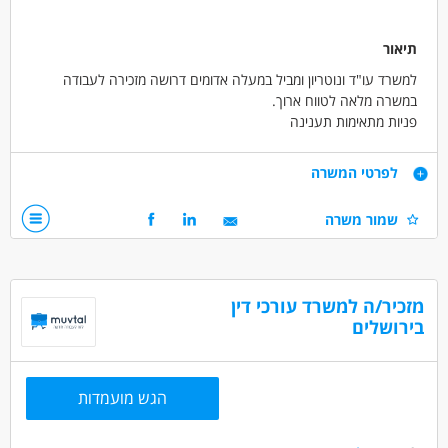
תיאור
למשרד עו"ד ונוטריון ומביל במעלה אדומים דרושה מזכירה לעבודה
במשרה מלאה לטווח ארוך.
פניות מתאימות תענינה
דרישות
לפרטי המשרה
ניסיון קודם בתחום והשכלה אקדמאית - יתרון.
שמור משרה
ראש גדול, נכונות ללמוד תחומים חדשים, שירות לקוחות, אדיבות,
חריצות.
דרושים בתחום
מזכיר/ה למשרד עורכי דין
אדמיניסטרציה ומזכירות - מזכיר/ה
בירושלים
חוק ומשפט - מזכיר/ה משפטי/ת
מאפייני משרה
הגש מועמדות
מעל שנה ניסיון
עבודה מיידית
משרה מלאה