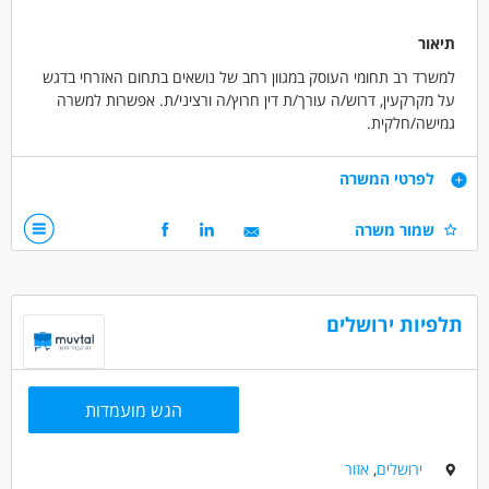
תיאור
למשרד רב תחומי העוסק במגוון רחב של נושאים בתחום האזרחי בדגש
על מקרקעין, דרוש/ה עורך/ת דין חרוץ/ה ורציני/ת. אפשרות למשרה
גמישה/חלקית.
דרישות
לפרטי המשרה
חריצות, רצינות, נאמנות, דייקנות ויכולת התנסחות גבוהה בכתב ובעל
שמור משרה
פה.
המשרה מיועדת לנשים ולגברים כאחד.
אפשרות למשרה גמישה/חלקית.
תלפיות ירושלים
דרושים בתחום
חוק ומשפט - עורך/ת דין
הגש מועמדות
מאפייני משרה
לא נדרש ניסיון
משרה מפוצלת
עבודה בשעות גמישות
ירושלים
,
אזור
עבודה מיידית
משרה מלאה
משרה חלקית