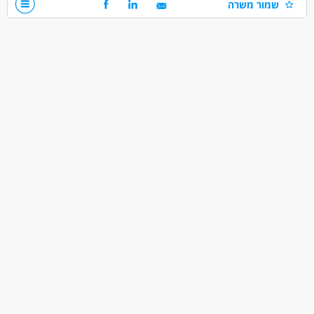
שמור משרה
דרושים בתחום
חוק ומשפט - מתמחה
מאפייני משרה
לא נדרש ניסיון
התמחות
משרה מלאה