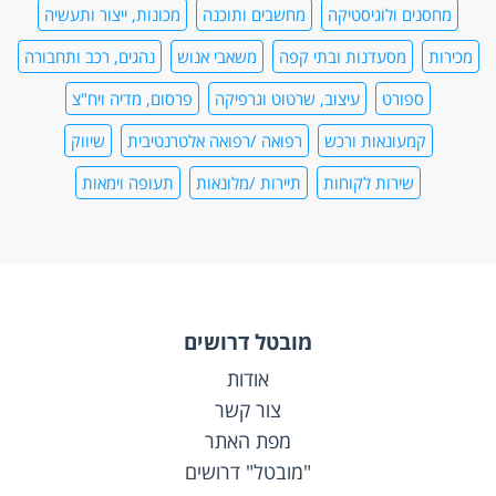
מחסנים ולוגיסטיקה
מחשבים ותוכנה
מכונות, ייצור ותעשיה
מכירות
מסעדנות ובתי קפה
משאבי אנוש
נהגים, רכב ותחבורה
ספורט
עיצוב, שרטוט וגרפיקה
פרסום, מדיה ויח"צ
קמעונאות ורכש
רפואה /רפואה אלטרנטיבית
שיווק
שירות לקוחות
תיירות /מלונאות
תעופה וימאות
מובטל דרושים
אודות
צור קשר
מפת האתר
"מובטל" דרושים