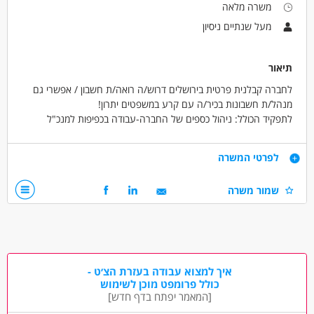
משרה מלאה
עבודה לפי שעות
מעל שנתיים ניסיון
תיאור
לחברה קבלנית פרטית בירושלים דרוש/ה רואה/ת חשבון / אפשרי גם
מנהל/ת חשבונות בכיר/ה עם קרע במשפטים יתרון!
לתפקיד הכולל: ניהול כספים של החברה-עבודה בכפיפות למנכ"ל
החברה. עוד - נדרשת מוכנות לבצע עבודות הנה"ח של החברה באופן
עצמאי מא עד ת הכולל הגשת דוחות חודשיים ותקופתיים וחשבות שכר
דרישות
לפרטי המשרה
לעובדי החברה. וכן עבודות נוספות ככול שיצטרכו. משרה מלאה.
נסיון בניהול כספים, תקציב ובקרה. נסיון בהנה"ח וחשבות שכר 1-2
שמור משרה
לפחות. ידע ונסיון בתכנת פריוריטי יתרון SAP. אקסל. יחסי אנוש
טובים ויכולת עבודה באופן עצמאי, ארגון ודייקנות. כפיפות למנכ"ל
ומנהל פרויקטים של החברה. המשרה מיועדת לגברים ונשים כאחד.
דרושים בתחום
איך למצוא עבודה בעזרת הצ׳ט -
חוק ומשפט - עורך/ת דין
כולל פרומפט מוכן לשימוש
חשבונאות וכספים - מנהל/ת חשבונות
[המאמר יפתח בדף חדש]
חשבונאות וכספים - רואה חשבון