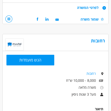
דרישות
לפרטי המשרה
ניסיון בהפעלת מכונות מעל שנתיים - חובה .
שמור משרה
רקע טכני.
נכונות לעבודה במשרה מלאה בין השעות 7.00-16.00
5 ימי עבודה בשבוע .
רחובות
דרושים בתחום
מחסנים ולוגיסטיקה - מחסנאי/ת ממוחשב
מכונות, ייצור ותעשיה - מפעיל/ת מכונות
הגש מועמדות
מאפייני משרה
רחובות
מעל 3 שנות ניסיון
משרה מלאה
המגזר החרדי
8,000 - 10,000 ש"ח
בני 50 פלוס
בני 40 פלוס
דוברי שפות
משרה מלאה
מעל 3 שנות ניסיון
תיאור