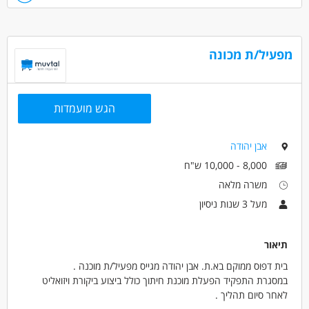
בעל/ת רכב.ידע בשכר.
דרושים בתחום
חשבונאות וכספים - מנהל/ת חשבונות
מפעיל/ת מכונה
מאפייני משרה
מעל 3 שנות ניסיון
עבודה מיידית
משרה חלקית
הגש מועמדות
אבן יהודה
8,000 - 10,000 ש"ח
משרה מלאה
מעל 3 שנות ניסיון
תיאור
בית דפוס ממוקם בא.ת. אבן יהודה מגייס מפעיל/ת מוכנה .
במסגרת התפקיד הפעלת מוכנת חיתוך כולל ביצוע ביקורת ויזואליט
לאחר סיום תהליך .