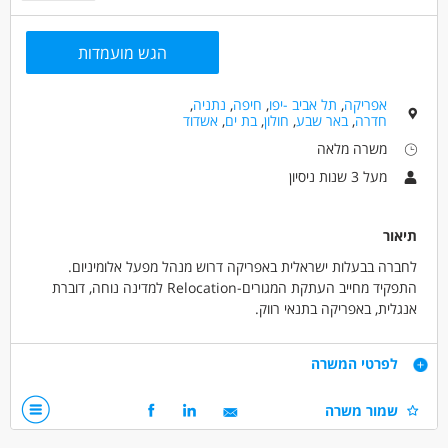
הגש מועמדות
אפריקה
,
תל אביב -יפו
,
חיפה
,
נתניה
,
חדרה
,
באר שבע
,
חולון
,
בת ים
,
אשדוד
משרה מלאה
מעל 3 שנות ניסיון
תיאור
לחברה בבעלות ישראלית באפריקה דרוש מנהל מפעל אלומיניום.
התפקיד מחייב העתקת המגורים-Relocation למדינה נוחה, דוברת
אנגלית, באפריקה בתנאי רווק.
מהות התפקיד:
דרישות
לפרטי המשרה
ניהול, תכנון וסנכרון של כלל מערך הייצור, ההתקנות, הלוגיסטיקה ובקרת
האיכות במפעל האלומיניום של החברה. התפקיד דורש מומחיות טכנית
לפחות 5 שנות ניסיון בניהול מפעל אלומיניום, או כמנהל יצור במפעל
שמור משרה
גבוהה בעבודות אלומיניום ומערכות אלומניום מתקדמות (קירות מסך,
אלומיניום.
לוקובונד), שליטה מלאה בתוכנת Opera לניהול הייצור, ויכולת הובלה
שליטה מלאה בתוכנת OPERA, לאלומיניום