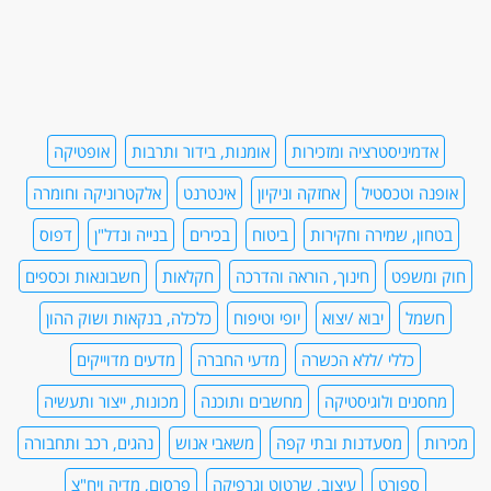
אדמיניסטרציה ומזכירות
אומנות, בידור ותרבות
אופטיקה
אופנה וטכסטיל
אחזקה וניקיון
אינטרנט
אלקטרוניקה וחומרה
בטחון, שמירה וחקירות
ביטוח
בכירים
בנייה ונדל"ן
דפוס
חוק ומשפט
חינוך, הוראה והדרכה
חקלאות
חשבונאות וכספים
חשמל
יבוא /יצוא
יופי וטיפוח
כלכלה, בנקאות ושוק ההון
כללי /ללא הכשרה
מדעי החברה
מדעים מדוייקים
מחסנים ולוגיסטיקה
מחשבים ותוכנה
מכונות, ייצור ותעשיה
מכירות
מסעדנות ובתי קפה
משאבי אנוש
נהגים, רכב ותחבורה
ספורט
עיצוב, שרטוט וגרפיקה
פרסום, מדיה ויח"צ