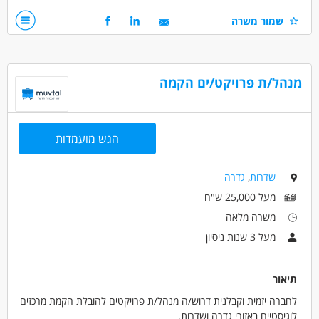
ניסיון של 3 שנים לפחות בתחום מכירת מוצרי בטיחות
שמור משרה
הבנת עולם הבטיחות בעבודה
יחסי אנוש מעולים ויכולת לתת שירות ברמה גבוהה
דרושים בתחום
מנהל/ת פרויקט/ים הקמה
מכירות - איש/ת מכירות
מכירות - מכירות שטח
מכירות - מנהל/ת תיקי לקוחות
הגש מועמדות
מאפייני משרה
מעל 3 שנות ניסיון
עבודה מיידית
משרה מלאה
שדרות
,
גדרה
בני 40 פלוס
יוצאי יחידות קרביות
מעל 25,000 ש"ח
משרה מלאה
מעל 3 שנות ניסיון
תיאור
לחברה יזמית וקבלנית דרוש/ה מנהל/ת פרויקטים להובלת הקמת מרכזים
לוגיסטיים באזורי גדרה ושדרות.