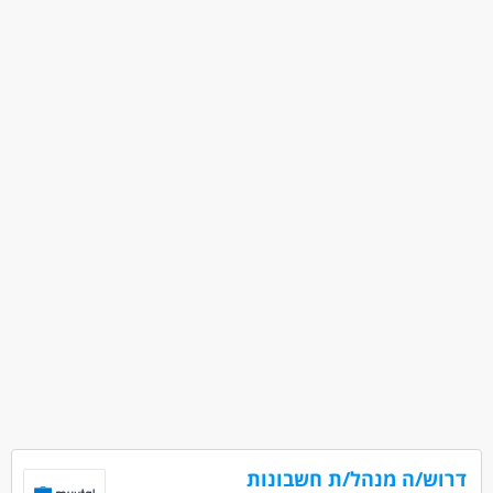
מאפייני משרה
מעל 3 שנות ניסיון
עבודה בלילה
כולל שישי
עבודה כפרילאנסר.ית /עצמאי.ת
עבודה עם רכב צמוד
עבודה עם שעות נוספות
עבודה מיידית
משרה מלאה
אקדמאים ללא נסיון
דרוש/ה מנהל/ת חשבונות