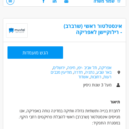
שמור משרה
ניסיון של 3–5 שנים בהנהלת חשבונות – חובה.
יכולת עבודה עצמאית עד מאזן - חובה.
אנגלית בסיסית - חובה.
סדר, דיוק, אחריות ויכולת עבודה בצוות.
אינסטלטור ראשי (שרברב)
זמינות לעבודה מהמשרדים בלבד.
- רילוקיישן לאפריקה
דרושים בתחום
חשבונאות וכספים - חשב/ת שכר
הגש מועמדות
חשבונאות וכספים - מנהל/ת חשבונות
אפריקה
,
תל אביב -יפו
,
חיפה
,
ירושלים
,
מאפייני משרה
באר שבע
,
נתניה
,
חדרה
,
מודיעין מכבים
רעות
,
רחובות
,
אשדוד
מעל 3 שנות ניסיון
משרה מלאה
מעל 3 שנות ניסיון
תיאור
לחברת בנייה ותשתיות גדולה וותיקה במדינה נוחה באפריקה, אנו
מגייסים אינסטלטור (שרברב) ראשי להובלת פרויקטים רחבי היקף.
במסגרת התפקיד:
- ניהול מערך האינסטלציה: אחריות כוללת על כל נושאי האינסטלציה