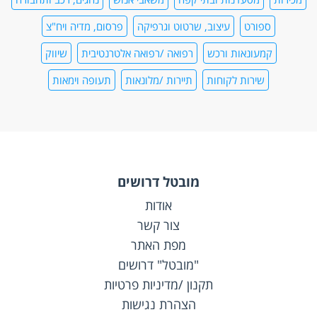
ספורט
עיצוב, שרטוט וגרפיקה
פרסום, מדיה ויח"צ
קמעונאות ורכש
רפואה /רפואה אלטרנטיבית
שיווק
שירות לקוחות
תיירות /מלונאות
תעופה וימאות
מובטל דרושים
אודות
צור קשר
מפת האתר
"מובטל" דרושים
תקנון /מדיניות פרטיות
הצהרת נגישות