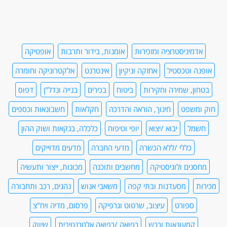
אדמיניסטרציה ומזכירות
אומנות, בידור ותרבות
אופטיקה
אופנה וטכסטיל
אחזקה וניקיון
אינטרנט
אלקטרוניקה וחומרה
בטחון, שמירה וחקירות
ביטוח
בכירים
בנייה ונדל"ן
דפוס
חוק ומשפט
חינוך, הוראה והדרכה
חקלאות
חשבונאות וכספים
חשמל
יבוא /יצוא
יופי וטיפוח
כלכלה, בנקאות ושוק ההון
כללי /ללא הכשרה
מדעי החברה
מדעים מדוייקים
מחסנים ולוגיסטיקה
מחשבים ותוכנה
מכונות, ייצור ותעשיה
מכירות
מסעדנות ובתי קפה
משאבי אנוש
נהגים, רכב ותחבורה
ספורט
עיצוב, שרטוט וגרפיקה
פרסום, מדיה ויח"צ
קמעונאות ורכש
רפואה /רפואה אלטרנטיבית
שיווק