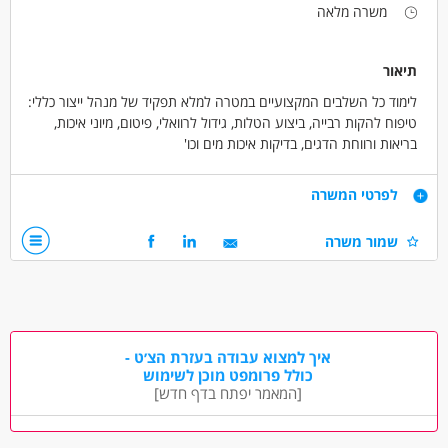
📍 מיקום: מושב שזור (ליד כרמיאל).
משרה מלאה
תיאור
לימוד כל השלבים המקצועיים במטרה למלא תפקיד של מנהל ייצור כללי:
טיפוח להקות רבייה, ביצוע הטלות, גידול לרוואלי, פיטום, מיוני איכות,
בריאות ורווחת הדגים, בדיקות איכות מים וכו'
דרישות
לפרטי המשרה
עדיפות לבוגר/ת מסלול אקדמאי בביולוגיה ימית
שמור משרה
גישה לבע"ח
יכולת עבודה פיזית
תקשורת בינאישית טובה
דרושים בתחום
איך למצוא עבודה בעזרת הצ׳ט -
חקלאות - טיפול בבעלי חיים
חקלאות - ניהול
כולל פרומפט מוכן לשימוש
[המאמר יפתח בדף חדש]
מאפייני משרה
עבודה מיידית
משרה מלאה