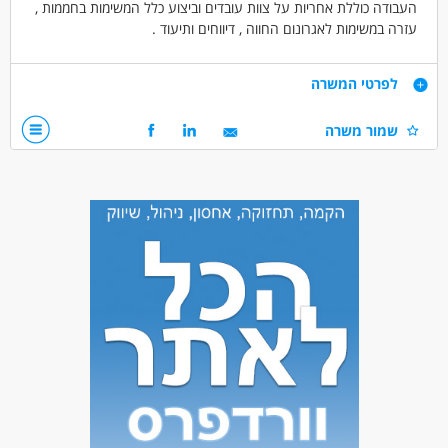
העבודה כוללת אחריות על צוות עובדים וביצוע כלל המשימות בחממות ,
עזרה במשימות לאגרונום החווה , דיווחים ותיעוד .
ימי עבודה א-ה 7-15
דרישות
לפרטי המשרה
יכולות נדרשות -
שמור משרה
ניהול עובדים , רכב להגעה עצמית , מגורים באזור אשקלון / שדרות
ניסיון בעבודה חקלאית בחממות ,
רצינות ואחריות וחריצות
עבודה לטווח ארוך
ללא עבר פלילי
דרושים בתחום
חקלאות - ניהול
חקלאות - עובדי חקלאות
מאפייני משרה
משרה מלאה