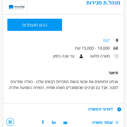
מנהל.ת מכירות
הגש מועמדות
יקום
10,000 - 15,000 שח
משרה מלאה
עד שנה ניסיון
תיאור
אנחנו מחפשים את אנשי ונשות המכירות הבאים שלנו - כאלה שיודעים
לסגור, אבל גם מבינים שכשמוכרים משהו אמיתי, השיחה נשמעת אחרת.
מה מחכה לכם אצלנו:
שכר שעתי גבוה + בונוסים אטרקטיביים מבוססי יעדים
דרישות
לפרטי המשרה
שעות נוחות וגמישות, סיבוס וחדר כושר
סביבה צעירה ואופק התקדמות אמיתי
ניסיון במכירות טלפוניות - חובה
שמור משרה
יכולת ביטוי מעולה וכישורי שכנוע ומו"מ