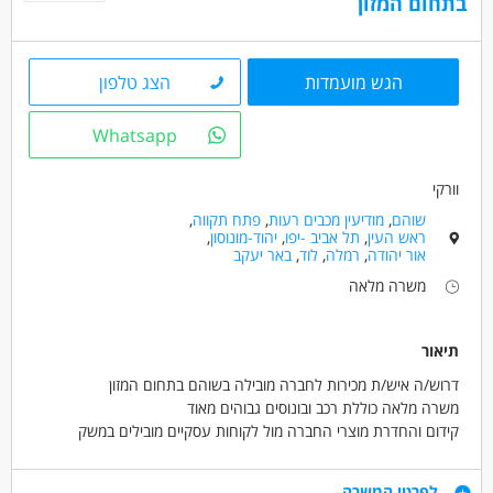
בתחום המזון
הגש מועמדות
הצג טלפון
Whatsapp
וורקי
שוהם
,
מודיעין מכבים רעות
,
פתח תקווה
,
ראש העין
,
תל אביב -יפו
,
יהוד-מונוסון
,
אור יהודה
,
רמלה
,
לוד
,
באר יעקב
משרה מלאה
תיאור
דרוש/ה איש/ת מכירות לחברה מובילה בשוהם בתחום המזון
משרה מלאה כוללת רכב ובונוסים גבוהים מאוד
קידום והחדרת מוצרי החברה מול לקוחות עסקיים מובילים במשק
הישראלי
הרחבת היקף פעילות מול לקוחות קיימים ושימורם
דרישות
לפרטי המשרה