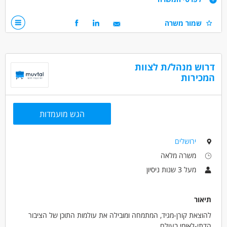
אחריות על אזור גיאוגרפי מוגדר
שמור משרה
דרישות תפקיד :
ניסיון קודם במכירות בתעשיית המזון, תרופות או קוסמטיקה- חובה!
אנגלית ברמה טובה - חובה
יכולת למידה מהירה וראייה אסטרטגית
דרוש מנהל/ת לצוות
המכירות
דרושים בתחום
מכירות - תועמלן/ית
מכירות - מנהל/ת מכירות
מכירות - מנהל/ת תיקי לקוחות
הגש מועמדות
מאפייני משרה
ירושלים
משרה מלאה
משרה מלאה
מעל 3 שנות ניסיון
תיאור
להוצאת קורן-מגיד, המתמחה ומובילה את עולמות התוכן של הציבור
הדתי-לאומי בעולם,