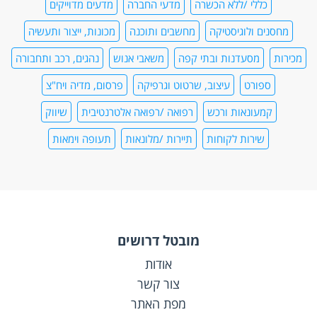
כללי /ללא הכשרה
מדעי החברה
מדעים מדוייקים
מחסנים ולוגיסטיקה
מחשבים ותוכנה
מכונות, ייצור ותעשיה
מכירות
מסעדנות ובתי קפה
משאבי אנוש
נהגים, רכב ותחבורה
ספורט
עיצוב, שרטוט וגרפיקה
פרסום, מדיה ויח"צ
קמעונאות ורכש
רפואה /רפואה אלטרנטיבית
שיווק
שירות לקוחות
תיירות /מלונאות
תעופה וימאות
מובטל דרושים
אודות
צור קשר
מפת האתר