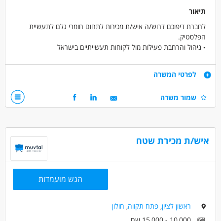
תיאור
מכירות - מנהל/ת מכירות
מכירות - ראש צוות
לחברת דיפוכם דרוש/ה איש/ת מכירות לתחום חומרי גלם לתעשיית
הפלסטיק.
מאפייני משרה
• ניהול והרחבת פעילות מול לקוחות תעשייתיים בישראל
מעל 3 שנות ניסיון
עבודה עם רכב צמוד
משרה מלאה
• פיתוח קשרים ארוכי טווח עם יצרני פלסטיק, הזרקה ואקסטרוזיה
המגזר הדתי
יוצאי יחידות קרביות
• עבודה מול ספקים בינלאומיים מובילים וניהול תהליכי מו"מ מסחריים
דרישות
לפרטי המשרה
• זיהוי הזדמנויות עסקיות והובלת צמיחה בשוק תחרותי ודינמי
ניסיון מוכח במכירות B2B לתעשייה
שמור משרה
היכרות עמוקה עם תחום הפולימרים וחומרי הגלם PP ,PE ,PS ,ABS
תוספים וכדומה
יכולת ניהול מו"מ ברמה גבוהה מול לקוחות וספקים
חשיבה עסקית, עצמאות, יוזמה ויכולת לבנות מערכות יחסים
איש/ת מכירת שטח
אם אתם מחפשים את האתגר הבא שלכם ורוצים להיות חלק מצוות
מקצועי עם השפעה אמיתית על צמיחת הפעילות נשמח להכיר.
דרושים בתחום
הגש מועמדות
מכירות - מנהל/ת מכירות
ראשון לציון
,
פתח תקווה
,
חולון
מאפייני משרה
10,000 - 15,000 שח