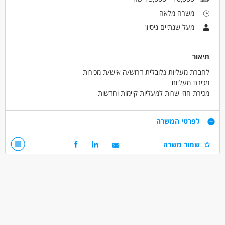
מעל שנה ניסיון
משרה מלאה
משרה מלאה
מעל שנתיים ניסיון
תיאור
לחברת מעליות גלובלית דרוש/ה איש/ת מכירות
מכירת מעליות
מכירת חוזי שרות למעליות קיימות וחדשות
משרה מלאה 50%משרד 50% שטח
דרישות
לפרטי המשרה
ניסיון בתחום דומה - חובה!
שמור משרה
שליטה טובה בכל יישומי המחשב
עברית ברמת שפת אם
אנגלית ברמה טובה
פריורטי ברמה טובה
ניסיון בקריאת שרטוטים, מפרטים טכניים
תמחור מכרזים וחוזים
משרדים בראשון לציון