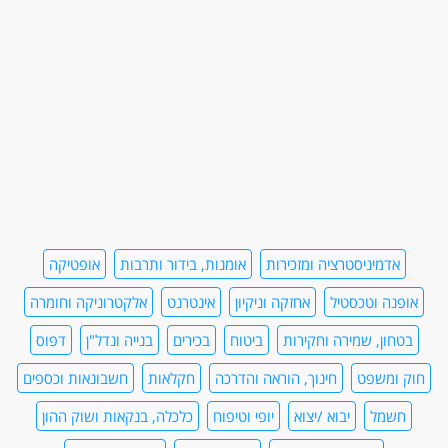
אדמיניסטרציה ומזכירות
אומנות, בידור ותרבות
אופטיקה
אופנה וטכסטיל
אחזקה וניקיון
אינטרנט
אלקטרוניקה וחומרה
בטחון, שמירה וחקירות
ביטוח
בכירים
בנייה ונדל"ן
דפוס
חוק ומשפט
חינוך, הוראה והדרכה
חקלאות
חשבונאות וכספים
חשמל
יבוא /יצוא
יופי וטיפוח
כלכלה, בנקאות ושוק ההון