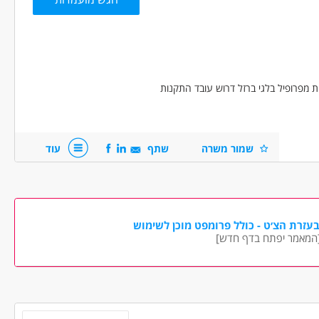
 מלאה
המגזר החרדי
בני 50 פלוס
בני 40 פלוס
י
ת מפרופיל בלגי ברזל דרוש עובד התקנות
שמור משרה
שתף
עוד
עזרת הצ׳ט - כולל פרומפט מוכן לשימוש
המאמר יפתח בדף חדש]