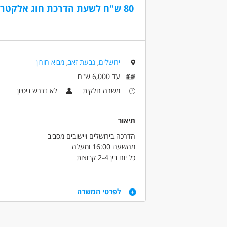
80 ש"ח לשעת הדרכת חוג אלקטרוניקה
לא נדרש ניסיון
עבודה ללא ניסיון
עבודה
ירושלים
,
גבעת זאב
,
מבוא חורון
עד 6,000 ש"ח
משרה חלקית
לא נדרש ניסיון
תיאור
הדרכה בירושלים ויישובים מסביב
מהשעה 16:00 ומעלה
כל יום בין 2-4 קבוצות
כל קבוצה 45 דקות והשכר 80 ש"ח ל45 דקות - כל קבוצה.
דרישות
המשרה לשנת תשפ"ה
לפרטי המשרה
התחייבות לשנה זו
רכב\אופנוע
כל שנה מחדש
משנה לשנה השכר עולה
דרושים בתחום