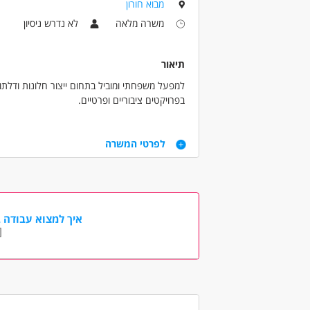
מבוא חורון
משרה מלאה
לא נדרש ניסיון
מאפייני משרה
מעל 3 שנות ניסיון
עבודה מיידית
משרה
תיאור
אמהות
גמלאים /פנסיונרים
המגזר הדת
למפעל משפחתי ומוביל בתחום ייצור חלונות ודלתו
בפרויקטים ציבוריים ופרטיים.
דרישות
לפרטי המשרה
רקע טכני וידיים טובות
אחריות, רצינות ויכולת עבודה בצוות
ניסיון קודם בהתקנות - יתרון
רישיון נהיגה - יתרון
ניסיון בריתוך - יתרון
איך למצוא עבודה ב
[
דרושים בתחום
כללי /ללא הכשרה - עובד/ת כללי
מאפייני משרה