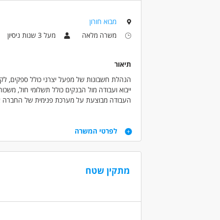
מאפייני משרה
משרה מלאה
עבודה לפי שעות
מבוא חורון
משרה מלאה
מעל 3 שנות ניסיון
תיאור
הנהלת חשבונות של מפעל יצרני כולל ספקים, לקו
ייבוא ועבודה מול הבנקים כולל תשלומי חול, משכורו
העבודה מבוצעת על מערכת פנימית של החברה
דרישות
לפרטי המשרה
- ידע וניסיון של מינימום 3 שנים (עד מאזן) - חובה.
- ידע בשכר- חובה
- ידע בחשבשבת ואקסל - יתרו משמעותי.
מתקין שטח
- רצינות, אחריות.
- ניידות - חובה.
דרושים בתחום
חשבונאות וכספים - מנהל/ת חשבונות