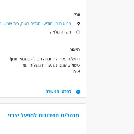
וורקי
מבוא חורון
,
מודיעין מכבים רעות
,
בית שמש
,
ר
משרה מלאה
תיאור
דרוש/ה פקידה לחברה מובילה במבוא חורון!
טיפול בהזמנות ,תעודות משלוח ועוד
א-ה
08:00-16:30
שכר 10000 ש"ח! +החזר נסיעות! +קליטה 
דרישות
עבודה נעימה!
לפרטי המשרה
ניסיון דומה
דרושים בתחום
מנהל/ת חשבונות למפעל יצרני
מחסנים ולוגיסטיקה - פקיד/ת מחסן
מחסנים