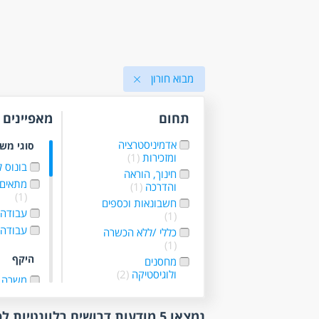
מבוא חורון
תחום
מאפיינים
אדמיניסטרציה
סוגי מש
ומזכירות
(1)
בונוס 
חינוך, הוראה
מתאים 
והדרכה
(1)
(1)
חשבונאות וכספים
עבודה ל
(1)
עבודה 
כללי /ללא הכשרה
(1)
היקף
מחסנים
ולוגיסטיקה
(2)
משרה 
נהגים, רכב
משרה 
ותחבורה
(1)
עבודה 
נמצאו 5 מודעות דרושים רלוונטיות לפי סינון