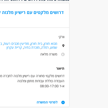
קהלי יע
דרושים מלקטים עם רישיון מלגזה ל
אמהות
אקדמאי
(1)
בני 40 פלוס
בני 50 פלוס
וורקי
גמלאים
מבוא חורון
,
בית חורון
,
מודיעין מכבים רעות
,
בי
(1)
שמש
,
רמלה
,
מזכרת בתיה
,
קריית עקרון
המגזר 
משרה מלאה
המגזר 
חיילים
תיאור
יוצאי י
(1)
דרושים מלקטי סחורה עם רישיון מלגזה לחברה מוב
ללא עב
העבודה כוללת עבודות מחסן ומלגזה
סטודנ
א-ד 08:00-17:00
שירות 
יום חמישי 08:00-16:00
נכונות לשעות נוספות במידת הצורך
דרישות
נסיון
שכר 50 שח לשעה+החזר נסיעות +ארוחות !+ 
לפרטי המשרה
מעולים
הגעה עצמאית למבוא חורון