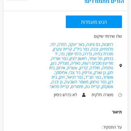
הורים מתמודדים!
הגש מועמדות
שלו שירותי שיקום
רחובות
,
נס ציונה
,
באר יעקב
,
רמלה
,
לוד
,
פלמחים
,
יבנה
,
כפר ביל"ו
,
קריית עקרון
,
מזכרת בתיה
,
גדרה
,
כרמי יוסף
,
גזר
,
יד
בנימין
,
טל שחר
,
ראשון לציון
,
כפר אוריה
,
מודיעין מכבים רעות
,
גאליה
,
מצליח
,
נען
,
פתחיה
,
חולדה
,
קדרון
,
עשרת
,
אירוס
,
בית
חנן
,
גן שורק
,
צריפין
,
ניר צבי
,
אחיסמך
,
אשדוד
,
כפר חב"ד
,
כפר דניאל
,
זיתן
,
בית
דגן
,
כפר טרומן
,
משמר השבעה
,
גן יבנה
,
אשקלון
,
קריית גת
,
תימורים
,
קריית מלאכי
משרה חלקית
לא נדרש ניסיון
תיאור
על התפקיד: