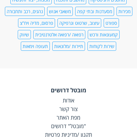
מכירות
מסעדנות ובתי קפה
משאבי אנוש
נהגים, רכב ותחבורה
ספורט
עיצוב, שרטוט וגרפיקה
פרסום, מדיה ויח"צ
קמעונאות ורכש
רפואה /רפואה אלטרנטיבית
שיווק
שירות לקוחות
תיירות /מלונאות
תעופה וימאות
מובטל דרושים
אודות
צור קשר
מפת האתר
"מובטל" דרושים
תקנון /מדיניות פרטיות