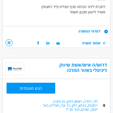
לחברת לידור הנדסה סניף מצליח (ליד רחובות)
משרד לייעוץ ותכנון חשמל
דרוש/ה מנהל/ת משרד
דרישות
לפרטי המשרה
התפקיד כולל:
- ניהול וטיפול במשימות פרויקטיאליות של המשרד
- ניסיון אדמיניסטרטיבי ממשרד קודם - חובה
שמור משרה
- עבודה מול לקוחות החברה
- יחסי אנוש מעולים, אכפתיות ורצון לצמוח ולהתפתח
- מענה לטלפונים ומיילים
- ידע ביישומי אופיס
- סביבת עבודה ממוחשבת
- יכולת סדר וארגון
- הפקת חשבוניות שכ"ט ומעקב אחר תשלומים
- יכולת ניהול זמנים בצורה עצמאית
דרוש/ה איש/אשת שיווק
דיגיטלי באזור המרכז
דרושים בתחום
אדמיניסטרציה ומזכירות - מנהל/ת משרד
אדמיניסטרציה ומזכירות - מנהל/ת אדמיניסטרטיבית
הגש מועמדות
מאפייני משרה
לוד
,
רמלה
,
ראשון לציון
,
נס ציונה
,
מעל שנתיים ניסיון
עבודה מיידית
משרה מלאה
רחובות
,
גינתון
,
זיתן
,
ניר צבי
,
מצליח
,
באר
יעקב
,
שוהם
,
כפר חב"ד
משרה חלקית