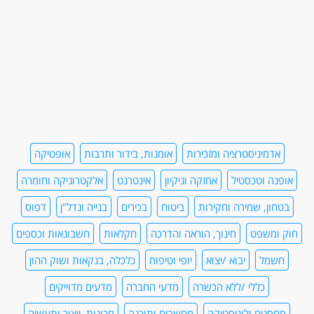
אדמיניסטרציה ומזכירות
אומנות, בידור ותרבות
אופטיקה
אופנה וטכסטיל
אחזקה וניקיון
אינטרנט
אלקטרוניקה וחומרה
בטחון, שמירה וחקירות
ביטוח
בכירים
בנייה ונדל"ן
דפוס
חוק ומשפט
חינוך, הוראה והדרכה
חקלאות
חשבונאות וכספים
חשמל
יבוא /יצוא
יופי וטיפוח
כלכלה, בנקאות ושוק ההון
כללי /ללא הכשרה
מדעי החברה
מדעים מדוייקים
מחסנים ולוגיסטיקה
מחשבים ותוכנה
מכונות, ייצור ותעשיה