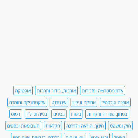
אדמיניסטרציה ומזכירות
אומנות, בידור ותרבות
אופטיקה
אופנה וטכסטיל
אחזקה וניקיון
אינטרנט
אלקטרוניקה וחומרה
בטחון, שמירה וחקירות
ביטוח
בכירים
בנייה ונדל"ן
דפוס
חוק ומשפט
חינוך, הוראה והדרכה
חקלאות
חשבונאות וכספים
חשמל
יבוא /יצוא
יופי וטיפוח
כלכלה, בנקאות ושוק ההון