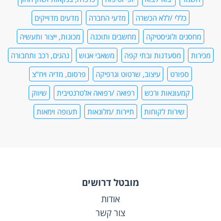
כללי /ללא הכשרה
מדעי החברה
מדעים מדוייקים
מחסנים ולוגיסטיקה
מחשבים ותוכנה
מכונות, ייצור ותעשיה
מכירות
מסעדנות ובתי קפה
משאבי אנוש
נהגים, רכב ותחבורה
ספורט
עיצוב, שרטוט וגרפיקה
פרסום, מדיה ויח"צ
קמעונאות ורכש
רפואה /רפואה אלטרנטיבית
שיווק
שירות לקוחות
תיירות /מלונאות
תעופה וימאות
מובטל דרושים
אודות
צור קשר