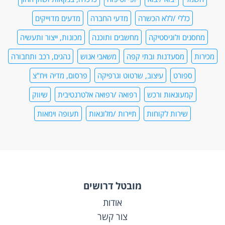
כללי /ללא הכשרה
מדעי החברה
מדעים מדוייקים
מחסנים ולוגיסטיקה
מחשבים ותוכנה
מכונות, ייצור ותעשיה
מכירות
מסעדנות ובתי קפה
משאבי אנוש
נהגים, רכב ותחבורה
ספורט
עיצוב, שרטוט וגרפיקה
פרסום, מדיה ויח"צ
קמעונאות ורכש
רפואה /רפואה אלטרנטיבית
שיווק
שירות לקוחות
תיירות /מלונאות
תעופה וימאות
מובטל דרושים
אודות
צור קשר