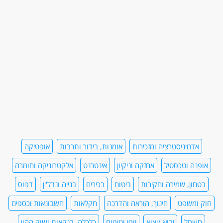
אדמיניסטרציה ומזכירות
אומנות, בידור ותרבות
אופטיקה
אופנה וטכסטיל
אחזקה וניקיון
אינטרנט
אלקטרוניקה וחומרה
בטחון, שמירה וחקירות
ביטוח
בכירים
בנייה ונדל"ן
דפוס
חוק ומשפט
חינוך, הוראה והדרכה
חקלאות
חשבונאות וכספים
חשמל
יבוא /יצוא
יופי וטיפוח
כלכלה, בנקאות ושוק ההון