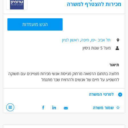
מכירות להצטרף למשרה
בתעשייה – חובה
עמידה ביעדי המכירות
היכרות עם סוגי מתכות וחומרי גלם
הבנה טכנית ואוריינטציה מכירתית גבוהה
הגש מועמדות
תודעת שירות גבוהה ונכונות לנסיעות
המשרה לנשים ולגברים כאחד
תל אביב -יפו
,
חיפה
,
ראשון לציון
מעל 5 שנות ניסיון
דרושים בתחום
מכירות - איש/ת מכירות
מכירות - מכירות שטח
מכירות - מנהל/ת תיקי לקוחות
תיאור
חלוצה בתחום הרפואה מרחוק מגייסת אנשי מכירות מצויינים עם תשוקה
מאפייני משרה
להשפיע על חיים של אנשים ולהרוויח שכר מתגמל
עבודה מיידית
משרה מלאה
דרישות
לפרטי המשרה
נסיון מעל 5 שנות מכירות
שמור משרה
עדיפות למועמדי/ות מעל גיל 35
דרושים בתחום