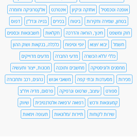
אופנה וטכסטיל
אחזקה וניקיון
אינטרנט
אלקטרוניקה וחומרה
בטחון, שמירה וחקירות
ביטוח
בכירים
בנייה ונדל"ן
דפוס
חוק ומשפט
חינוך, הוראה והדרכה
חקלאות
חשבונאות וכספים
חשמל
יבוא /יצוא
יופי וטיפוח
כלכלה, בנקאות ושוק ההון
כללי /ללא הכשרה
מדעי החברה
מדעים מדוייקים
מחסנים ולוגיסטיקה
מחשבים ותוכנה
מכונות, ייצור ותעשיה
מכירות
מסעדנות ובתי קפה
משאבי אנוש
נהגים, רכב ותחבורה
ספורט
עיצוב, שרטוט וגרפיקה
פרסום, מדיה ויח"צ
קמעונאות ורכש
רפואה /רפואה אלטרנטיבית
שיווק
שירות לקוחות
תיירות /מלונאות
תעופה וימאות