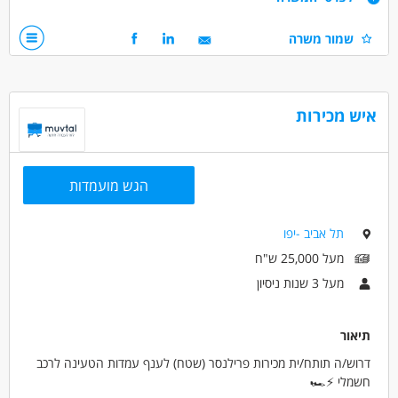
ניסיון בתחום דומה - חובה!
שמור משרה
שליטה טובה בכל יישומי המחשב
עברית ברמת שפת אם
אנגלית ברמה טובה
פריורטי ברמה טובה
איש מכירות
ניסיון בקריאת שרטוטים, מפרטים טכניים
תמחור מכרזים וחוזים
משרדים בראשון לציון
הגש מועמדות
דרושים בתחום
מכירות - מכירות שטח
מכירות - מנהל/ת תיקי לקוחות
תל אביב -יפו
מעל 25,000 ש"ח
מאפייני משרה
מעל 3 שנות ניסיון
מעל שנתיים ניסיון
משרה מלאה
בני 40 פלוס
תיאור
דרוש/ה תותח/ית מכירות פרילנסר (שטח) לענף עמדות הטעינה לרכב
חשמלי ⚡🏎️