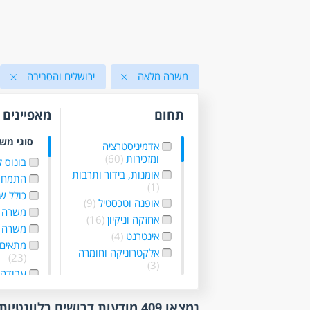
משרה מלאה
ירושלים והסביבה
תחום
מאפיינים
סוגי מש
אדמיניסטרציה
ומזכירות
(60)
בונוס 
אומנות, בידור ותרבות
התמחו
(1)
כולל ש
אופנה וטכסטיל
(9)
משרה 
אחזקה וניקיון
(16)
משרה 
אינטרנט
(4)
מתאים 
אלקטרוניקה וחומרה
(23)
(3)
עבודה 
בטחון, שמירה
עבודה
וחקירות
(11)
גמישו
נמצאו 409 מודעות דרושים רלוונטיות לפי סינון
בכירים
(2)