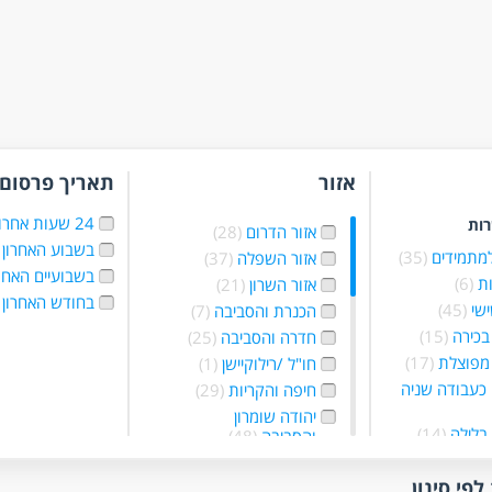
אזור
תאריך פרסום
24 שעות אחרונות
רות
אזור הדרום
(28)
בשבוע האחרון
למתמידים
(35)
אזור השפלה
(37)
בשבועיים האחר
ת
(6)
אזור השרון
(21)
בחודש האחרון
ישי
(45)
הכנרת והסביבה
(7)
בכירה
(15)
חדרה והסביבה
(25)
מפוצלת
(17)
חו"ל /רילוקיישן
(1)
כעבודה שניה
חיפה והקריות
(29)
יהודה שומרון
בלילה
(14)
והסביבה
(48)
 בשעות
ירושלים והסביבה
ת
(65)
(409)