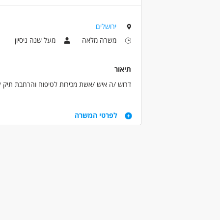
*תנאי עבודה נוחים
רפואה /רפואה אלטרנטיבית - בריאות הנפש
ירושלים
מאפייני משרה
משרה מלאה
מעל שנה ניסיון
משרה מלאה
משרה חלקית
תיאור
דרוש /ה איש /אשת מכירות לטיפוח והרחבת תיק ל
דרישות
לפרטי המשרה
בעלי /ות השכלה או ניסיון בתחומי הדפוס, פרסום ו
ידע וניסיון בשיווק ומכירות, ראש גדול ומוטיבציה ל
יחסי אנוש מצוינים, בעלי /ות כושר ביטוי.
דרושים בתחום
מכירות - מנהל/ת תיקי לקוחות
מאפייני משרה