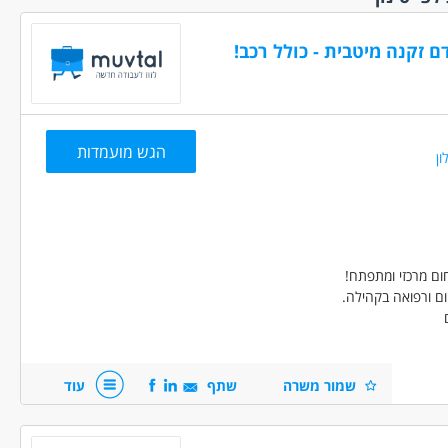
זמנית
(22)
נצרת והסביבה
(5)
כפרילאנסר.ית
עכו נהריה והסביבה
 זקנה מיטבית - כולל רכב!
י.ת
(14)
(10)
ללא הכשרה
עפולה והסביבה
(12)
פתח תקווה והסביבה
לא ניסיון
(84)
(48)
 מהבית
(7)
צפת והסביבה
(4)
הגש מועמדות
ון
 מועדפת
(14)
ראשון לציון רחובות
והסביבה
(63)
מיידית
(237)
רמלה לוד מודיעין
 ממשלתית
(4)
והסביבה
(69)
עם נסיעות
תל אביב והמרכז
(71)
(1
ום מרכזי ומתפתח!
עם רכב צמוד
ום ורפואה בקהילה.
עם שעות
ת
(51)
שן
(1)
שמור משרה
שתף
עוד
בעיסוק/ סיעוד/ פיזיותרפיה/ תואר
הול בתי אבות/ תעודת הכשרה בייעוץ
זמנית
(17)