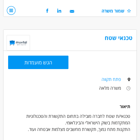
לחברה המתמחה בהתקנות של מערכות גילוי עשן דורש בודק
שמור משרה
מערכות גילוי עשן עם ניסיון וידע עבודות בכל הארץ
ניסיון במתח נמוך
מעל גיל 26
עם רישיון לרכב ידני
טכנאי שטח
מוגרים באזור השרון
דרושים בתחום
הגש מועמדות
אלקטרוניקה וחומרה - טכנאי/ת מתח נמוך
חשמל - חשמלאי מתח נמוך
אלקטרוניקה וחומרה - טכנאי/ת /הנדסאי/ת אלקטרואופטיקה
פתח תקווה
משרה מלאה
מאפייני משרה
מעל שנה ניסיון
עבודה מיידית
משרה מלאה
תיאור
ללא עבר פלילי
טכנאי/ת שטח לחברה מובילה בתחום התקשורת והטכנולוגיות
המתקדמות בשוק הישראלי והבינלאומי.
התקנות מתח נמוך, תקשורת מחשבים מצלמות אבטחה ועוד.
תנאים מצוינים, אפשרות קידום , 5 ימי עבודה בשבוע.