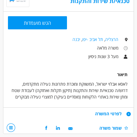
טכנאי/ת שירות והתקנות
הגש מועמדות
הרצליה
,
תל אביב -יפו
,
יבנה
משרה מלאה
מעל 3 שנות ניסיון
תיאור
לאסא אבלוי ישראל, המשווקת ומוכרת פתרונות נעילה מתקדמים,
דרוש/ה טכנאי/ת שירות והתקנות (תיקון תקלות ואחזקה) לעבודת שטח
ומתן שירות באתרי הלקוחות (מוסדיים בעיקר) למוצרי נעילה מבוקרים
ומתוחכמים.
התפקיד כולל רכב וכולל נסיעות בכל הארץ.
דרישות
לפרטי המשרה
*רק פניות מתאימות תענינה
ניסיון כטכנאי/ת שטח 3 שנים לפחות- חובה
שמור משרה
ידע ויכולות טכניות גבוהות.