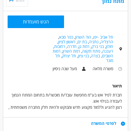
מתח נמוך
אלקטרוניקה וחומרה - טכנאי/ת מתח נמוך
אלקטרוניקה וחומרה - מלחים/ה / מרכיב/ה
הגש מועמדות
מאפייני משרה
מעל שנתיים ניסיון
עבודה מיידית
משרה מלאה
תל אביב -יפו
,
הוד השרון
,
כפר סבא
,
ללא עבר פלילי
הרצליה
,
נתניה
,
בת ים
,
ראשון לציון
,
חולון
,
בני ברק
,
רמת גן
,
חדרה
,
רחובות
,
רעננה
,
פתח תקווה
,
רמת השרון
,
רמות
השבים
,
בצרה
,
בני ציון
,
תל יצחק
,
תל
מונד
משרה מלאה
מעל שנה ניסיון
תיאור
חברת לפיד אש בע"מ מחפשת עובד/ת מוכשר/ת בתחום המתח הנמוך
לעבודה בגילוי אש.
רצון להגיע וללמוד מקצוע חדש ומבוקש ולהיות חלק מחברה משפחתית ,
חריצות, אמינות ,יחסי אנוש טובים , עבודת שטח, ראש גדול וסקרן.
משרה מלאה – א-ד 8-17 יום ה 8-16 – ימי שישי –לא עובדים.
דרישות
לפרטי המשרה