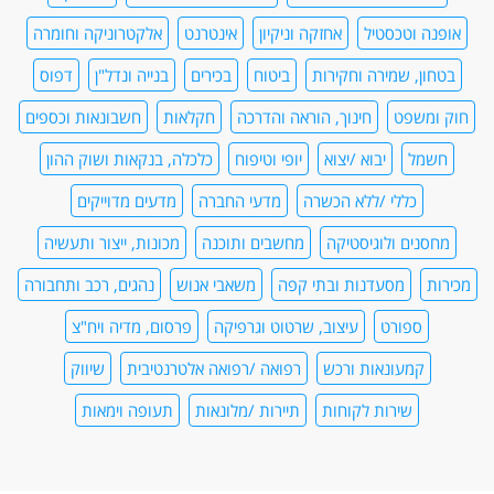
אופנה וטכסטיל
אחזקה וניקיון
אינטרנט
אלקטרוניקה וחומרה
בטחון, שמירה וחקירות
ביטוח
בכירים
בנייה ונדל"ן
דפוס
חוק ומשפט
חינוך, הוראה והדרכה
חקלאות
חשבונאות וכספים
חשמל
יבוא /יצוא
יופי וטיפוח
כלכלה, בנקאות ושוק ההון
כללי /ללא הכשרה
מדעי החברה
מדעים מדוייקים
מחסנים ולוגיסטיקה
מחשבים ותוכנה
מכונות, ייצור ותעשיה
מכירות
מסעדנות ובתי קפה
משאבי אנוש
נהגים, רכב ותחבורה
ספורט
עיצוב, שרטוט וגרפיקה
פרסום, מדיה ויח"צ
קמעונאות ורכש
רפואה /רפואה אלטרנטיבית
שיווק
שירות לקוחות
תיירות /מלונאות
תעופה וימאות