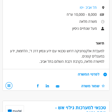
- יכולת לעבודה בצוות ותקשורת בין-אישית מצוינת
תל אביב -יפו
- מוטיבציה ללמוד ולהתפתח בתחום טכנולוגי מתקדם
8,000 - 10,000 ש"ח
יתרון משמעותי: שירות מילואים פעיל !!
משרה מלאה
מעל שנתיים ניסיון
דרושים בתחום
אלקטרוניקה וחומרה - טכנאי/ת מתח נמוך
תיאור
מאפייני משרה
למעבדת אלקטרוניקה דרוש טכנאי עם ידע ונסיון דרג ד', הלחמות, ידע
עבודה עם רכב צמוד
בונוס למתמידים
עבודה מיידית
במעגלים קטנים.
למישרה מלאה, בקרבת רכבת השלום בתל אביב.
משרה מלאה
דרישות
לפרטי המשרה
למעבדת אלקטרוניקה דרוש טכנאי עם ידע ונסיון דרג ד', הלחמות,
שמור משרה
הבנת קריאת מעגלים קטנים.
דרושים בתחום
אלקטרוניקה וחומרה - טכנאי/ת אלקטרוניקה
טכנאי למערכות גילוי אש -