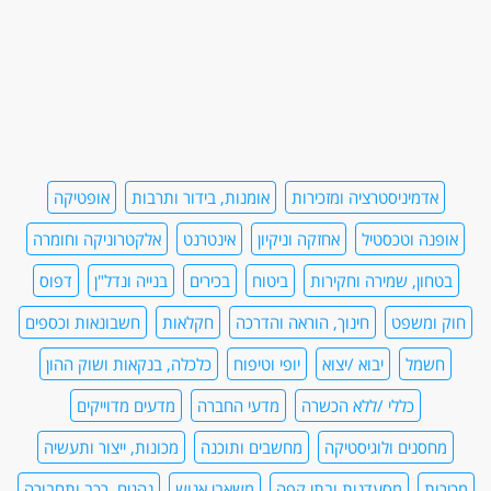
אדמיניסטרציה ומזכירות
אומנות, בידור ותרבות
אופטיקה
אופנה וטכסטיל
אחזקה וניקיון
אינטרנט
אלקטרוניקה וחומרה
בטחון, שמירה וחקירות
ביטוח
בכירים
בנייה ונדל"ן
דפוס
חוק ומשפט
חינוך, הוראה והדרכה
חקלאות
חשבונאות וכספים
חשמל
יבוא /יצוא
יופי וטיפוח
כלכלה, בנקאות ושוק ההון
כללי /ללא הכשרה
מדעי החברה
מדעים מדוייקים
מחסנים ולוגיסטיקה
מחשבים ותוכנה
מכונות, ייצור ותעשיה
מכירות
מסעדנות ובתי קפה
משאבי אנוש
נהגים, רכב ותחבורה