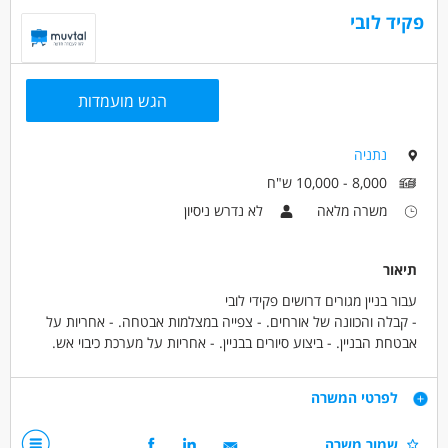
עד שנה ניסיון
עבודה מיידית
משרה מלאה
פקיד לובי
משרה חלקית
משרה זמנית
עבודת משמרות
עבודה לפי שעות
הגש מועמדות
נתניה
8,000 - 10,000 ש"ח
משרה מלאה
לא נדרש ניסיון
תיאור
עבור בניין מגורים דרושים פקידי לובי
- קבלה והכוונה של אורחים. - צפייה במצלמות אבטחה. - אחריות על
אבטחת הבניין. - ביצוע סיורים בבניין. - אחריות על מערכת כיבוי אש.
-העבודה היא בתוך לובי ממוזג, במקום נוח, רוב העבודה בישיבה.
-העבודה במשמרות, ,בוקר-7 עד 15 צהריים 15 עד 23,ולילה-23 עד 7.
דרישות
לפרטי המשרה
-העבודה היא לטווח ארוך.
- אנגלית חובה.
אנגלית חובה
שמור משרה
-קליטת העובד לחברה מהיום הראשון.