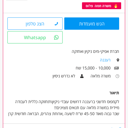
משרה חמה פלוס
הגש מועמדות
הצג טלפון
Whatsapp
חברת אפיקי-מים ניקיון ואחזקה
רעננה
10,000 - 15,000 שח
משרה מלאה
לא נדרש ניסיון
תיאור
לקמפוס חדשני ברעננה דרושים עובדי ניקיון\תחזוקה כללית לעבודה
מיידית במשרה מלאה עם תנאים מצוינים!!
שכר גבוה מאוד 45-50 ש"ח לשעה ,ארוחת צהרים, הבראה חודשית קרן
פנסיה קרן השתלמות וגמל
עבודה לטווח ארוך!!! בונוס חודשי למתמידים!!