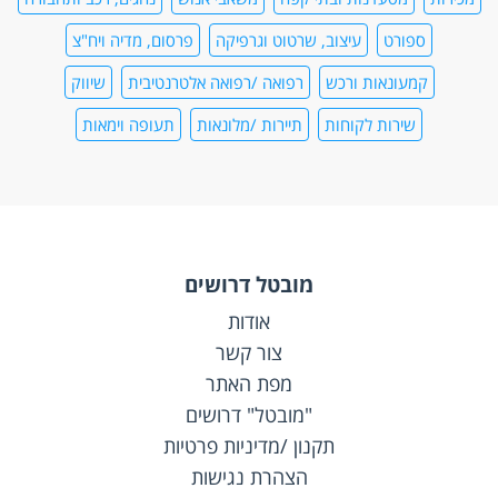
ספורט
עיצוב, שרטוט וגרפיקה
פרסום, מדיה ויח"צ
קמעונאות ורכש
רפואה /רפואה אלטרנטיבית
שיווק
שירות לקוחות
תיירות /מלונאות
תעופה וימאות
מובטל דרושים
אודות
צור קשר
מפת האתר
"מובטל" דרושים
תקנון /מדיניות פרטיות
הצהרת נגישות