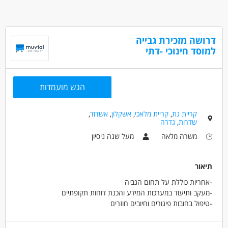
דרושה מזכירת גבייה
למוסד חינוכי -דתי
הגש מועמדות
קריית גת
,
קריית מלאכי
,
אשקלון
,
אשדוד
,
שדרות
,
גדרה
משרה מלאה
מעל שנה ניסיון
תיאור
-אחריות כוללת על תחום הגביה
-מעקב ותיעוד במערכות המידע והכנת דוחות תקופתיים
-טיפול בחובות פיגורים וחיובים חוזרים
-עבודה מול משרדי ממשלה שונים, הגשת חשבוניות ודוחות ביצוע