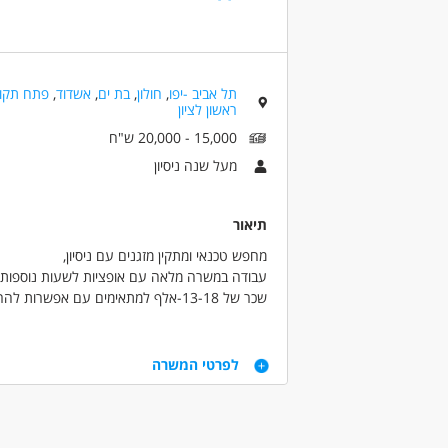
בנייה ונדל"ן - עובדי בניין /שיפוצים
בנייה ונ
מאפייני משרה
לא נדרש ניסיון
עבודה מועדפת
עבודה 
תל אביב -יפו
,
חולון
,
בת ים
,
אשדוד
,
פתח תקוו
חיילים משוחררים
ללא עבר פלילי
ראשון לציון
15,000 - 20,000 ש"ח
מעל שנה ניסיון
תיאור
מחפש טכנאי ומתקין מזגנים עם ניסיון,
עבודה במשרה מלאה עם אופציות לשעות נוספות.
שכר של 13-18-אלף למתאימים עם אפשרות להרוויח יותר
דלק על חשבון החברה
דרישות
לפרטי המשרה
ניסיון קודם בהתקנת מזגנים
רישיון נהיגה