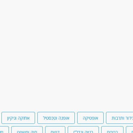
ן
חיילים משוחררים
דוברי שפות
שירות צבאי מלא
ידור ותרבות
אופטיקה
אופנה וטכסטיל
אחזקה וניקיון
בכירים
בנייה ונדל"ן
דפוס
חוק ומשפט
חי