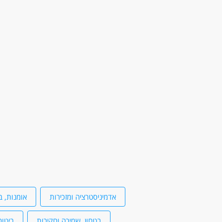
דרושים בתחום
בנייה ונדל"ן - עובדי גבס
בנייה ונדל"ן - קבל
מאפייני משרה
מעל שנה ניסיון
בני 50 פלוס
בני 40 פלוס
יוצאי יחידות קרביות
אדמיניסטרציה ומזכירות
אומנות, ב
בטחון, שמירה וחקירות
ביטוח