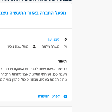
משרה 
מפעל החברה באזור התעשיה ניצני
עבודה 
קהלי יע
בני 40 פלוס
בני 50 פלוס
ניצני עוז
דוברי 
משרה מלאה
מעל שנה ניסיון
המגזר 
המגזר 
חיילים
תיאור
יוצאי י
דרוש/ה איש/ת שטח להתקנות ואחזקת מבנים ניידים ויבילים לחבר
(2)
מענה טכני ושירותי התקנות אצל לקוחות החברה לאחר שלב
ללא עב
ניהול תקלות בשטח: אבחון, טיפול ופתרון בעיות מ
סטודנ
פשרות.
שירות 
מפעל החברה באזור התעשיה ניצני שלום. תחילת ע
דרישות
לפרטי המשרה
נסיון
אנחנו מחפשים אנשי שטח וטכני בנשמה, כאלו שאו
לא נדרש
בעל ידע טכני בבניה קלה, עבודות גבס, אינסטלציה