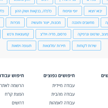
יבוא /יצוא
יופי וטיפוח
כלכלה, בנקאות ושוק ההון
כלל
ה
מחשבים ותוכנה
מכונות, ייצור ותעשיה
מכירות
יצוב, שרטוט וגרפיקה
פרסום, מדיה ויח"צ
קמעונאות ורכש
שירות לקוחות
תיירות /מלונאות
תעופה וימאות
שים
חיפושים נפוצים
חיפוש עבודה
עבודה מיידית
הרשמה לאתר
עבודה מהבית
הפצת קו"ח
עבודה לאמהות
דרושים