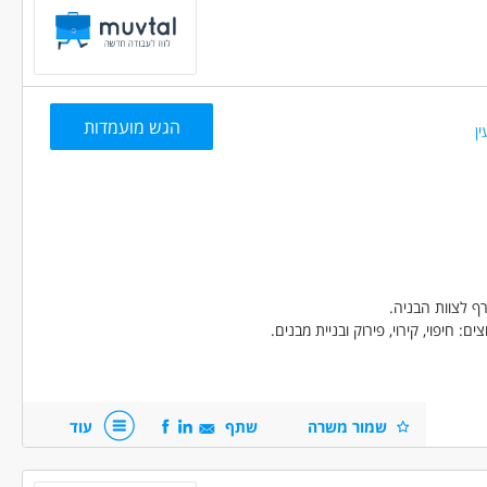
 ניסיון
(1)
מאית ומציאת פתרונות יצירתיים בשטח.
ה ניסיון
(2)
 לקוחות.
הגש מועמדות
ין
דל"ן - עובדי גבס
בנייה ונדל"ן - עובדי גובה
בודה מיידית
משרה מלאה
עבודה לפי שעות
בני 50 פלוס
ף לצוות הבניה.
חיפוי, קירוי, פירוק ובניית מבנים.
שמור משרה
שתף
עוד