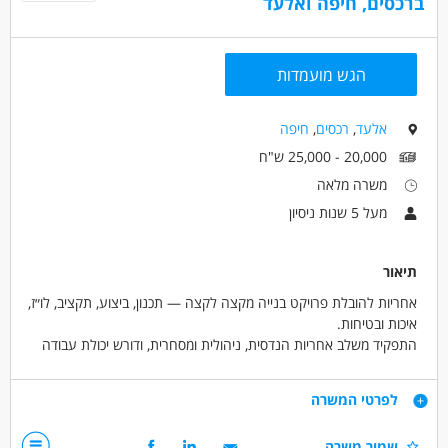
ברכסים, חיפה ואלעד
הגש מועמדות
אלעד
,
רכסים
,
חיפה
20,000 - 25,000 ש"ח
משרה מלאה
מעל 5 שנות ניסיון
תיאור
אחריות להובלת פרויקט בנייה מקצה לקצה — תכנון, ביצוע, תקציב, לו״ז,
איכות ובטיחות.
התפקיד משלב אחריות הנדסית, ניהולית ומסחרית, ודורש יכולת עבודה
מול מגוון רחב של ממשקים: דיירים, קבלני משנה, יועצים, ספקים
והנהלה.
דרישות
לפרטי המשרה
ניסיון בניהול לפחות שני פרויקטים מקצה לקצה - חובה.
שמור משרה