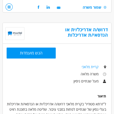
ניסיון - שנה עד שנתיים חובה
שמור משרה
ידע בתוכנת Revit - חובה
ידע באוטוקאד - חובה
ידע בתוכנות אופיס
אנגלית - רמה טובה
דרוש/ה אדריכל/ית או
המשרה מיועדת לנשים ולגברים כאחד.
הנדסאי/ת אדריכלות
דרושים בתחום
בנייה ונדל"ן - אדריכל/ית
הגש מועמדות
מאפייני משרה
קריית מלאכי
משרה מלאה
המגזר החרדי
משרה מלאה
מעל שנתיים ניסיון
תיאור
ל"זרתא סטודיו" בקרית מלאכי דרוש/ה אדריכל/ית או הנדסאי/ת אדריכלות
בעלי נסיון של שנתיים לפחות במבני ציבור. שליטה מלאה בתוכנת רוויט