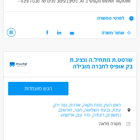
ואוטוקאד ושימוש מקצועי ב AI. ניסיון בעיצוב פנים של מבנה ציבור-
יתרון. יכולת עבודה בצוות, יצירתיות וירידה לפרטים.
נא לרשום ציפיות שכר
דרישות
לפרטי המשרה
נא לציין מקום מגורים
המשרה מיועדת לנשים וגברים כאחד.
נסיון של שנתיים לפחות במבני ציבור
שמור משרה
שליטה מלאה בתוכנות: AutoCAD, Revit, SketchUp (חובה).
עדיפות למי שמתמצא בסביבת AI
דרושים בתחום
שרטט.ת מתחיל.ה ונציג.ת
בנייה ונדל"ן - אדריכל/ית
בק אופיס לחברה מובילה
מאפייני משרה
הגש מועמדות
מעל שנתיים ניסיון
משרה מלאה
ראש העין
,
פתח תקווה
,
אורנית
,
נווה ירק
,
עינת
,
גבעת השלושה
,
חגור
,
חורשים
,
נחשונים
,
רינתיה
,
הדר עם
,
אלישמע
משרה מלאה