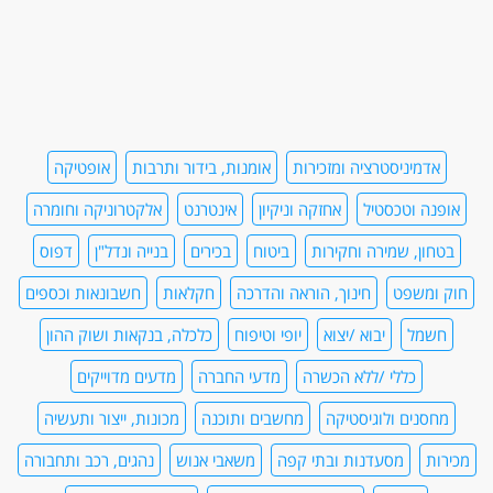
אדמיניסטרציה ומזכירות
אומנות, בידור ותרבות
אופטיקה
אופנה וטכסטיל
אחזקה וניקיון
אינטרנט
אלקטרוניקה וחומרה
בטחון, שמירה וחקירות
ביטוח
בכירים
בנייה ונדל"ן
דפוס
חוק ומשפט
חינוך, הוראה והדרכה
חקלאות
חשבונאות וכספים
חשמל
יבוא /יצוא
יופי וטיפוח
כלכלה, בנקאות ושוק ההון
כללי /ללא הכשרה
מדעי החברה
מדעים מדוייקים
מחסנים ולוגיסטיקה
מחשבים ותוכנה
מכונות, ייצור ותעשיה
מכירות
מסעדנות ובתי קפה
משאבי אנוש
נהגים, רכב ותחבורה