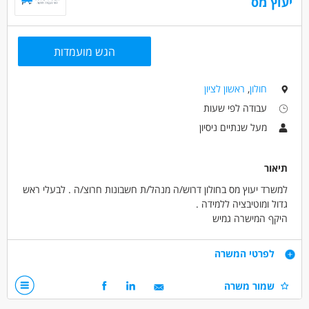
יעוץ מס
הגש מועמדות
חולון
,
ראשון לציון
עבודה לפי שעות
מעל שנתיים ניסיון
תיאור
למשרד יעוץ מס בחולון דרוש/ה מנהל/ת חשבונות חרוצ/ה . לבעלי ראש
גדול ומוטיבציה ללמידה .
היקף המישרה גמיש
דרישות
לפרטי המשרה
הנהלת חשבונות 1-2
שמור משרה
שליטה בתוכנות מחשב
ניסיון בתחום -יתרון