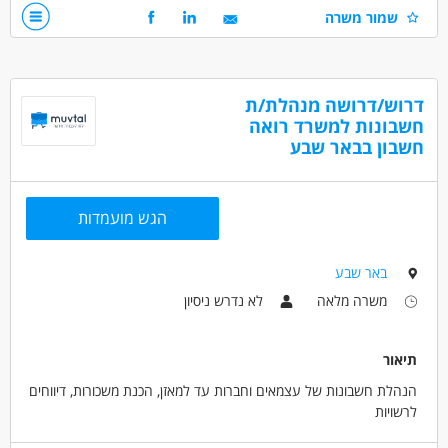
אמינות, רצינות, יכולת לעבוד על מספר רב של משימות במקביל,
שמור משרה
עבודה מרחוק
דרושים בתחום
חשבונאות וכספים - יועץ/ת מס
דרוש/דרושה מנהלת/ת
חשבונות למשרד רואה
חשבונאות וכספים - מתמחה בייעוץ מס
חשבון בבאר שבע
חשבונאות וכספים - מתמחה בראיית חשבון
מאפייני משרה
הגש מועמדות
התמחות
עבודה מהבית
באר שבע
משרה מלאה
לא נדרש ניסיון
תיאור
הנהלת חשבונות של עצמאים וחברות עד למאזן, הכנת משכורות, דיווחים
לרשויות