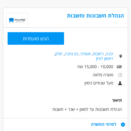
שליטה במערכות מחשב רשות המיסים - יתרון
הנהלת חשבונות וחשבות
דרושים בתחום
חשבונאות וכספים - מנהל/ת חשבונות
חשבונאות וכספים - מתמחה בייעוץ מס
הגש מועמדות
חשבונאות וכספים - פקיד/ת הנהח"ש
יבנה
,
רחובות
,
אשדוד
,
נס ציונה
,
חולון
,
מאפייני משרה
ראשון לציון
מעל שנתיים ניסיון
עבודה בשעות גמישות
עבודה מיידית
10,000 - 15,000 שח
עבודה לפי שעות
בני 40 פלוס
אמהות
משרה מלאה
ללא עבר פלילי
מעל שנתיים ניסיון
תיאור
הנהלת חשבונות עד למאזן + שכר + חשבות
דרישות
לפרטי המשרה