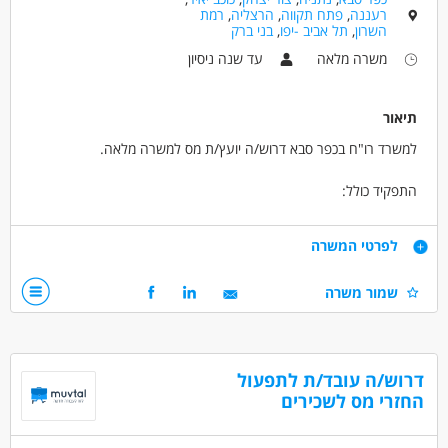
רעננה
,
פתח תקווה
,
הרצליה
,
רמת
השרון
,
תל אביב -יפו
,
בני ברק
משרה מלאה
עד שנה ניסיון
תיאור
למשרד רו"ח בכפר סבא דרוש/ה יועץ/ת מס למשרה מלאה.
התפקיד כולל:
1. הכנת דוחות שנתיים לעצמאיים ויחידים
2. עזרה בהנהלת חשבונות
דרישות
לפרטי המשרה
3. הכנת הצהרות הון
1. ידע וניסיון בהנהלת חשבונות והכנת דוחות שנתיים
שמור משרה
2. ראש גדול, יכולת למידה עצמאית, יחסי אנוש טובים
* שעות גמישות
* ניתן לבצע התמחות במשרד
דרוש/ה עובד/ת לתפעול
* בעל/ת רישיון יועץ/ת מס- יתרון
החזרי מס לשכירים
דרושים בתחום