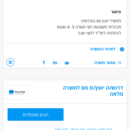
תיאור
למשרד יועץ מס בפרדסיה
מנהל\ת חשבונות חצי משרה 5 -4 שעות
להחלפה לחל"ד לחצי שנה
נסיון בכפולה חובה + שכר
דרישות
לפרטי המשרה
חובה נסיון בכפולה
שמור משרה
דרושים בתחום
חשבונאות וכספים - יועץ/ת מס
דרוש/ה יועץ/ת מס למשרה
חשבונאות וכספים - מנהל/ת חשבונות
מלאה
חשבונאות וכספים - מתמחה בייעוץ מס
מאפייני משרה
הגש מועמדות
משרה חלקית
כפר סבא
,
נתניה
,
צור יצחק
,
כוכב יאיר
,