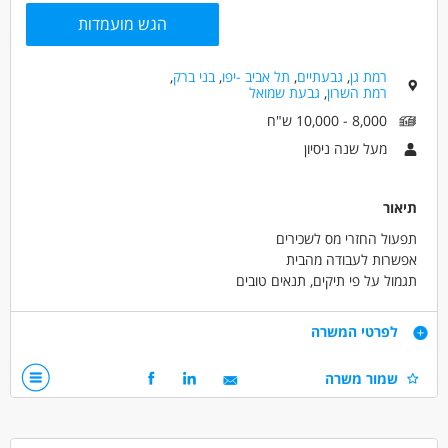
חשבונאות וכספים - מנהל/ת חשבונות מדופלם
הגש מועמדות
חשבונאות וכספים - יועץ/ת מס
חשבונאות וכספים - מתמחה בייעוץ מס
רמת גן
,
גבעתיים
,
תל אביב -יפו
,
בני ברק
,
רמת השרון
,
גבעת שמואל
מאפייני משרה
8,000 - 10,000 ש"ח
עד שנה ניסיון
התמחות
עבודה בשעות גמישות
מעל שנה ניסיון
עבודה כפרילאנסר.ית /עצמאי.ת
עבודה ללא ניסיון
עבודה מיידית
משרה מלאה
עבודה לפי שעות
תיאור
אקדמאים ללא נסיון
תפעול החזרי מס לשכירים
אפשרות לעבודה מהבית
תגמול על פי תיקים, תנאים טובים
דרישות
לפרטי המשרה
ידע מקצועי וניסיון קודם
שמור משרה
היכרות עם רמ ניהול - יתרון אך לא חובה
היכרות עם שע"מ - רמה בסיסית - יתרון אך לא חובה