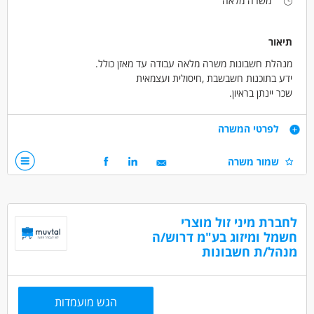
משרה מלאה
תיאור
מנהלת חשבונות משרה מלאה עבודה עד מאזן כולל.
ידע בתוכנות חשבשבת ,חיסולית ועצמאית
שכר יינתן בראיון.
דרישות
לפרטי המשרה
עבודה עד מאזן .ידע בתוכנות חשבשבת,חיסולית ועצמאית.
שמור משרה
בעלת ראש גדול ויחסי אנוש מעולים.
דרושים בתחום
חשבונאות וכספים - מנהל/ת חשבונות
לחברת מיני זול מוצרי
חשמל ומיזוג בע"מ דרוש/ה
חשבונאות וכספים - מנהל/ת חשבונות ראשי
מנהל/ת חשבונות
חשבונאות וכספים - מתמחה בייעוץ מס
מאפייני משרה
הגש מועמדות
התמחות
עבודה מיידית
משרה מלאה
המגזר החרדי