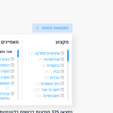
חשבונאות וכספים
מקצוע
מאפיינים
סוגי מש
אחראי/ת מחלקה
(2)
בונוס 
אנליסט/ית
(3)
התמחו
בנקאי/ת
(2)
משרה 
גביה
(41)
משרה 
גזברות
(4)
מתאים 
גיוס משאבים
(1)
(7)
חשב/ת שכר
(35)
עבודה
חשבונאי/ת
(10)
גמישו
חשבות
(12)
עבודה 
יועץ/ת כלכלי
(1)
עבודה 
נמצאו 325 מודעות דרושים רלוונטיות לפי סינון