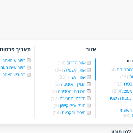
אזור
תאריך פרסום
בשבוע האחרון
רות
אזור הדרום
(12)
בשבועיים האחר
למתמידים
(4)
אזור השפלה
(34)
בחודש האחרון
ת
(15)
אזור השרון
(36)
בכירה
(12)
הגולן והסביבה
(2)
מפוצלת
(2)
הכנרת והסביבה
(4)
כעבודה שניה
חדרה והסביבה
(12)
חו"ל /רילוקיישן
(2)
 בשעות
חיפה והקריות
(24)
ת
(48)
יהודה שומרון
זמנית
(6)
והסביבה
(12)
כפרילאנסר.ית
ירושלים והסביבה
(34)