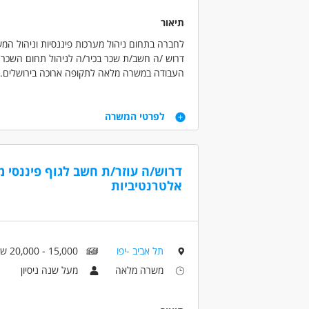
תיאור
לחברה בתחום ניהול מערכות פיננסיות וניהול המש
דרוש /ה חשב/ת שכר בכיר/ה לניהול תחום השכר ו
העבודה במשרה מלאה לתקופה ארוכה בירושלים.
דרישות
לפרטי המשרה
דרישות התפקיד:
חשב/ת שכר בכיר/ה עם ניסיון של מספר שנים בתחו
השכלה בתחום השכר וחשבונאות יתרון
דרוש/ה עוזר/ת חשב לגוף פיננסי 
הכרה וניסיון בתחום הדרוגים חובה
אלטרנטיביות
ידע בחוקת השכר, דיני עבודה
ידע וגישה לקדמה טכנולוגית בניהול מערכות תוכנה
יכולת למידה גבוהה ועבודה בסטנדרטים גבוהים מו
תקשורת בין אישית טובה.
הופעה ייצוגית ויכולת הבעה בכתב בעל פה ברמה 
תל אביב -יפו
15,000 - 20,000 ש"ח
מוסר עבודה גבוה ומחויבות למקום העבודה.
משרה מלאה
מעל שנה ניסיון
משרה מלאה בירושלים.
המשרה המוצעת הינה לשנים רבות.