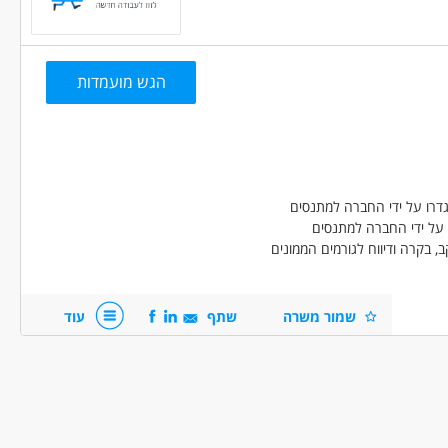
ויות.
 לצד יחסי אנוש מצוינים.
הגש מועמדות
 עם שעות נוספות
עבודה מיידית
משרה מלאה
גדרו על ידי החברה למתנסים
על ידי החברה למתנסים
 בקרה ודיווח לגורמים הממונים
 כולל מעקב, דיווח ובקרה חשבונאית
ון את מימושה וניצולה
שמור משרה
שתף
עוד
גף והפרויקטים עליהם ממונה
לפחות 5 שנות ניסיון בתחום הנהלת חשבונות/ תקציב/ כספים או לפחות 3 שנות ניסיון