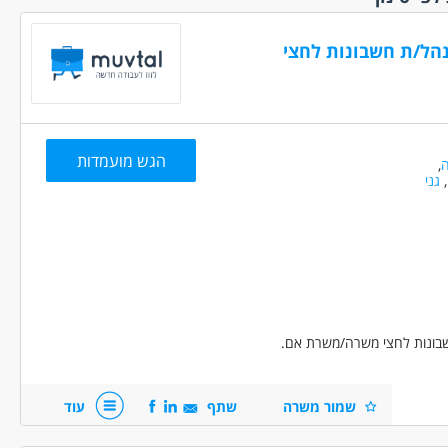
י.ת
(15)
נצרת והסביבה
(1)
ללא הכשרה
עכו נהריה והסביבה
הל/ת חשבונות לחצי
(8)
לא ניסיון
(23)
עפולה והסביבה
(5)
 מהבית
(18)
פתח תקווה והסביבה
מיידית
(163)
(85)
 ממשלתית
(4)
צפת והסביבה
(3)
הגש מועמדות
ה
,
עם נסיעות
ראשון לציון רחובות
,
גני
(2
והסביבה
(46)
עם רכב צמוד
רמלה לוד מודיעין
והסביבה
(29)
עם שעות
תל אביב והמרכז
ת
(8)
(136)
שן
(1)
שבונות לחצי משרה/משרת אם.
זמנית
(1)
חלקית
(104)
מלאה
(208)
שמור משרה
שתף
עוד
לפי שעות