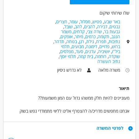
שלו שירותי שיקום
באר שבע
,
פטיש
,
מסלול
,
עומר
,
חצרים
,
נבטים
,
דבירה
,
להבים
,
להב
,
שובל
,
גבעות בר
,
שדה צבי
,
קלחים
,
משמר
הנגב
,
תקומה
,
כרמים
,
מיתר
,
אופקים
,
נתיבות
,
תפרח
,
גילת
,
רנן
,
בטחה
,
תדהר
,
ברוש
,
פדויים
,
דימונה
,
מבועים
,
תלמי
ביל"ו
,
יושיביה
,
עדנים
,
סעד
,
מפלסים
,
שוקדה
,
רוחמה
,
בית קמה
,
תלמי יוסף
,
נתיב העשרה
משרה מלאה
לא נדרש ניסיון
תיאור
מעוניינים להיות חלק ממשהו גדול עם המון משמעות??
אנחנו מחפשים מדריכ/ה להצטרף אלינו לליווי מתמודדי נפש בשוק
העבודה באזור באר שבע על מנת לסייע להם להשתלב בעבודה ולקבל
הזדמנות שווה בתעסוקה!
דרישות
לפרטי המשרה
מה בתפקיד?