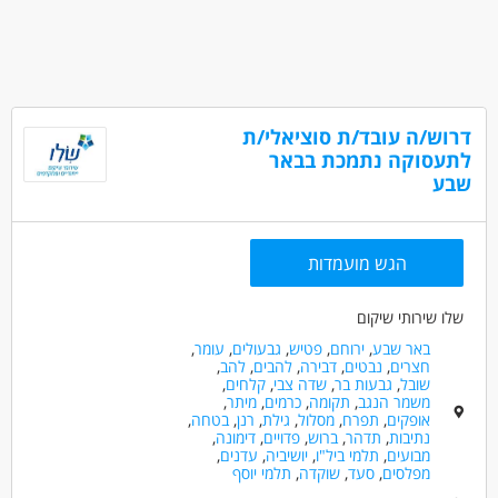
דרוש/ה עובד/ת סוציאלי/ת
לתעסוקה נתמכת בבאר
שבע
הגש מועמדות
שלו שירותי שיקום
באר שבע
,
ירוחם
,
פטיש
,
גבעולים
,
עומר
,
חצרים
,
נבטים
,
דבירה
,
להבים
,
להב
,
שובל
,
גבעות בר
,
שדה צבי
,
קלחים
,
משמר הנגב
,
תקומה
,
כרמים
,
מיתר
,
אופקים
,
תפרח
,
מסלול
,
גילת
,
רנן
,
בטחה
,
נתיבות
,
תדהר
,
ברוש
,
פדויים
,
דימונה
,
מבועים
,
תלמי ביל"ו
,
יושיביה
,
עדנים
,
מפלסים
,
סעד
,
שוקדה
,
תלמי יוסף