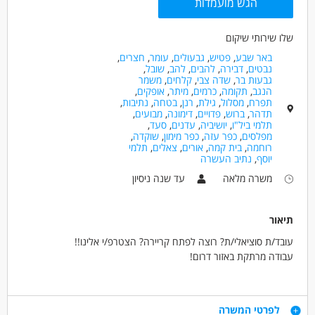
הגש מועמדות
שלו שירותי שיקום
באר שבע
,
פטיש
,
גבעולים
,
עומר
,
חצרים
,
נבטים
,
דבירה
,
להבים
,
להב
,
שובל
,
גבעות בר
,
שדה צבי
,
קלחים
,
משמר
הנגב
,
תקומה
,
כרמים
,
מיתר
,
אופקים
,
תפרח
,
מסלול
,
גילת
,
רנן
,
בטחה
,
נתיבות
,
תדהר
,
ברוש
,
פדויים
,
דימונה
,
מבועים
,
תלמי ביל"ו
,
יושיביה
,
עדנים
,
סעד
,
מפלסים
,
כפר עזה
,
כפר מימון
,
שוקדה
,
רוחמה
,
בית קמה
,
אורים
,
צאלים
,
תלמי
יוסף
,
נתיב העשרה
משרה מלאה
עד שנה ניסיון
תיאור
עובד/ת סוציאלי/ת? רוצה לפתח קריירה? הצטרפ/י אלינו!!
עבודה מרתקת באזור דרום!
התפקיד כולל:
ליווי אישי של האנשים החיים בקהילה ומתמודדים עם אתגרים נפשיים,
דרישות
לפרטי המשרה