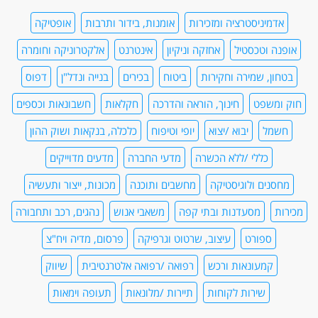
אדמיניסטרציה ומזכירות
אומנות, בידור ותרבות
אופטיקה
אופנה וטכסטיל
אחזקה וניקיון
אינטרנט
אלקטרוניקה וחומרה
בטחון, שמירה וחקירות
ביטוח
בכירים
בנייה ונדל"ן
דפוס
חוק ומשפט
חינוך, הוראה והדרכה
חקלאות
חשבונאות וכספים
חשמל
יבוא /יצוא
יופי וטיפוח
כלכלה, בנקאות ושוק ההון
כללי /ללא הכשרה
מדעי החברה
מדעים מדוייקים
מחסנים ולוגיסטיקה
מחשבים ותוכנה
מכונות, ייצור ותעשיה
מכירות
מסעדנות ובתי קפה
משאבי אנוש
נהגים, רכב ותחבורה
ספורט
עיצוב, שרטוט וגרפיקה
פרסום, מדיה ויח"צ
קמעונאות ורכש
רפואה /רפואה אלטרנטיבית
שיווק
שירות לקוחות
תיירות /מלונאות
תעופה וימאות