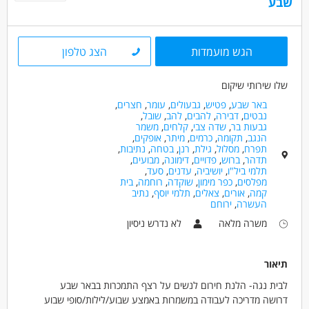
שבע
הגש מועמדות
הצג טלפון
שלו שירותי שיקום
באר שבע
,
פטיש
,
גבעולים
,
עומר
,
חצרים
,
נבטים
,
דבירה
,
להבים
,
להב
,
שובל
,
גבעות בר
,
שדה צבי
,
קלחים
,
משמר
הנגב
,
תקומה
,
כרמים
,
מיתר
,
אופקים
,
תפרח
,
מסלול
,
גילת
,
רנן
,
בטחה
,
נתיבות
,
תדהר
,
ברוש
,
פדויים
,
דימונה
,
מבועים
,
תלמי ביל"ו
,
יושיביה
,
עדנים
,
סעד
,
מפלסים
,
כפר מימון
,
שוקדה
,
רוחמה
,
בית
קמה
,
אורים
,
צאלים
,
תלמי יוסף
,
נתיב
העשרה
,
ירוחם
משרה מלאה
לא נדרש ניסיון
תיאור
לבית נגה- הלנת חירום לנשים על רצף התמכרות בבאר שבע
דרושה מדריכה לעבודה במשמרות באמצע שבוע/לילות/סופי שבוע