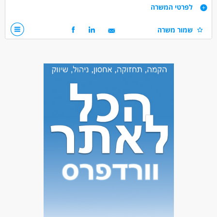
דרישות
לפרטי המשרה
עמידה בלו"ז, מעל גיל 20, אחריות, רצינות, וחשק!
שמור משרה
דרושים בתחום
כללי /ללא הכשרה - עובד/ת כללי
מאפייני משרה
לא נדרש ניסיון
עבודה זמנית
עבודה ללא ניסיון
עבודה ללא הכשרה
בונוס למתמידים
עבודה לפי שעות
סטודנטים
אקדמאים ללא נסיון
המגזר החרדי