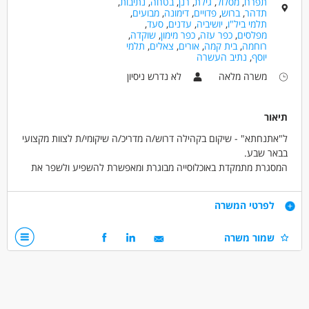
תפרח
,
מסלול
,
גילת
,
רנן
,
בטחה
,
נתיבות
,
תדהר
,
ברוש
,
פדויים
,
דימונה
,
מבועים
,
תלמי ביל"ו
,
יושיביה
,
עדנים
,
סעד
,
מפלסים
,
כפר עזה
,
כפר מימון
,
שוקדה
,
רוחמה
,
בית קמה
,
אורים
,
צאלים
,
תלמי
יוסף
,
נתיב העשרה
משרה מלאה
לא נדרש ניסיון
תיאור
ל"אתנחתא" - שיקום בקהילה דרוש/ה מדריכ/ה שיקומי/ת לצוות מקצועי
בבאר שבע.
המסגרת מתמקדת באוכלוסייה מבוגרת ומאפשרת להשפיע ולשפר את
שגרת חייהם של הדיירים.
דרישות
לפרטי המשרה
איך ייראה היום שלך?
קשר אישי וחם עם הדיירים.
ניידות - חובה (לא חייב עם רכב)
שמור משרה
ליווי בקידום מטרות אישיות דרך פעילויות מגוונות (הליכות, ספורט, סיוע
יכולת הקשבה, הכלה, אחריות ויוזמה
חברתי והפגת בדידות).
פתיחות וגמישות בעבודה עם אוכלוסייה מבוגרת
תמיכה יומיומית באווירה משפחתית.
אין צורך בניסיון – הכשרה ניתנת במקום.
דרושים בתחום
כללי /ללא הכשרה - עובד/ת כללי
מדעי החברה - סטודנטים