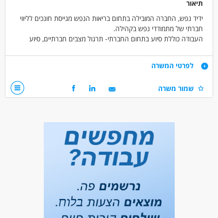
תיאור
ידיד נפש, החברה המובילה בתחום בריאות הנפש מגייסת חונכים לליווי
חברתי של מתמודדי נפש בקהילה.
העבודה כוללת סיוע בתחום החברתי- תרגול מצבים חברתיים, סיוע
במיצוי זכויות ועוד.
למתאימים תינתן- הדרכה מקצועית.
דרישות
לפרטי המשרה
העבודה במשרה חלקית.
יכולת עבודה עצמאית
שמור משרה
אהבת אדם ורצון לעזור.
אחריות, יחסי אנוש מצוינים.
לא נדרש ניסיון קודם.
דרושים בתחום
חינוך, הוראה והדרכה - חונכות
חינוך, הוראה והדרכה - מדריך/ה
מאפייני משרה
לא נדרש ניסיון
עבודה בשעות גמישות
עבודה מיידית
משרה חלקית
עבודה לפי שעות
סטודנטים