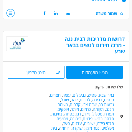
תנאים:
אפשרות למשרה מלאה/חלקית
עבודה במשמרות- אחה"צ/לילות/שבתות
שמור משרה
אופציות קידום ופיתוח בחברה
סבלנות וחיבה לילדים ונוער
סבסוד לימודים
המלצה לתואר שני ועוד!
לא נדרש ניסיון קודם!
דרושות מדריכות לבית נגה
דרושים בתחום
- מרכז חירום לנשים בבאר
כללי /ללא הכשרה - עובד/ת כללי
מדעי החברה - סטודנטים
שבע
חינוך, הוראה והדרכה - מדריך/ה
מאפייני משרה
הגש מועמדות
הצג טלפון
לא נדרש ניסיון
עבודה ללא ניסיון
עבודה מיידית
שלו שירותי שיקום
משרה מלאה
משרה חלקית
סטודנטים
באר שבע
,
פטיש
,
גבעולים
,
עומר
,
חצרים
,
אקדמאים ללא נסיון
בני 40 פלוס
חיילים משוחררים
נבטים
,
דבירה
,
להבים
,
להב
,
שובל
,
גבעות בר
,
שדה צבי
,
קלחים
,
משמר
הנגב
,
תקומה
,
כרמים
,
מיתר
,
אופקים
,
תפרח
,
מסלול
,
גילת
,
רנן
,
בטחה
,
נתיבות
,
תדהר
,
ברוש
,
פדויים
,
דימונה
,
מבועים
,
תלמי ביל"ו
,
יושיביה
,
עדנים
,
סעד
,
מפלסים
,
כפר מימון
,
שוקדה
,
רוחמה
,
בית