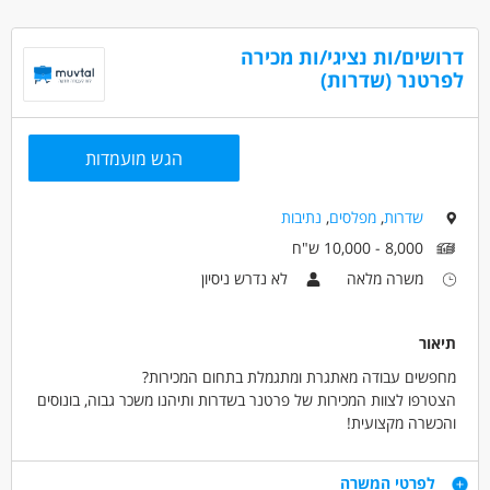
תנאים:
ואחריות!
מענק חתימה של 2,000 ש"ח!!
דרושים/ות נציגי/ות מכירה
אופציות פיתוח וקידום
דרושים בתחום
לפרטנר (שדרות)
סבסוד לימודים לתואר טיפולי
רפואה /רפואה אלטרנטיבית - בריאות הנפש
הכשרות מקצועיות מהמובילים בתחום השיקום
מדעי החברה - עבודה סוציאלית ורווחה
המלצה לתואר שני ועוד!
רפואה /רפואה אלטרנטיבית - ריפוי בעיסוק
הגש מועמדות
מאפייני משרה
שדרות
,
מפלסים
,
נתיבות
עד שנה ניסיון
משרה מלאה
משרה חלקית
8,000 - 10,000 ש"ח
משרה מלאה
לא נדרש ניסיון
תיאור
מחפשים עבודה מאתגרת ומתגמלת בתחום המכירות?
הצטרפו לצוות המכירות של פרטנר בשדרות ותיהנו משכר גבוה, בונוסים
והכשרה מקצועית!
מהות התפקיד:
דרישות
לפרטי המשרה