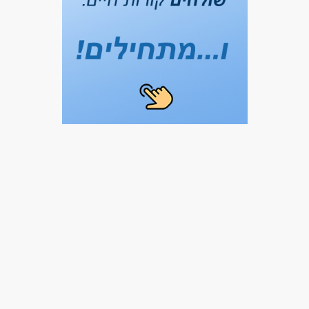
המגזר החרדי
בני 50 פלוס
בני 40 פלוס