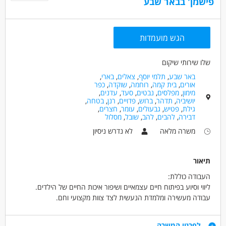
פישמן' בבאר שבע
הגש מועמדות
שלו שירותי שיקום
באר שבע
,
תלמי יוסף
,
צאלים
,
בארי
,
אורים
,
בית קמה
,
רוחמה
,
שוקדה
,
כפר
מימון
,
מפלסים
,
נבטים
,
סעד
,
עדנים
,
יושיביה
,
תדהר
,
ברוש
,
פדויים
,
רנן
,
בטחה
,
גילת
,
פטיש
,
גבעולים
,
עומר
,
חצרים
,
דבירה
,
להבים
,
להב
,
שובל
,
מסלול
משרה מלאה
לא נדרש ניסיון
תיאור
העבודה כוללת:
ליווי וסיוע בפיתוח חיים עצמאיים ושיפור איכות החיים של הילדים.
עבודה מעשירה ומלמדת הנעשית לצד צוות מקצועי וחם.
הדרכות קבועות ניתנות על ידי אנשי מקצוע.
דרישות
לפרטי המשרה