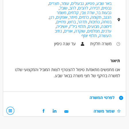
באר שבע
,
פטיש
,
גבעולים
,
עומר
,
חצרים
,
נבטים
,
דבירה
,
להבים
,
להב
,
שובל
,
גבעות בר
,
שדה צבי
,
קלחים
,
משמר
הנגב
,
תקומה
,
כרמים
,
מיתר
,
אופקים
,
רנן
,
בטחה
,
נתיבות
,
תדהר
,
ברוש
,
פדויים
,
דימונה
,
מבועים
,
תלמי ביל"ו
,
יושיביה
,
עדנים
,
מפלסים
,
שוקדה
,
אורים
,
נתיב
העשרה
,
תלמי יוסף
משרה חלקית
עד שנה ניסיון
תיאור
אנו מחפשים מתאמ/ת טיפול להצטרף לצוות המוביל והמקצועי שלנו
למשרה בהיקף של חצי משרה בבאר שבע.
התפקיד כולל:
ליווי אישי של האנשים החיים בקהילה ומתמודדים עם אתגרים נפשיים,
דרישות
לפרטי המשרה
הדרכת צוות מדריכים, בניית תוכניות שיקום ועבודה משותפת עם גורמים
שונים בקהילה ועם משפחות הדיירים.
תואר ראשון בעבודה סוציאלית/ תואר ראשון בריפוי ועיסוק/ סטודנטים
שמור משרה
תינתן הדרכה מקצועית קבועה.
בשנה ג' לתואר בעבודה סוציאלית – חובה!
תנאים:
המשרה מתאימה לנשים וגברים כאחד.