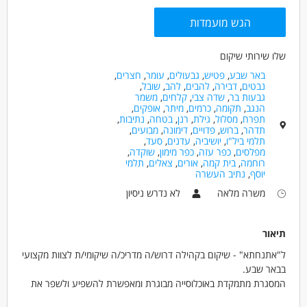
מאפייני משרה
הגש מועמדות
לא נדרש ניסיון
עבודה מיידית
משרה מלאה
משרה חלקית
סטודנטים
אקדמאים ללא נסיון
שלו שירותי שיקום
בני 40 פלוס
חיילים משוחררים
באר שבע
,
פטיש
,
גבעולים
,
עומר
,
חצרים
,
נבטים
,
דבירה
,
להבים
,
להב
,
שובל
,
גבעות בר
,
שדה צבי
,
קלחים
,
משמר
הנגב
,
תקומה
,
כרמים
,
מיתר
,
אופקים
,
תפרח
,
מסלול
,
גילת
,
רנן
,
בטחה
,
נתיבות
,
תדהר
,
ברוש
,
פדויים
,
דימונה
,
מבועים
,
תלמי ביל"ו
,
יושיביה
,
עדנים
,
סעד
,
מפלסים
,
כפר עזה
,
כפר מימון
,
שוקדה
,
רוחמה
,
בית קמה
,
אורים
,
צאלים
,
תלמי
יוסף
,
נתיב העשרה
משרה מלאה
לא נדרש ניסיון
תיאור
ל"אתנחתא" - שיקום בקהילה דרוש/ה מדריכ/ה שיקומי/ת לצוות מקצועי
בבאר שבע.
המסגרת מתמקדת באוכלוסייה מבוגרת ומאפשרת להשפיע ולשפר את
שגרת חייהם של הדיירים.