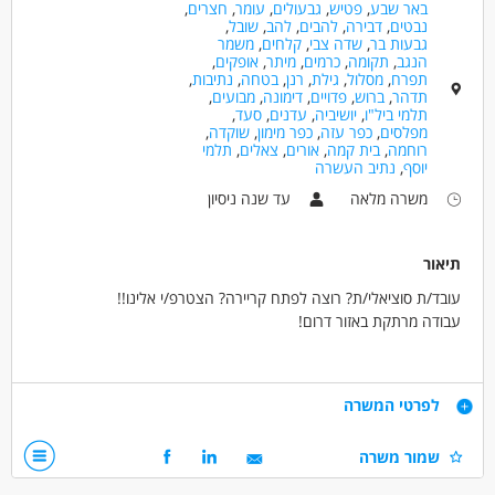
באר שבע
,
פטיש
,
גבעולים
,
עומר
,
חצרים
,
נבטים
,
דבירה
,
להבים
,
להב
,
שובל
,
גבעות בר
,
שדה צבי
,
קלחים
,
משמר
הנגב
,
תקומה
,
כרמים
,
מיתר
,
אופקים
,
תפרח
,
מסלול
,
גילת
,
רנן
,
בטחה
,
נתיבות
,
תדהר
,
ברוש
,
פדויים
,
דימונה
,
מבועים
,
תלמי ביל"ו
,
יושיביה
,
עדנים
,
סעד
,
מפלסים
,
כפר עזה
,
כפר מימון
,
שוקדה
,
רוחמה
,
בית קמה
,
אורים
,
צאלים
,
תלמי
יוסף
,
נתיב העשרה
משרה מלאה
עד שנה ניסיון
תיאור
עובד/ת סוציאלי/ת? רוצה לפתח קריירה? הצטרפ/י אלינו!!
עבודה מרתקת באזור דרום!
התפקיד כולל:
ליווי אישי של האנשים החיים בקהילה ומתמודדים עם אתגרים נפשיים,
דרישות
לפרטי המשרה
הדרכת צוות מדריכים, בניית תוכניות שיקום ועבודה משותפת עם גורמים
שונים בקהילה ועם משפחות הדיירים.
תואר ראשון או שני בעבודה סוציאלית/ סטודנטים שנה ג' לעבודה
שמור משרה
תינתן הדרכה מקצועית קבועה.
סוציאלית - חובה
יכולות בינאישיות גבוהות, אהבת אדם, אכפתיות, מוסר עבודה