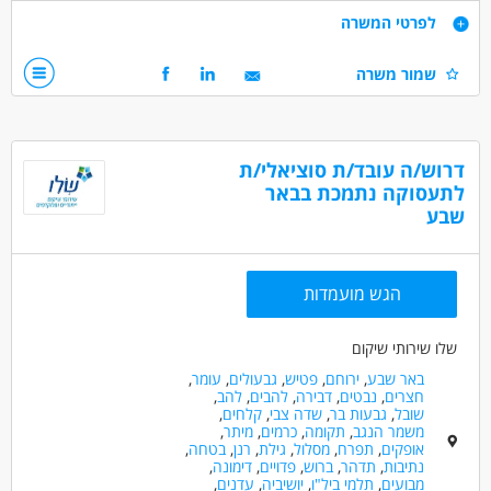
דרישות
לפרטי המשרה
איך ייראה היום שלך?
קשר אישי וחם עם הדיירים.
ניידות - חובה (לא חייב עם רכב)
שמור משרה
ליווי בקידום מטרות אישיות דרך פעילויות מגוונות (הליכות, ספורט, סיוע
יכולת הקשבה, הכלה, אחריות ויוזמה
חברתי והפגת בדידות).
פתיחות וגמישות בעבודה עם אוכלוסייה מבוגרת
תמיכה יומיומית באווירה משפחתית.
אין צורך בניסיון – הכשרה ניתנת במקום.
דרושים בתחום
דרוש/ה עובד/ת סוציאלי/ת
כללי /ללא הכשרה - עובד/ת כללי
מדעי החברה - סטודנטים
לתעסוקה נתמכת בבאר
תנאים:
שבע
חינוך, הוראה והדרכה - מדריך/ה
משמרות גמישות בשעות היום
סבסוד לימודים לתואר טיפולי
אפשרויות קידום
מאפייני משרה
הגש מועמדות
לא נדרש ניסיון
עבודה מיידית
משרה מלאה
משרה חלקית
סטודנטים
אקדמאים ללא נסיון
שלו שירותי שיקום
בני 40 פלוס
חיילים משוחררים
באר שבע
,
ירוחם
,
פטיש
,
גבעולים
,
עומר
,
חצרים
,
נבטים
,
דבירה
,
להבים
,
להב
,
שובל
,
גבעות בר
,
שדה צבי
,
קלחים
,
משמר הנגב
,
תקומה
,
כרמים
,
מיתר
,
אופקים
,
תפרח
,
מסלול
,
גילת
,
רנן
,
בטחה
,
נתיבות
,
תדהר
,
ברוש
,
פדויים
,
דימונה
,
מבועים
,
תלמי ביל"ו
,
יושיביה
,
עדנים
,