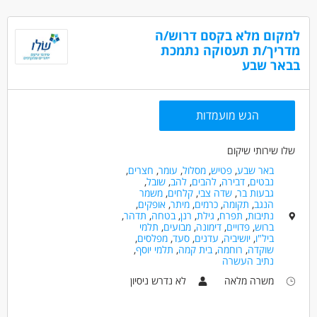
למקום מלא בקסם דרוש/ה
מדריך/ת תעסוקה נתמכת
בבאר שבע
הגש מועמדות
שלו שירותי שיקום
באר שבע
,
פטיש
,
מסלול
,
עומר
,
חצרים
,
נבטים
,
דבירה
,
להבים
,
להב
,
שובל
,
גבעות בר
,
שדה צבי
,
קלחים
,
משמר
הנגב
,
תקומה
,
כרמים
,
מיתר
,
אופקים
,
נתיבות
,
תפרח
,
גילת
,
רנן
,
בטחה
,
תדהר
,
ברוש
,
פדויים
,
דימונה
,
מבועים
,
תלמי
ביל"ו
,
יושיביה
,
עדנים
,
סעד
,
מפלסים
,
שוקדה
,
רוחמה
,
בית קמה
,
תלמי יוסף
,
נתיב העשרה
משרה מלאה
לא נדרש ניסיון