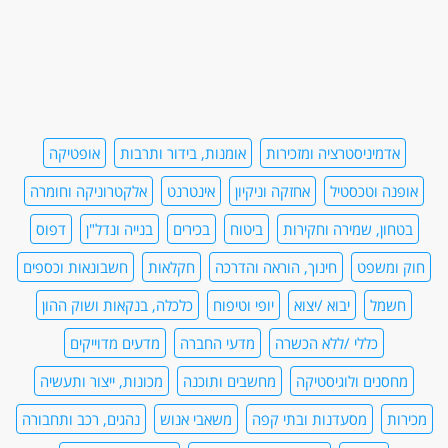
אדמיניסטרציה ומזכירות
אומנות, בידור ותרבות
אופטיקה
אופנה וטכסטיל
אחזקה וניקיון
אינטרנט
אלקטרוניקה וחומרה
בטחון, שמירה וחקירות
ביטוח
בכירים
בנייה ונדל"ן
דפוס
חוק ומשפט
חינוך, הוראה והדרכה
חקלאות
חשבונאות וכספים
חשמל
יבוא /יצוא
יופי וטיפוח
כלכלה, בנקאות ושוק ההון
כללי /ללא הכשרה
מדעי החברה
מדעים מדוייקים
מחסנים ולוגיסטיקה
מחשבים ותוכנה
מכונות, ייצור ותעשיה
מכירות
מסעדנות ובתי קפה
משאבי אנוש
נהגים, רכב ותחבורה