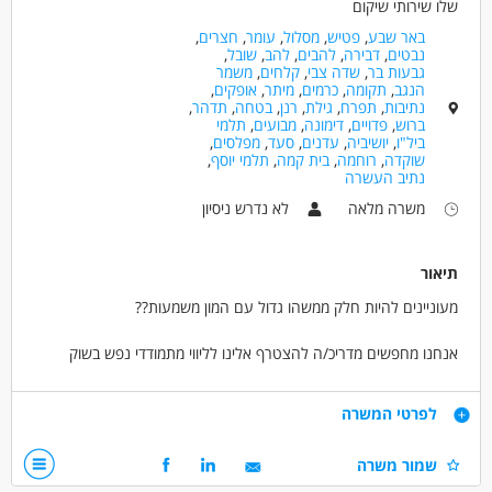
שלו שירותי שיקום
באר שבע
,
פטיש
,
מסלול
,
עומר
,
חצרים
,
נבטים
,
דבירה
,
להבים
,
להב
,
שובל
,
גבעות בר
,
שדה צבי
,
קלחים
,
משמר
הנגב
,
תקומה
,
כרמים
,
מיתר
,
אופקים
,
נתיבות
,
תפרח
,
גילת
,
רנן
,
בטחה
,
תדהר
,
ברוש
,
פדויים
,
דימונה
,
מבועים
,
תלמי
ביל"ו
,
יושיביה
,
עדנים
,
סעד
,
מפלסים
,
שוקדה
,
רוחמה
,
בית קמה
,
תלמי יוסף
,
נתיב העשרה
משרה מלאה
לא נדרש ניסיון
תיאור
מעוניינים להיות חלק ממשהו גדול עם המון משמעות??
אנחנו מחפשים מדריכ/ה להצטרף אלינו לליווי מתמודדי נפש בשוק
העבודה באזור באר שבע על מנת לסייע להם להשתלב בעבודה ולקבל
הזדמנות שווה בתעסוקה!
דרישות
לפרטי המשרה
מה בתפקיד?
נכונות ליצירת שינוי חברתי
שמור משרה
ליווי וסיוע למתמודדים בפיתוח מיומנויות אישיות, אחריות על פרויקטים,
אמפתיה ואסרטיביות
העברת פעילויות אחה"צ, השתתפות בירידים, עבודה דינאמית, קשר עם