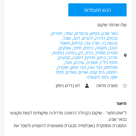
מאפייני משרה
הגש מועמדות
לא נדרש ניסיון
עבודה מיידית
משרה מלאה
משרה חלקית
סטודנטים
אקדמאים ללא נסיון
שלו שירותי שיקום
בני 40 פלוס
חיילים משוחררים
באר שבע
,
פטיש
,
גבעולים
,
עומר
,
חצרים
,
נבטים
,
דבירה
,
להבים
,
להב
,
שובל
,
גבעות בר
,
שדה צבי
,
קלחים
,
משמר
הנגב
,
תקומה
,
כרמים
,
מיתר
,
אופקים
,
תפרח
,
מסלול
,
גילת
,
רנן
,
בטחה
,
נתיבות
,
תדהר
,
ברוש
,
פדויים
,
דימונה
,
מבועים
,
תלמי ביל"ו
,
יושיביה
,
עדנים
,
סעד
,
מפלסים
,
כפר עזה
,
כפר מימון
,
שוקדה
,
רוחמה
,
בית קמה
,
אורים
,
צאלים
,
תלמי
יוסף
,
נתיב העשרה
משרה מלאה
לא נדרש ניסיון
תיאור
ל"אתנחתא" - שיקום בקהילה דרוש/ה מדריכ/ה שיקומי/ת לצוות מקצועי
בבאר שבע.
המסגרת מתמקדת באוכלוסייה מבוגרת ומאפשרת להשפיע ולשפר את
שגרת חייהם של הדיירים.