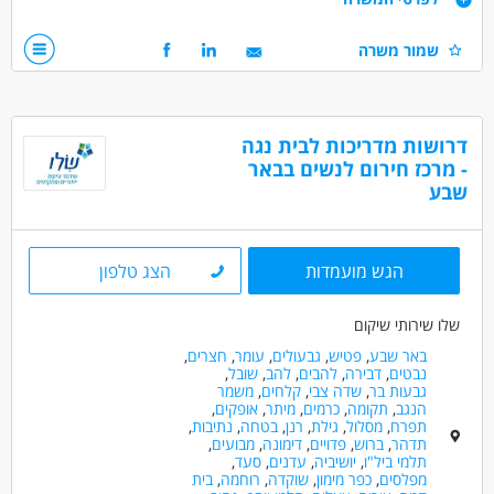
תנאים:
אפשרות למשרה מלאה/חלקית
עבודה במשמרות- אחה"צ/לילות/שבתות
שמור משרה
אופציות קידום ופיתוח בחברה
סבלנות וחיבה לילדים ונוער
סבסוד לימודים
המלצה לתואר שני ועוד!
לא נדרש ניסיון קודם!
דרושות מדריכות לבית נגה
דרושים בתחום
- מרכז חירום לנשים בבאר
כללי /ללא הכשרה - עובד/ת כללי
מדעי החברה - סטודנטים
שבע
חינוך, הוראה והדרכה - מדריך/ה
מאפייני משרה
הגש מועמדות
הצג טלפון
לא נדרש ניסיון
עבודה ללא ניסיון
עבודה מיידית
שלו שירותי שיקום
משרה מלאה
משרה חלקית
סטודנטים
באר שבע
,
פטיש
,
גבעולים
,
עומר
,
חצרים
,
אקדמאים ללא נסיון
בני 40 פלוס
חיילים משוחררים
נבטים
,
דבירה
,
להבים
,
להב
,
שובל
,
גבעות בר
,
שדה צבי
,
קלחים
,
משמר
הנגב
,
תקומה
,
כרמים
,
מיתר
,
אופקים
,
תפרח
,
מסלול
,
גילת
,
רנן
,
בטחה
,
נתיבות
,
תדהר
,
ברוש
,
פדויים
,
דימונה
,
מבועים
,
תלמי ביל"ו
,
יושיביה
,
עדנים
,
סעד
,
מפלסים
,
כפר מימון
,
שוקדה
,
רוחמה
,
בית