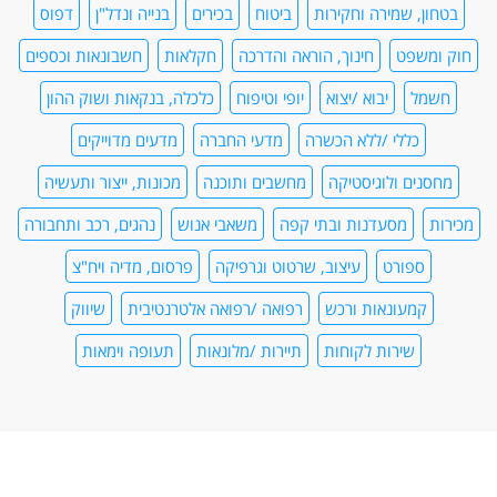
בטחון, שמירה וחקירות
ביטוח
בכירים
בנייה ונדל"ן
דפוס
חוק ומשפט
חינוך, הוראה והדרכה
חקלאות
חשבונאות וכספים
חשמל
יבוא /יצוא
יופי וטיפוח
כלכלה, בנקאות ושוק ההון
כללי /ללא הכשרה
מדעי החברה
מדעים מדוייקים
מחסנים ולוגיסטיקה
מחשבים ותוכנה
מכונות, ייצור ותעשיה
מכירות
מסעדנות ובתי קפה
משאבי אנוש
נהגים, רכב ותחבורה
ספורט
עיצוב, שרטוט וגרפיקה
פרסום, מדיה ויח"צ
קמעונאות ורכש
רפואה /רפואה אלטרנטיבית
שיווק
שירות לקוחות
תיירות /מלונאות
תעופה וימאות