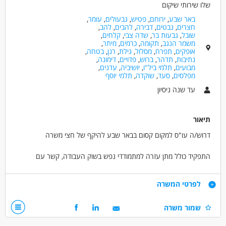
שלו שירותי שיקום
באר שבע
,
ירוחם
,
פטיש
,
גבעולים
,
עומר
,
חצרים
,
נבטים
,
דבירה
,
להבים
,
להב
,
שובל
,
גבעות בר
,
שדה צבי
,
קלחים
,
משמר הנגב
,
תקומה
,
כרמים
,
מיתר
,
אופקים
,
תפרח
,
מסלול
,
גילת
,
רנן
,
בטחה
,
נתיבות
,
תדהר
,
ברוש
,
פדויים
,
דימונה
,
מבועים
,
תלמי ביל"ו
,
יושיביה
,
עדנים
,
מפלסים
,
סעד
,
שוקדה
,
תלמי יוסף
עד שנה ניסיון
תיאור
דרוש/ה עו"ס למקום קסום בבאר שבע להיקף של חצי משרה
התפקיד כולל מתן עזרה למתמודדי נפש בשוק העבודה, קשר עם
מעסיקים, ליווי לראיונות עבודה, מיקוד תעסוקתי, פיתוח קריירה, ליווי מקיף
בשוק התעסוקה, הדרכת צוות מדריכים ועוד.
דרישות
לפרטי המשרה
תינתן הדרכה מקצועית קבועה.
תואר ראשון בעבודה סוציאלית- חובה
שמור משרה
למתאימים.ות:
ניסיון בתחום בריאות הנפש לפחות שנה- יתרון
מענק של 2,000 ש"ח!!
ניידות ברכב- חובה