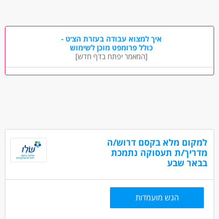
אופציות פיתוח וקידום
סבסוד לימודים לתואר טיפולי
דרושים בתחום
המלצה לתואר שני ועוד!
מדעי החברה - עבודה סוציאלית ורווחה
איך למצוא עבודה בעזרת הצ׳ט -
כולל פרומפט מוכן לשימוש
מאפייני משרה
[המאמר יפתח בדף חדש]
עד שנה ניסיון
סטודנטים
אקדמאים ללא נסיון
בני 40 פלוס
למקום מלא בקסם דרוש/ה
מדריך/ת תעסוקה נתמכת
בבאר שבע
הגש מועמדות