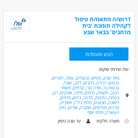
מעסיקים ופיתוח פרויקטים חדשים ועוד
דרושים בתחום
תינתן הכשרה מקצועית קבועה!
כללי /ללא הכשרה - עובד/ת כללי
דרוש/ה מתאמ/ת טיפול
לקהילה תומכת 'בית
חינוך, הוראה והדרכה - מדריך/ה
למתאימים.ות:
מרחבים' בבאר שבע
75% משרה- שעות גמישות
אפשרויות פיתוח וקידום
מאפייני משרה
סבסוד לימודים לתואר טיפולי
לא נדרש ניסיון
עבודה מיידית
משרה מלאה
המלצה לתואר שני ועוד!
הגש מועמדות
משרה חלקית
סטודנטים
אקדמאים ללא נסיון
בני 40 פלוס
חיילים משוחררים
שלו שירותי שיקום
באר שבע
,
פטיש
,
גבעולים
,
עומר
,
חצרים
,
נבטים
,
דבירה
,
להבים
,
להב
,
שובל
,
גבעות בר
,
שדה צבי
,
קלחים
,
משמר
הנגב
,
תקומה
,
כרמים
,
מיתר
,
אופקים
,
רנן
,
בטחה
,
נתיבות
,
תדהר
,
ברוש
,
פדויים
,
דימונה
,
מבועים
,
תלמי ביל"ו
,
יושיביה
,
עדנים
,
מפלסים
,
שוקדה
,
אורים
,
נתיב
העשרה
,
תלמי יוסף
משרה חלקית
עד שנה ניסיון