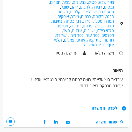
באר שבע
,
פטיש
,
גבעולים
,
עומר
,
חצרים
,
אקדמאים ללא נסיון
נבטים
,
דבירה
,
להבים
,
להב
,
שובל
,
גבעות בר
,
שדה צבי
,
קלחים
,
משמר
הנגב
,
תקומה
,
כרמים
,
מיתר
,
אופקים
,
תפרח
,
מסלול
,
גילת
,
רנן
,
בטחה
,
נתיבות
,
תדהר
,
ברוש
,
פדויים
,
דימונה
,
מבועים
,
תלמי ביל"ו
,
יושיביה
,
עדנים
,
סעד
,
מפלסים
,
כפר עזה
,
כפר מימון
,
שוקדה
,
רוחמה
,
בית קמה
,
אורים
,
צאלים
,
תלמי
יוסף
,
נתיב העשרה
משרה מלאה
עד שנה ניסיון
תיאור
עובד/ת סוציאלי/ת? רוצה לפתח קריירה? הצטרפ/י אלינו!!
עבודה מרתקת באזור דרום!
התפקיד כולל:
ליווי אישי של האנשים החיים בקהילה ומתמודדים עם אתגרים נפשיים,
דרישות
לפרטי המשרה
הדרכת צוות מדריכים, בניית תוכניות שיקום ועבודה משותפת עם גורמים
שונים בקהילה ועם משפחות הדיירים.
תואר ראשון או שני בעבודה סוציאלית/ סטודנטים שנה ג' לעבודה
שמור משרה
תינתן הדרכה מקצועית קבועה.
סוציאלית - חובה
יכולות בינאישיות גבוהות, אהבת אדם, אכפתיות, מוסר עבודה