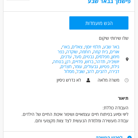
פישמן' בבאר שבע
הגש מועמדות
שלו שירותי שיקום
באר שבע
,
תלמי יוסף
,
צאלים
,
בארי
,
אורים
,
בית קמה
,
רוחמה
,
שוקדה
,
כפר
מימון
,
מפלסים
,
נבטים
,
סעד
,
עדנים
,
יושיביה
,
תדהר
,
ברוש
,
פדויים
,
רנן
,
בטחה
,
גילת
,
פטיש
,
גבעולים
,
עומר
,
חצרים
,
דבירה
,
להבים
,
להב
,
שובל
,
מסלול
משרה מלאה
לא נדרש ניסיון
תיאור
העבודה כוללת:
ליווי וסיוע בפיתוח חיים עצמאיים ושיפור איכות החיים של הילדים.
עבודה מעשירה ומלמדת הנעשית לצד צוות מקצועי וחם.
הדרכות קבועות ניתנות על ידי אנשי מקצוע.
דרישות
לפרטי המשרה