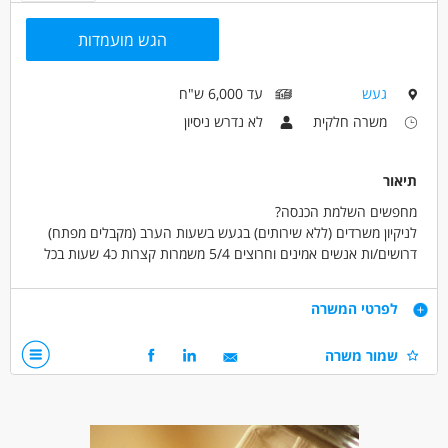
הגש מועמדות
געש
עד 6,000 ש"ח
משרה חלקית
לא נדרש ניסיון
תיאור
מחפשים השלמת הכנסה?
לניקיון משרדים (ללא שירותים) בגעש בשעות הערב (מקבלים מפתח)
דרושים/ות אנשים אמינים וחרוצים 5/4 משמרות קצרות כ4 שעות בכל
פעם .
שכר הוגן ותנאים סוציאליים מלאים כולל קרן השתלמות למתאימים/ות.
דרישות
לפרטי המשרה
אמינות לפני הכל
שמור משרה
*עדיפות לניידים
דרושים בתחום
אחזקה וניקיון - עובד/ת כללי
אחזקה וניקיון - עובדי ניקיון