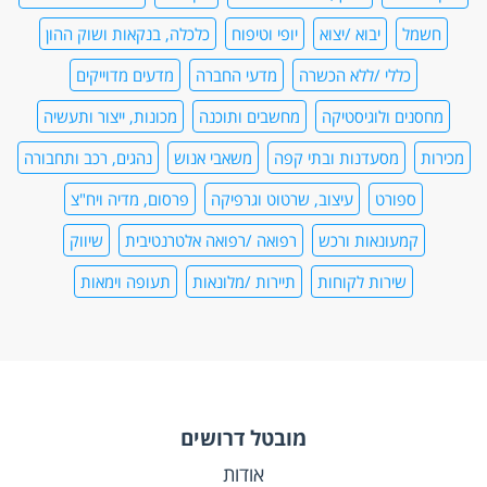
חשמל
יבוא /יצוא
יופי וטיפוח
כלכלה, בנקאות ושוק ההון
כללי /ללא הכשרה
מדעי החברה
מדעים מדוייקים
מחסנים ולוגיסטיקה
מחשבים ותוכנה
מכונות, ייצור ותעשיה
מכירות
מסעדנות ובתי קפה
משאבי אנוש
נהגים, רכב ותחבורה
ספורט
עיצוב, שרטוט וגרפיקה
פרסום, מדיה ויח"צ
קמעונאות ורכש
רפואה /רפואה אלטרנטיבית
שיווק
שירות לקוחות
תיירות /מלונאות
תעופה וימאות
מובטל דרושים
אודות