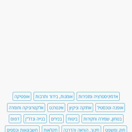
אדמיניסטרציה ומזכירות
אומנות, בידור ותרבות
אופטיקה
אופנה וטכסטיל
אחזקה וניקיון
אינטרנט
אלקטרוניקה וחומרה
בטחון, שמירה וחקירות
ביטוח
בכירים
בנייה ונדל"ן
דפוס
חוק ומשפט
חינוך, הוראה והדרכה
חקלאות
חשבונאות וכספים