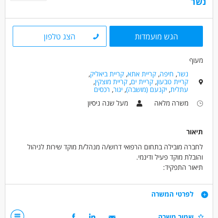
נשר
הגש מועמדות
הצג טלפון
מעוף
נשר
,
חיפה
,
קריית אתא
,
קריית ביאליק
,
קריית טבעון
,
קריית ים
,
קריית מוצקין
,
עתלית
,
יקנעם (מושבה)
,
יגור
,
רכסים
משרה מלאה
מעל שנה ניסיון
תיאור
לחברה מובילה בתחום הרפואי דרוש/ה מנהל/ת מוקד שירות לניהול
והובלת מוקד פעיל ודינמי.
תיאור התפקיד:
# ניהול שוטף של מוקד השירות והצוות
# הובלה מקצועית של נציגים/ות ושמירה על רמת שירות גבוהה
דרישות
לפרטי המשרה
# אחריות על סידורי עבודה, חניכה והדרכה
# טיפול בפניות מורכבות והסלמות
1. ניסיון בניהול או עבודה במוקד שירות – חובה
שמור משרה