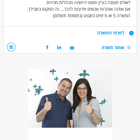
לאולם תצוגה בצ'ק פוסט דרוש/ה מנהל/ת מכירות.
אם את/ה אוהב/ת אנשים ויודע/ת לדבר... זה המקום בשבילך.
המשרה 5 או 6 ימים בשבוע (בתוספת תשלום)
10,000 ש"ח + בונוס הגעה ליעד + עמלת פרויקטים אישית
דרישות
לפרטי המשרה
ידע על מחשב - וורד, מייל ורשתות חברתיות.
שמור משרה
חשבשבת - יתרון משמעותי
אוריינטציה מכירתית - עבודה פרונטלית עם לקוחות, מעצבי פנים
וקבלנים
אהבה למכירות ולאנשים
ניסיון במכירת דלתות- יתרון משמעותי ביותר
* משרה זו פונה לנשים וגברים כאחד.
דרושים בתחום
מכירות - מכירות טלפון
מכירות - מכירות פרונטלי
מכירות - מנהל/ת חנות
מאפייני משרה