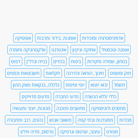
אדמיניסטרציה ומזכירות
אומנות, בידור ותרבות
אופטיקה
אופנה וטכסטיל
אחזקה וניקיון
אינטרנט
אלקטרוניקה וחומרה
בטחון, שמירה וחקירות
ביטוח
בכירים
בנייה ונדל"ן
דפוס
חוק ומשפט
חינוך, הוראה והדרכה
חקלאות
חשבונאות וכספים
חשמל
יבוא /יצוא
יופי וטיפוח
כלכלה, בנקאות ושוק ההון
כללי /ללא הכשרה
מדעי החברה
מדעים מדוייקים
מחסנים ולוגיסטיקה
מחשבים ותוכנה
מכונות, ייצור ותעשיה
מכירות
מסעדנות ובתי קפה
משאבי אנוש
נהגים, רכב ותחבורה
ספורט
עיצוב, שרטוט וגרפיקה
פרסום, מדיה ויח"צ