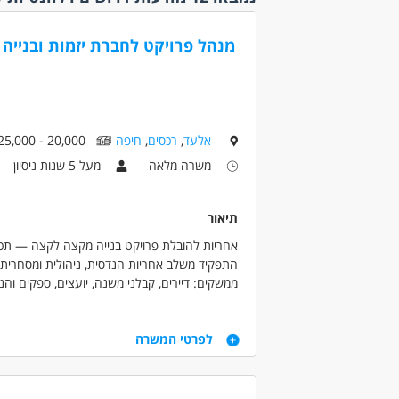
עבודה ל
מסעדנות ובתי קפה
עבודה 
(1)
מנהל פרויקט לחברת יזמות ובנייה 
עבודה 
נהגים, רכב ותחבורה
נוספו
(1)
שירות לקוחות
(2)
היקף
משרה 
אלעד
,
רכסים
,
חיפה
20,000 - 25,000 ש"ח
משרה 
משרה מלאה
מעל 5 שנות ניסיון
משרה 
עבודה 
עבודת
תיאור
אחריות להובלת פרויקט בנייה מקצה לקצה — תכנון, 
קהלי יע
התפקיד משלב אחריות הנדסית, ניהולית ומסחרית, ו
אמהות
ממשקים: דיירים, קבלני משנה, יועצים, ספקים והנ
אקדמאי
(5)
דרישות
בני 40 פלוס
לפרטי המשרה
בני 50 פלוס
ניסיון בניהול לפחות שני פרויקטים מקצה לקצה - 
בעלי מ
לפחות 5 שנות ניסיון - חובה.
ניסיון בביצוע שלד - חובה.