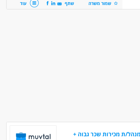
שמור משרה
שתף
עוד
ים ולוגיסטיקה - מחסנאי/ת טכני/ת
אה
משרה חלקית
משרה זמנית
עבודת משמרות
נהל/ת מכירות שכר גבוה +