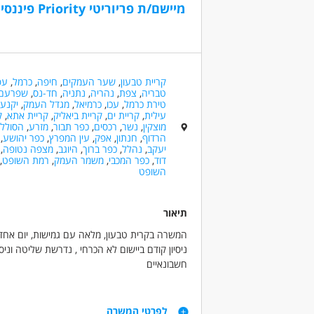
גמלאים
מיישם/ת פריוריטי Priority פיננסי,הכשרה הנה"ח/כספים,ק.טבעון
(1)
דרושים בתחום
דוברי 
המגזר 
בנייה ונדל"ן - מנהל/ת פרוייקטים
המגזר 
חיילים
קריית טבעון
,
שער העמקים
,
חיפה
,
כרמל
,
עפ
מאפייני משרה
טבריה
,
צפת
,
נהריה
,
נתניה
,
חד-נס
,
שפרעם
יוצאי י
מעל 5 שנות ניסיון
משרה מלאה
טירת כרמל
,
עכו
,
כרמיאל
,
מגדל העמק
,
יקנע
(2)
עילית
,
קריית ים
,
קריית ביאליק
,
קריית אתא
,
ק
ללא עב
מוצקין
,
נשר
,
רכסים
,
כפר תבור
,
מזרע
,
הסוללי
הרדוף
,
חנתון
,
אפק
,
עין המפרץ
,
כפר יהושע
,
נוער
(1)
יעקב
,
נהלל
,
כפר ברוך
,
היוגב
,
מצפה נטופה
,
סטודנ
דוד
,
כפר המכבי
,
משמר העמק
,
רמת השופט
,
השופט
שירות 
נסיון
תיאור
לא נדרש
המשרה בקרית טבעון, מלאה עם גמישות, יום אחד 
עד שנה
ניסיון קודם ביישום לא הכרחי , נדרשת שליטה וניס
מעל שנ
חשבונאיים
מעל שנת
מעל 5 שנות ניסיון
דרישות
מגייסת מיישם/ת פריוריטי. החברה מעניקה שירותי
לפרטי המשרה