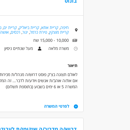
בונוס
חיפה
,
קריית אתא
,
קריית ביאליק
,
קריית ים
,
נ
קריית מוצקין
,
טירת כרמל
,
יגור
,
רכסים
,
אושה
10,000 - 15,000 שח
משרה מלאה
מעל שנתיים ניסיון
תיאור
לאולם תצוגה בצ'ק פוסט דרוש/ה מנהל/ת מכירות.
אם את/ה אוהב/ת אנשים ויודע/ת לדבר... זה המק
המשרה 5 או 6 ימים בשבוע (בתוספת תשלום)
10,000 ש"ח + בונוס הגעה ליעד + עמלת פרויקטים אישית
דרישות
לפרטי המשרה
ידע על מחשב - וורד, מייל ורשתות חברתיות.
חשבשבת - יתרון משמעותי
אוריינטציה מכירתית - עבודה פרונטלית עם לקוחו
דרוש/ה מדריך/ה שיקומי/ת לעבוד