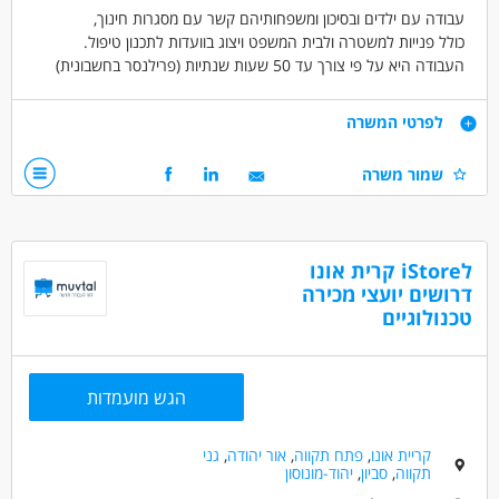
עבודה עם ילדים ובסיכון ומשפחותיהם קשר עם מסגרות חינוך,
כולל פנייות למשטרה ולבית המשפט ויצוג בוועדות לתכנון טיפול.
העבודה היא על פי צורך עד 50 שעות שנתיות (פרילנסר בחשבונית)
דרישות
לפרטי המשרה
עובד סוציאלי
שמור משרה
דרושים בתחום
מדעי החברה - עבודה סוציאלית ורווחה
לiStore קרית אונו
דרושים יועצי מכירה
מאפייני משרה
טכנולוגיים
מעל שנתיים ניסיון
עבודה כפרילאנסר.ית /עצמאי.ת
הגש מועמדות
קריית אונו
,
פתח תקווה
,
אור יהודה
,
גני
תקווה
,
סביון
,
יהוד-מונוסון