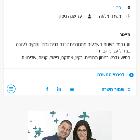
מאפייני משרה
סביון
עבודה בשעות גמישות
עבודה מיידית
משרה חלקית
משרה מלאה
עד שנה ניסיון
עבודת משמרות
תיאור
זוג נחמד בשנות השבעים מתגוררים לבדם בבית גדול וזקוקים לעזרה
בניהול ענייני הבית.
הסיוע נדרש במגוון תחומים: נקיון, אחזקה, בישול, קניות, שליחויות
המשרה מתאימה לזוג נשוי שיתחלקו במשימות.
העבודה בתנאים מעולים ובאווירה נינוחה.
דרישות
לפרטי המשרה
לב טוב, חריצות, ראש גדול, אמינות, נימוסים, וכמובן רמה מקצועית
שמור משרה
מינימלית.
בעל רכב - יתרון.
דרושים בתחום
אחזקה וניקיון - משק בית
אחזקה וניקיון - עובדי ניקיון
אחזקה וניקיון - שיפוצניק/ית /כלבויניק/ית