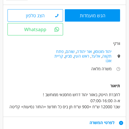
הגש מועמדות
הצג טלפון
Whatsapp
וורקי
יהוד-מונוסון
,
אור יהודה
,
שוהם
,
פתח
תקווה
,
אלעד
,
ראש העין
,
סביון
,
קריית
אונו
משרה מלאה
תיאור
לחברת הייטק באזור יהוד דרוש מחסנאי ממוחשב !
א-ה 07:00-16:00
שכר 12000 ש"ח +900 ש"ח תן ביס כל חודש! +החזר נסיעות+ קליטה
ישירה לחברה מובילה עם תנאים מעולים
העבודה כוללת ניפוק חלקים ,קבלת וקליטה של ציוד,ספירות מלאי ועוד
דרישות
לפרטי המשרה