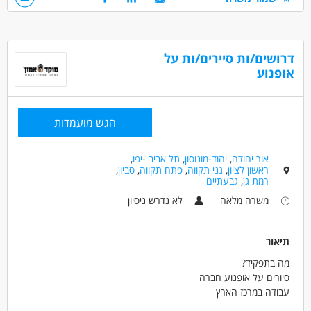
בעל יכולת וידע בהנעת פרויקט
קפדנות , שקדנות , אמינות
דרושים בתחום
דרושים/ות סיירים/ות על
בנייה ונדל"ן - מנהל/ת אתר
בנייה ונדל"ן - מנהל/ת פרוייקטים
אופנוע
בנייה ונדל"ן - מפקח/ת בנייה
מאפייני משרה
הגש מועמדות
עבודה עם רכב צמוד
אור יהודה
,
יהוד-מונוסון
,
תל אביב -יפו
,
ראשון לציון
,
גני תקווה
,
פתח תקווה
,
סביון
,
רמת גן
,
גבעתיים
משרה מלאה
לא נדרש ניסיון
תיאור
מה בתפקיד?
סיורים על אופנוע חברה
עבודה במרכז הארץ
משמרות מגוונות - בוקר / צהריים / לילה כולל סופ״שים