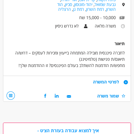
גבעת שמואל
,
יהוד-מונוסון
,
סביון
,
הוד
השרון
,
רמת השרון
,
רמת גן
,
הרצליה
10,000 - 15,000 שח
משרה מלאה
לא נדרש ניסיון
תיאור
לחברה פיננסית מובילה המתמחה בייעוץ ומכירות לעסקים – דרוש/ה
תיאום/ת פגישות (טלמיטינג)
מחפש/ת הזדמנות להשתלב בעולם הפיננסים? זו ההזדמנות שלך!
✅ משרה מלאה בימים א'-ה'
דרישות
לפרטי המשרה
✅ שכר מתגמל, בונוסים גבוהים ותנאים מצוינים
✅ סביבת עבודה צעירה, משפחתית ומקצועית
שמור משרה
✅ הזדמנות אמיתית להתפתח בתחום הייעוץ והמכירות הפיננסיות
🔹 תיאום פגישות עם לקוחות עסקיים פוטנציאליים
✅ והכי חשוב אין אצלנו תקרת שכר!!
🔹 מעקב שוטף אחר לקוחות קיימים ושימור הקשר מולם
🔹 עבודה צמודה עם מחלקת המכירות ואנשי המקצוע בחברה
אם את/ה עם כושר ביטוי גבוה, אנרגיה חיובית ורצון להצליח – מקומך
🔹 ניסיון קודם בשיווק טלפוני / טלמרקטינג – חובה
איתנו!
🔹 תודעת שירות גבוהה, כישורי מכירה ואסרטיביות
🔹 שליטה ביישומי מחשב – חובה
איך למצוא עבודה בעזרת הצ׳ט -