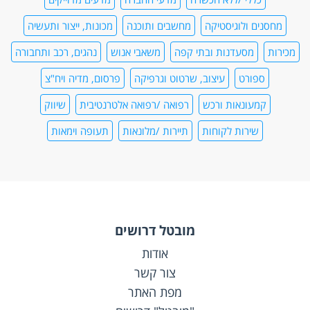
מחסנים ולוגיסטיקה
מחשבים ותוכנה
מכונות, ייצור ותעשיה
מכירות
מסעדנות ובתי קפה
משאבי אנוש
נהגים, רכב ותחבורה
ספורט
עיצוב, שרטוט וגרפיקה
פרסום, מדיה ויח"צ
קמעונאות ורכש
רפואה /רפואה אלטרנטיבית
שיווק
שירות לקוחות
תיירות /מלונאות
תעופה וימאות
מובטל דרושים
אודות
צור קשר
מפת האתר