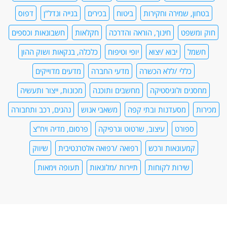
בטחון, שמירה וחקירות
ביטוח
בכירים
בנייה ונדל"ן
דפוס
חוק ומשפט
חינוך, הוראה והדרכה
חקלאות
חשבונאות וכספים
חשמל
יבוא /יצוא
יופי וטיפוח
כלכלה, בנקאות ושוק ההון
כללי /ללא הכשרה
מדעי החברה
מדעים מדוייקים
מחסנים ולוגיסטיקה
מחשבים ותוכנה
מכונות, ייצור ותעשיה
מכירות
מסעדנות ובתי קפה
משאבי אנוש
נהגים, רכב ותחבורה
ספורט
עיצוב, שרטוט וגרפיקה
פרסום, מדיה ויח"צ
קמעונאות ורכש
רפואה /רפואה אלטרנטיבית
שיווק
שירות לקוחות
תיירות /מלונאות
תעופה וימאות