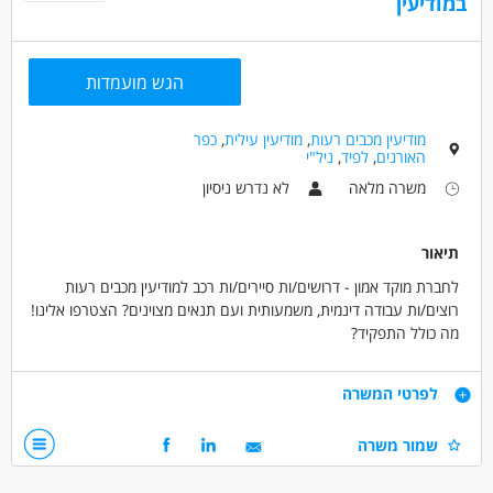
במודיעין
הגש מועמדות
מודיעין מכבים רעות
,
מודיעין עילית
,
כפר
האורנים
,
לפיד
,
ניל"י
משרה מלאה
לא נדרש ניסיון
תיאור
לחברת מוקד אמון - דרושים/ות סיירים/ות רכב למודיעין מכבים רעות
רוצים/ות עבודה דינמית, משמעותית ועם תנאים מצוינים? הצטרפו אלינו!
מה כולל התפקיד?
מענה לקריאות מחדר הבקרה המבצעי
הגעה לבתי לקוחות ומתן מענה בשטח
דרישות
לפרטי המשרה
למה כדאי להצטרף אלינו?
דרישות התפקיד:
שמור משרה
עבודה נוחה במשמרות – כולל סופ״ש
נכונות לעבודה במשמרות 24/7, כולל שבתות וחגים
מתאים לסטודנטים/ות ולחיילים/ות משוחררים/ות
שירות צבאי מלא - חובה רובאי 03 ומעלה