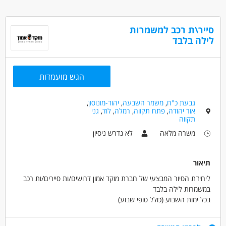
סייר\ת רכב למשמרות
לילה בלבד
הגש מועמדות
גבעת כ"ח
,
משמר השבעה
,
יהוד-מונוסון
,
אור יהודה
,
פתח תקווה
,
רמלה
,
לוד
,
גני
תקווה
משרה מלאה
לא נדרש ניסיון
תיאור
ליחידת הסיור המבצעי של חברת מוקד אמון דרושים/ות סיירים/ות רכב
במשמרות לילה בלבד
בכל ימות השבוע (כולל סופי שבוע)
דרישות