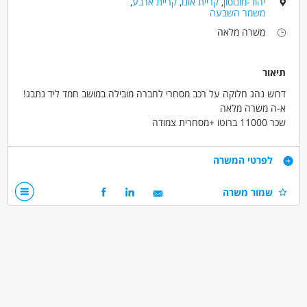
יהוד-מונוסון
,
קריית אונו
,
קריית ארבע
,
משמר השבעה
משרה מלאה
תיאור
דרוש נהג חלוקה על רכב מסחרי לחברה מובילה במושב חמד ליד נתבג!
א-ה משרה מלאה
שכר 11000 ברוטו +מסחרית צמודה
קליטה ישירה לחברה מובילה עם תנאים טובים
רישיון ב' 4 טון או רישיון ג' 12 טון
דרישות
לפרטי המשרה
שמור משרה
ניסיון בחלוקה חובה
דרושים בתחום
נהגים, רכב ותחבורה - נהג/ת חלוקה
מחסנים ולוגיסטיקה - מחסנאות ואחסון
מחסנים ולוגיסטיקה - מלקטים