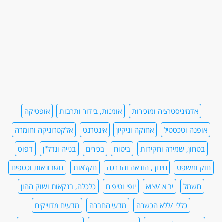
אדמיניסטרציה ומזכירות
אומנות, בידור ותרבות
אופטיקה
אופנה וטכסטיל
אחזקה וניקיון
אינטרנט
אלקטרוניקה וחומרה
בטחון, שמירה וחקירות
ביטוח
בכירים
בנייה ונדל"ן
דפוס
חוק ומשפט
חינוך, הוראה והדרכה
חקלאות
חשבונאות וכספים
חשמל
יבוא /יצוא
יופי וטיפוח
כלכלה, בנקאות ושוק ההון
כללי /ללא הכשרה
מדעי החברה
מדעים מדוייקים