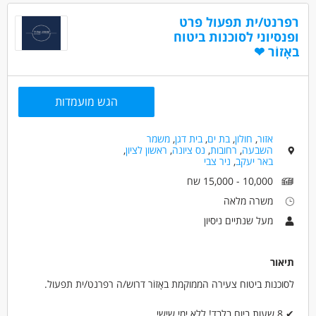
רפרנט/ית תפעול פרט
ופנסיוני לסוכנות ביטוח
באָזוֹר ❤
הגש מועמדות
אזור
,
חולון
,
בת ים
,
בית דגן
,
משמר
השבעה
,
רחובות
,
נס ציונה
,
ראשון לציון
,
באר יעקב
,
ניר צבי
10,000 - 15,000 שח
משרה מלאה
מעל שנתיים ניסיון
תיאור
לסוכנות ביטוח צעירה הממוקמת באָזוֹר דרוש/ה רפרנט/ית תפעול.
✔ 8 שעות ביום בלבד! ללא ימי שישי.