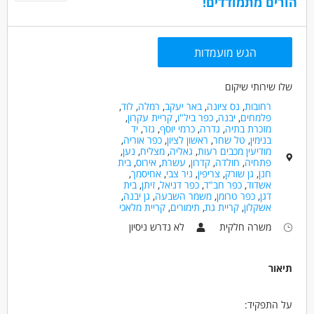
הורים מתמודדים!
הגש מועמדות
שלו שירותי שיקום
רחובות
,
נס ציונה
,
באר יעקב
,
רמלה
,
לוד
,
פלמחים
,
יבנה
,
כפר ביל"ו
,
קריית עקרון
,
מזכרת בתיה
,
גדרה
,
כרמי יוסף
,
גזר
,
יד
בנימין
,
טל שחר
,
ראשון לציון
,
כפר אוריה
,
מודיעין מכבים רעות
,
גאליה
,
מצליח
,
נען
,
פתחיה
,
חולדה
,
קדרון
,
עשרת
,
אירוס
,
בית
חנן
,
גן שורק
,
צריפין
,
ניר צבי
,
אחיסמך
,
אשדוד
,
כפר חב"ד
,
כפר דניאל
,
זיתן
,
בית
דגן
,
כפר טרומן
,
משמר השבעה
,
גן יבנה
,
אשקלון
,
קריית גת
,
תימורים
,
קריית מלאכי
משרה חלקית
לא נדרש ניסיון
תיאור
על התפקיד: