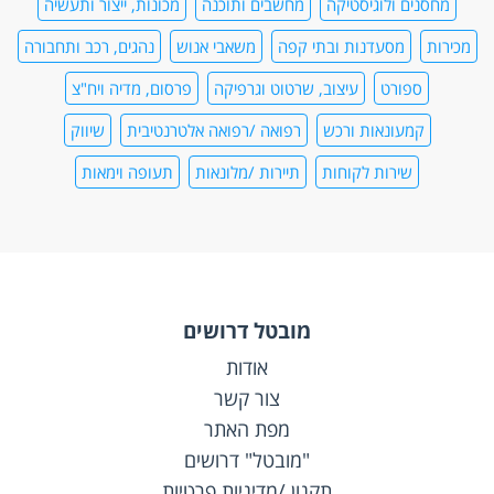
מחסנים ולוגיסטיקה
מחשבים ותוכנה
מכונות, ייצור ותעשיה
מכירות
מסעדנות ובתי קפה
משאבי אנוש
נהגים, רכב ותחבורה
ספורט
עיצוב, שרטוט וגרפיקה
פרסום, מדיה ויח"צ
קמעונאות ורכש
רפואה /רפואה אלטרנטיבית
שיווק
שירות לקוחות
תיירות /מלונאות
תעופה וימאות
מובטל דרושים
אודות
צור קשר
מפת האתר
"מובטל" דרושים
תקנון /מדיניות פרטיות