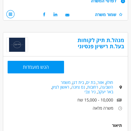
לפרטי המשרה
-שירות צבאי מלא
שמור משרה
- רישיון נהיגה פרטי בתוקף מעל לשנתיים
- נכונות לעבודה במשרה מלאה
- יכולת הגעה באופן עצמאי ליהוד צורך קבלת\החזרת רכב סיור
מנהל.ת תיק לקוחות
שכר גבוה + 150% תוספת לשעות שבת + בונוסים שווים!
בעל.ת רישיון פנסיוני
דרושים בתחום
הגש מועמדות
בטחון, שמירה וחקירות - סיירים
אחזקה וניקיון - מפקח/ת
חולון
,
אזור
,
בת ים
,
בית דגן
,
משמר
מאפייני משרה
השבעה
,
רחובות
,
נס ציונה
,
ראשון לציון
,
לא נדרש ניסיון
עבודה זמנית
עבודה בלילה
באר יעקב
,
ניר צבי
כולל שישי
עבודה בשעות גמישות
עבודה עם רכב צמוד
10,000 - 15,000 שח
מתאים כעבודה שניה
עבודה מיידית
משרה מלאה
משרה מלאה
תיאור