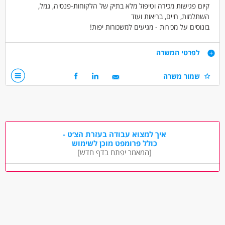
קיום פגישות מכירה וטיפול מלא בתיק של הלקוחות-פנסיה, גמל,
השתלמות, חיים, בריאות ועוד
בונוסים על מכירות - מגיעים למשכורות יפות!
דרישות
לפרטי המשרה
-רשיון פנסיוני-חובה
שמור משרה
-ידע ונסיון בטיפול בכל התיק הפנסיוני, הפיננסי והביטוחי של
הלקוחות
-מתן שירות אישי
-עמידה ביעדים
איך למצוא עבודה בעזרת הצ׳ט -
דרושים בתחום
כולל פרומפט מוכן לשימוש
ביטוח - מכירות ביטוח
ביטוח - משווק פנסיוני
[המאמר יפתח בדף חדש]
ביטוח - סוכן ביטוח
מאפייני משרה
עבודה מיידית
משרה מלאה