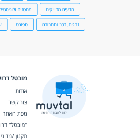
מדעים מדוייקים
מחסנים ולוגיסטיק
נהגים, רכב ותחבורה
ספורט
ע
מובטל דרו
אודות
צור קשר
מפת האתר
"מובטל" דרו
תקנון /מדיני