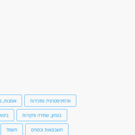
הזדמנות להשתלב בחברה בעלת אופי משפחתי , בא
דרושים בתחום
מחסנים ולוגיסטיקה - מנהל/ת לוגיסטיקה
מאפייני משרה
עבודה מיידית
משרה מלאה
אדמיניסטרציה ומזכירות
אומנות, ב
בטחון, שמירה וחקירות
ביטוח
חשבונאות וכספים
חשמל