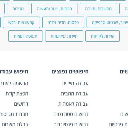
ה
מחשבים ותוכנה
מכונות, ייצור ותעשיה
מכירות
יצוב, שרטוט וגרפיקה
פרסום, מדיה ויח"צ
קמעונאות ורכש
שירות לקוחות
תיירות /מלונאות
תעופה וימאות
שים
חיפושים נפוצים
חיפוש עבודה
עבודה מיידית
הרשמה לאתר
עבודה מהבית
הפצת קו"ח
עבודה לאמהות
דרושים
שים
דרושים סטודנטים
חברות מגייסות
ות פרטיות
דרושים פנסיונרים
קבלת משרות ל