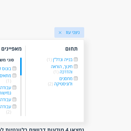
ניצני עוז
תחום
מאפיינים
בנייה ונדל"ן
(1)
סוגי מש
חינוך, הוראה
בונוס 
והדרכה
(1)
מתאים 
מחסנים
(1)
ולוגיסטיקה
(2)
עבודה
גמישו
עבודה 
עבודה 
(2)
היקף
נמצאו 4 מודעות דרושים רלוונטיות לפי סינון