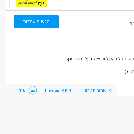
הגש מועמדות
מתאים כעבודה שניה
בונוס למתמידים
עבודה מיידית
טים
בני 50 פלוס
ש מנהל תפעול והפצה ,בעל נסיון בענף
 )
שמור משרה
שתף
עוד
עת שירות מפותחת
בשבת
 .