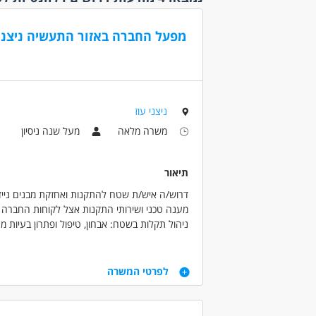
משרה 
משרה 
מפעל החברה באזור התעשיה ניצני
עבודה 
קהלי יע
אמהות
בני 40 פלוס
ניצני עוז
בני 50 פלוס
משרה מלאה
מעל שנה ניסיון
בעלי מ
גמלאים
(1)
תיאור
ללא עב
דרוש/ה איש/ת שטח להתקנות ואחזקת מבנים ניידים ויבילים לחבר
סטודנ
מענה טכני ושירותי התקנות אצל לקוחות החברה לאחר שלב
ניהול תקלות בשטח: אבחון, טיפול ופתרון בעיות מ
נסיון
פשרות.
מעל שנ
מפעל החברה באזור התעשיה ניצני שלום. תחילת ע
דרישות
לפרטי המשרה
אנחנו מחפשים אנשי שטח וטכני בנשמה, כאלו שאו
בעל ידע טכני בבניה קלה, עבודות גבס, אינסטלציה