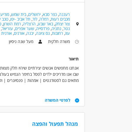
מחסנים ולוגיסטיקה - מתאם רכש / לוגיסטיקה
רעננה
,
כפר סבא
,
ירושלים
,
בית שמש
,
מודיעין
מכבים רעות
,
רמלה
,
לוד
,
תל אביב -יפו
,
כוכב י
מאפייני משרה
צור יצחק
,
באר שבע
,
הרצליה
,
רמת השרון
,
כ
נטר
,
נתניה
,
פרדסייה
,
שער אפרים
,
עזריאל
,
מעל שנה ניסיון
עבודה עם רכב צמוד
ע
עוז
,
רחובות
,
נס ציונה
,
יבנה
,
אורנים
,
אורנית
משרה חלקית
מעל שנה ניסיון
תיאור
אנחנו מחפשים אנשים יצירתיים שיהיו חלק מצוות 
שבו אנו מדריכים ילדים לפסל בחימר הגמיש בעולם
מתאים גם לסטודנטים | אמהות | פנסיונרים | ול
העבודה במשרה חלקית בשעות הצהריים
שכר בסיס גבוה + בונוסים ע"פ מס' משתתפים!!
דרישות
עבודה ברחבי הארץ
לפרטי המשרה
העבודה מתקיימת לאורך כל שנת הלימודים ובפעילו
ים אנרגיות ואהבה לילדים - חובה
הכשרה למתאימים תינתן על ידי המעסיק 🙂
ניסיון בתחום ההדרכה - חובה
אהבה ליצירה ולתחום האמנות - יתרון
מנהל תפעול והפצה