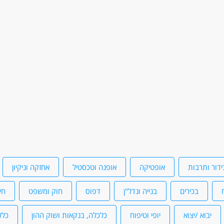
ווירה נעימה שנמצאת במגמת גידול.
ידור ותרבות
אופטיקה
אופנה וטכסטיל
אחזקה וניקיון
בכירים
בנייה ונדל"ן
דפוס
חוק ומשפט
חי
יבוא /יצוא
יופי וטיפוח
כלכלה, בנקאות ושוק ההון
כלל