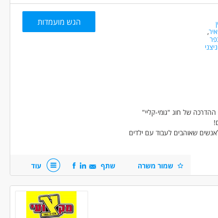
הגש מועמדות
איר
,
פר
ניצני
בודה מיידית
משרה מלאה
ההדרכה של חוג "גומי-קליי"
!
אנשים שאוהבים לעבוד עם ילדים
שמור משרה
שתף
עוד
יות בחודשי הקיץ