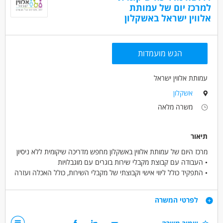
למרכז יום של עמותת
אלווין ישראל באשקלון
הגש מועמדות
עמותת אלווין ישראל
אשקלון
משרה מלאה
תיאור
מרכז היום של עמותת אלווין באשקלון מחפש מדריכה שיקומית ללא ניסיון
• העבודה עם קבוצת מקבלי שירות בוגרים עם מוגבלויות
• התפקיד כולל ליווי אישי וקבוצתי של מקבלי השירות, כולל האכלה ועזרה
בהחלפת מוצרי היגיינה
• משרה מיידית ומלאה, העבודה בימי א'-ה' 07:30-15:30
דרישות
לפרטי המשרה
• שכר: 6,300 ₪ +500 ₪ תוספת תפקיד + תנאים סוציאליים מהיום
הראשון + הטבות של העמותה
נכונות לעבודה לטווח ארוך