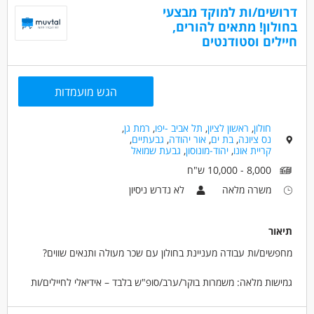
- ניסיון בתחום מוגבלויות - יתרון
דרושים/ות למוקד מבצעי
בחולון! מתאים להורים,
דרושים בתחום
חיילים וסטודנטים
מדעי החברה - עבודה סוציאלית ורווחה
מאפייני משרה
הגש מועמדות
אקדמאים ללא נסיון
בני 50 פלוס
בני 40 פלוס
אמהות
המגזר הדתי
חולון
,
ראשון לציון
,
תל אביב -יפו
,
רמת גן
,
נס ציונה
,
בת ים
,
אור יהודה
,
גבעתיים
,
קריית אונו
,
יהוד-מונוסון
,
גבעת שמואל
8,000 - 10,000 ש"ח
משרה מלאה
לא נדרש ניסיון
תיאור
מחפשים/ות עבודה מעניינת בחולון עם שכר מעולה ותנאים שווים?
גמישות מלאה: משמרות בוקר/ערב/סופ"ש בלבד – אידיאלי לחיילים/ות
משוחררים/ות, הורים וסטודנטים/ות!