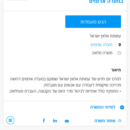
במעלה אדומים
הגש מועמדות
עמותת אלווין ישראל
מעלה אדומים
משרה מלאה
תיאור
למרכז יום חדש של עמותת אלווין ישראל שמוקם במעלה אדומים דרושה
מדריכה שיקומית לעבודה עם אנשים עם מוגבלות.
• התפקיד כולל אחריות לניהול סדר היום של הקבוצה, העברת פעילויות,
הדרכת הקבוצה, השגחה וסיוע אישי
• העבודה כוללת הכשרה מקצועית, הדרכה וליווי אישי, כחלק מצוות רב
דרישות
לפרטי המשרה
מקצועי
• העסקה ישירה ע"י עמותת אלווין ישראל מהיום הראשון, כולל תנאים
שמור משרה
סוציאליים והטבות של העמותה
• אחריות, יוזמה, אמפטיה ויכולת הכלה
• העבודה מתאימה גם לחיילות משוחררות המתחייבות לשנה ומוכרת
• יכולת להפעיל קבוצה