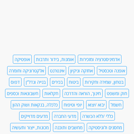
אדמיניסטרציה ומזכירות
אומנות, בידור ותרבות
אופטיקה
אופנה וטכסטיל
אחזקה וניקיון
אינטרנט
אלקטרוניקה וחומרה
בטחון, שמירה וחקירות
ביטוח
בכירים
בנייה ונדל"ן
דפוס
חוק ומשפט
חינוך, הוראה והדרכה
חקלאות
חשבונאות וכספים
חשמל
יבוא /יצוא
יופי וטיפוח
כלכלה, בנקאות ושוק ההון
כללי /ללא הכשרה
מדעי החברה
מדעים מדוייקים
מחסנים ולוגיסטיקה
מחשבים ותוכנה
מכונות, ייצור ותעשיה