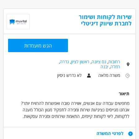
כעבודה מועדפת
• עבודה מעולה בצוות
• המשרה פונה לכל המגדרים
• ניסיון בתחום המוגבלויות - יתרון
שירות לקוחות ושימור
לחברת שיווק דיגיטלי
דרושים בתחום
כללי /ללא הכשרה - מטפלים
הגש מועמדות
מאפייני משרה
משרה מלאה
בני 50 פלוס
בני 40 פלוס
רחובות
,
נס ציונה
,
ראשון לציון
,
גדרה
,
חיילים משוחררים
אמהות
המגזר הדתי
רמלה
,
יבנה
ללא עבר פלילי
משרה מלאה
לא נדרש ניסיון
תיאור
מחפשים עבודה עם אנשים, אווירה טובה ואפשרות להרוויח יותר?
אנחנו מגייסים נציגי/ות שירות ומכירה לתפקיד מגוון הכולל מענה
ללקוחות, ליווי לקוחות קיימים, התאמת שירותים וסגירת עסקאות.
* מתאים למשרה מלאה
דרישות
לפרטי המשרה
* מתאים גם לסטודנטים/ות ולמשרת הורה