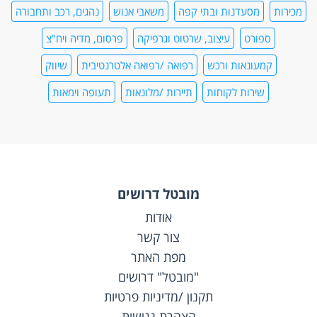
מכירות
מסעדנות ובתי קפה
משאבי אנוש
נהגים, רכב ותחבורה
ספורט
עיצוב, שרטוט וגרפיקה
פרסום, מדיה ויח"צ
קמעונאות ורכש
רפואה /רפואה אלטרנטיבית
שיווק
שירות לקוחות
תיירות /מלונאות
תעופה וימאות
מובטל דרושים
אודות
צור קשר
מפת האתר
"מובטל" דרושים
תקנון /מדיניות פרטיות
הצהרת נגישות