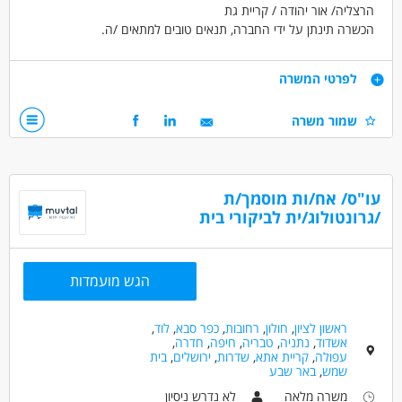
הרצליה/ אור יהודה / קריית גת
הכשרה תינתן על ידי החברה, תנאים טובים למתאים /ה.
התפקיד כולל:
שיבוץ והתאמת עובדים תוך דאגה לרווחת הקשיש, ושמירת קשר ישיר מול
דרישות
לפרטי המשרה
המשפחות,
עבודה בצוות בשיתוף עם בעלי מקצוע ומול מטופלים.
יכולת ניהול מספר פעולות בו זמנית (מולטי-טאסקינג).
שמור משרה
ניהול תיקי לקוחות, טיפול בקליטת עובדים ובסיום יחסי עבודה.
יחסי אנוש מצוינים.
שליטה ביישומי מחשב.
דובר /ת רוסית - יתרון.
עו"ס/ אח/ות מוסמך/ת
דרושים בתחום
/גרונטולוג/ית לביקורי בית
אדמיניסטרציה ומזכירות - בק-אופיס
אדמיניסטרציה ומזכירות - מזכיר/ה
משאבי אנוש - רכז/ת כ"א
הגש מועמדות
מאפייני משרה
עבודה ללא ניסיון
עבודה מיידית
משרה מלאה
ראשון לציון
,
חולון
,
רחובות
,
כפר סבא
,
לוד
,
אשדוד
,
נתניה
,
טבריה
,
חיפה
,
חדרה
,
אקדמאים ללא נסיון
בני 50 פלוס
בני 40 פלוס
עפולה
,
קריית אתא
,
שדרות
,
ירושלים
,
בית
אמהות
דוברי שפות
המגזר הדתי
שמש
,
באר שבע
משרה מלאה
לא נדרש ניסיון