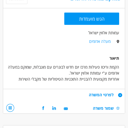
בני 40 פלוס
חיילים משוחררים
אמהות
הגש מועמדות
עמותת אלווין ישראל
מעלה אדומים
תיאור
הקמת וריכוז פעילות מרכז יום חדש לבוגרים עם מוגבלות, שמוקם במעלה
אדומים ע"י עמותת אלווין ישראל.
אחריות מקצועית להבניית התוכניות הטיפוליות של מקבלי השירות
והוצאתן לפועל להתפתחות והתקדמות מקבלי השירות ואיכות חייהם.
התפקיד כולל:
דרישות
לפרטי המשרה
+ ליווי פרטני וקבוצתי של מקבלי השירות במרכז
+ קשר עם משפחות וגורמי רווחה
- תואר ראשון MSW או תואר ראשון טיפולי / חינוכי
שמור משרה
+ הדרכת צוות המדריכים
- יחסים בין אישיים מעולים
+ אחריות לדו"חות מקצועיים
- יכולת הובלה ורתימה
• המשרה פונה לכל המגדרים
- ראייה מערכתית