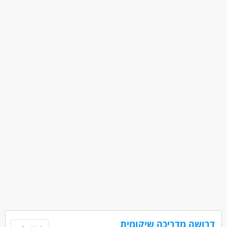
מאפייני משרה
משרה מלאה
בני 50 פלוס
בני 40 פלוס
חיילים משוחררים
אמהות
דרושה מדריכה שיקומית