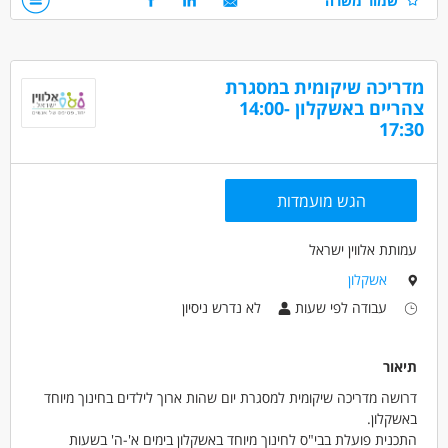
שמור משרה
• העבודה במרכז היום בשד' עופר, אשקלון
אחריות, יוזמה, אמפטיה ויכולת הכלה
• המשרה פונה לכל המגדרים
עבודה מעולה בצוות
נכונות ללמידה
מדריכה שיקומית במסגרת
דרושים בתחום
צהריים באשקלון 14:00-
חינוך, הוראה והדרכה - חינוך מיוחד
17:30
חינוך, הוראה והדרכה - מדריך/ה
חינוך, הוראה והדרכה - מטפל/ת
הגש מועמדות
מאפייני משרה
עמותת אלווין ישראל
משרה מלאה
בני 50 פלוס
בני 40 פלוס
חיילים משוחררים
אמהות
אשקלון
עבודה לפי שעות
לא נדרש ניסיון
תיאור
דרושה מדריכה שיקומית למסגרת יום שהות ארוך לילדים בחינוך מיוחד
באשקלון.
התכנית פועלת בבי"ס לחינוך מיוחד באשקלון בימים א'-ה' בשעות