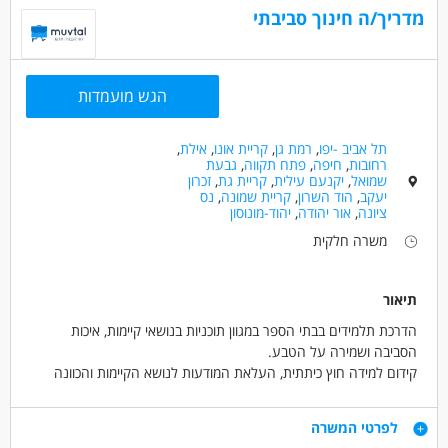
מדריך/ה חינוך סביבתי
הגש מועמדות
תל אביב -יפו
,
רמת גן
,
קריית אונו
,
אילת
,
רחובות
,
חיפה
,
פתח תקווה
,
גבעת
שמואל
,
יקנעם עילית
,
קריית גת
,
זכרון
יעקב
,
הוד השרון
,
קריית שמונה
,
נס
ציונה
,
אור יהודה
,
יהוד-מונוסון
משרה חלקית
תיאור
הדרכת תלמידים בבתי הספר במגוון תוכניות בנושאי קיימות, איכות
הסביבה ושמירה על הטבע.
קידום למידה חוץ כיתתית, העלאת המודעות לנושא הקיימות והכוונה
לשינוי בתפיסות וההרגלים של התלמידים.
משרה חלקית בשנת הלימודים תשפ"ז
דרישות
לפרטי המשרה
באזורים שונים ברחבי הארץ