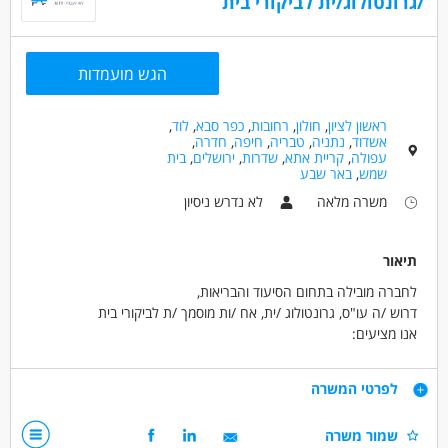
/גרונטולוג/ית לביקורי בית
הגש מועמדות
ראשון לציון
,
חולון
,
רחובות
,
כפר סבא
,
לוד
,
אשדוד
,
נתניה
,
טבריה
,
חיפה
,
חדרה
,
עפולה
,
קריית אתא
,
שדרות
,
ירושלים
,
בית
שמש
,
באר שבע
משרה מלאה
לא נדרש ניסיון
תיאור
לחברה מובילה בתחום הסיעוד והבריאות,
דרוש /ה עו"ס, גרונטולוג /ית, אח /ות מוסמך /ת לביקורי בית
אנו מציעים:
*רכב צמוד.
*אופק קידום למגוון רחב של תפקידים בחברה.
דרישות
לפרטי המשרה
המשרה כוללת שטח ומשרד.
התפקיד כולל:
יכולת עבודה עצמאית, יחסי אנוש מצוינים.
שמור משרה
עזרה לקשישים במיצוי זכויותיהם, ביצוע ביקורי בית שוטפים, בניית קשר
רישיון נהיגה - חובה