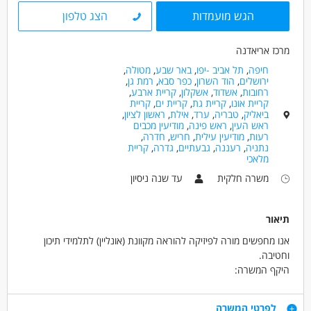
חינוך, הוראה והדרכה - מדריך/ה
הגש מועמדות
הצג טלפון
חינוך, הוראה והדרכה - מורה
חינוך, הוראה והדרכה - מורה פרטי/ת
מרכז אריאדנה
חיפה
,
תל אביב -יפו
,
באר שבע
,
מטולה
,
מאפייני משרה
ירושלים
,
הוד השרון
,
כפר סבא
,
רמת גן
,
רחובות
,
אשדוד
,
אשקלון
,
קריית ארבע
,
לא נדרש ניסיון
עבודה בשעות גמישות
עבודה מהבית
קריית אונו
,
קריית גת
,
קריית ים
,
קריית
עבודה ללא ניסיון
משרה מלאה
משרה חלקית
ביאליק
,
טבריה
,
ערד
,
אילת
,
ראשון לציון
,
ראש העין
,
ראש פינה
,
מודיעין מכבים
עבודה לפי שעות
סטודנטים
אקדמאים ללא נסיון
רעות
,
מודיעין עילית
,
חריש
,
חדרה
,
נתניה
,
רעננה
,
גבעתיים
,
גדרה
,
קריית
מלאכי
משרה חלקית
עד שנה ניסיון
תיאור
אנו מחפשים מורה לפיזיקה להוראה מקוונת (אונליין) לתלמידי תיכון
וחטיבה.
היקף המשרה:
מינימום 12 שעות שבועיות בטווח השעות 14:00-21:00
הלוז נקבע על ידי המרכז (אין התעסקות עם זה)
דרישות
לפרטי המשרה