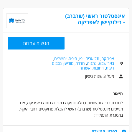
סבסוד לימודים לתואר שני טיפולי,
נכונות לעבודה בחצי משרה לפחות בבקרים / אחה"צ, ישנה גמישות
המלצה לתואר שני ועוד!
בשעות
אינסטלטור ראשי (שרברב)
אפשרות לשימוש במשרדי המקום עבור קליניקה פרטית לאחר שעות
מיקום המשרה: חדרה, חריש, פרדס חנה
- רילוקיישן לאפריקה
הפעילות
דרושים בתחום
מדעי החברה - עבודה סוציאלית ורווחה
הגש מועמדות
רפואה /רפואה אלטרנטיבית - בריאות הנפש
רפואה /רפואה אלטרנטיבית - ריפוי בעיסוק
אפריקה
,
תל אביב -יפו
,
חיפה
,
ירושלים
,
באר שבע
,
נתניה
,
חדרה
,
מודיעין מכבים
רעות
,
רחובות
,
אשדוד
מאפייני משרה
מעל 3 שנות ניסיון
מעל שנה ניסיון
משרה מלאה
משרה חלקית
תיאור
לחברת בנייה ותשתיות גדולה וותיקה במדינה נוחה באפריקה, אנו
מגייסים אינסטלטור (שרברב) ראשי להובלת פרויקטים רחבי היקף.
במסגרת התפקיד:
- ניהול מערך האינסטלציה: אחריות כוללת על כל נושאי האינסטלציה
באתרי הבנייה של החברה.
דרישות
לפרטי המשרה