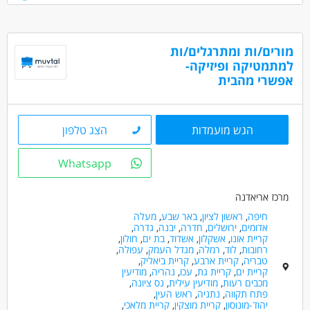
מקצועי עם גורמים בקהילה ותיווך עם הגורמים השונים סביב הקשיש /ה,
דובר/ת רוסית - יתרון
מתן ייעוץ מקצועי לעובדים ולבני המשפחות.
דרושים בתחום
מורים/ות ומתרגלים/ות
מדעי החברה - עבודה סוציאלית ורווחה
למתמטיקה ופיזיקה-
אפשרי מהבית
רפואה /רפואה אלטרנטיבית - אחים/ות
רפואה /רפואה אלטרנטיבית - סיעוד
הגש מועמדות
הצג טלפון
מאפייני משרה
לא נדרש ניסיון
עבודה כפרילאנסר.ית /עצמאי.ת
Whatsapp
עבודה ללא ניסיון
עבודה מיידית
משרה מלאה
עבודה לפי שעות
אקדמאים ללא נסיון
בני 50 פלוס
מרכז אריאדנה
בני 40 פלוס
חיפה
,
ראשון לציון
,
באר שבע
,
מעלה
אדומים
,
ירושלים
,
חדרה
,
יבנה
,
גדרה
,
קריית אונו
,
אשקלון
,
אשדוד
,
בת ים
,
חולון
,
רחובות
,
לוד
,
רמלה
,
מגדל העמק
,
עפולה
,
טבריה
,
קריית ארבע
,
קריית ביאליק
,
קריית ים
,
קריית גת
,
עכו
,
נהריה
,
מודיעין
מכבים רעות
,
מודיעין עילית
,
נס ציונה
,
פתח תקווה
,
נתניה
,
ראש העין
,
יהוד-מונוסון
,
קריית מוצקין
,
קריית מלאכי
,