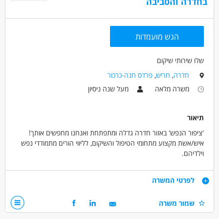
בחדרה והסביבה
הגש מועמדות
שלו שירותי שיקום
חדרה
,
חריש
,
פרדס חנה-כרכור
משרה מלאה
מעל שנה ניסיון
תיאור
'ציפור הנפש' באזור חדרה גדלה ומתפתחת ואנחנו מחפשים אותך!
איש/אשת מקצוע מתחומי הטיפול והשיקום, לליווי הורים מתמודדי נפש
וילדיהם.
התפקיד כולל ליווי וסיוע להורים בפיתוח מיומנויות אישיות,
בניה ועבודה על תכנית שיקום בדגש על הדרכה הורית.
דרישות
לפרטי המשרה
תינתן הדרכה מקצועית קבועה!
תואר ראשון בעבודה סוציאלית/ריפוי בעיסוק או תואר שני טיפולי
שמור משרה
למתאימים.ות:
ניסיון בעבודה מול הורים - חובה
אפשרויות פיתוח וקידום מקצועי,
ניסיון בתחום בריאות הנפש - ייתרון