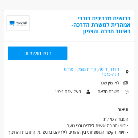
- ניסיון בהדרכה/ הנחיית קבוצות - יתרון.
האוטיסטי וא.נשים עם לקויות למידה מורכבות.
- ניסיון בעבודה עם צרכים מיוחדים- יתרון.
- הדרכה פרטנית, קבוצתית והכשרה ייעודית לאורך השנה.
- מחויבות לטווח ארוך.
דרושים מדריכים דוברי
- פניות באופן קבוע בימי שלישי בשעות הבוקר-צהרים ואחר צהריים
אמהרית למשרת הדרכה-
נוסף.
באיזור חדרה והצפון
דרושים בתחום
מדעי החברה - עבודה סוציאלית ורווחה
הגש מועמדות
מאפייני משרה
חדרה
,
חיפה
,
קריית מוצקין
,
פרדס
משרה חלקית
חנה-כרכור
לא צוין שכר
משרה מלאה
מעל שנה ניסיון
תיאור
העבודה כוללת:
• ליווי ותמיכה אישית לילדים ובני נוער.
• חיזוק הקשר המשפחתי בין ההורים לילדיהם בדגש על התרבות והחינוך