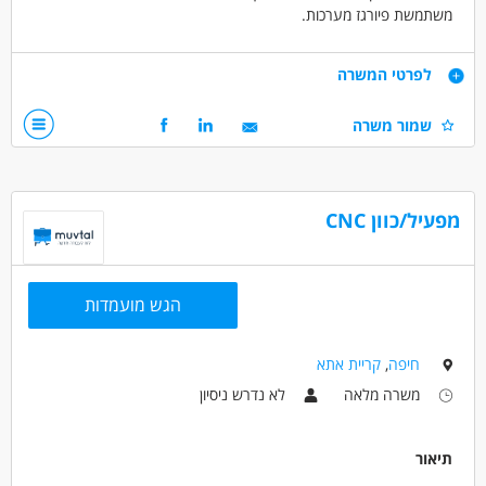
משתמשת פיורגז מערכות.
העובד מוודא איכות מוצר גבוהה, עמידה בלוחות זמנים ושמירה על סביבת
דרישות
לפרטי המשרה
עבודה בטוחה.
הרכבה ידנית ומכאנית של מרכיבים לפי שרטוטים והוראות עבודה.
שמור משרה
*ביצוע בדיקות איכות בסיסיות במהלך ואחרי ההרכבה.
*שמירה על ציוד ומכונות הייצור , טיפול שוטף בניקיון ותחזוקה.
מפעיל/כוון CNC
*דיווח על תקלות ובעיות בתהליך הייצור.
*עמידה ביעדי ייצור ובאיכות בהתאם לדרישות החברה.
הגש מועמדות
*עבודה לפי נהלי הבטיחות וסביבת עבודה נקייה ומסודרת.
חיפה
,
קריית אתא
דרושים בתחום
משרה מלאה
לא נדרש ניסיון
מכונות, ייצור ותעשיה - מרכיבים מכניים
תיאור
מאפייני משרה