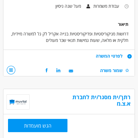
עבודת משמרות
מעל שנה ניסיון
תיאור
דרושות מניקוריסטיות ופדיקוריסטיות בנייה אקריל לק גל למשרה מיידית,
חלקית או מלאה, שעות גמישות תנאי שכר מעולים
דרישות
לפרטי המשרה
מקצועיות עם ניסיון ותעודה
שמור משרה
דרושים בתחום
יופי וטיפוח - מניקור /פדיקור
רתך/ית מסגר/ית לחברת
א.צ.מ
מאפייני משרה
מעל שנה ניסיון
עבודה בשעות גמישות
עבודה מיידית
עבודת משמרות
אקדמאים ללא נסיון
נוער
הגש מועמדות
בני 50 פלוס
בני 40 פלוס
חיילים משוחררים