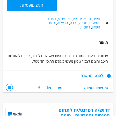
הגש מועמדות
חיפה
,
תל אביב -יפו
,
באר שבע
,
רעננה
,
ירושלים
,
חדרה
,
גדרה
,
הרצליה
,
רמת
השרון
,
רחובות
תיאור
אנחנו מחפשים סטודנטים וסטודנטיות שאוהבים לכתוב, יודעים להתנסח
היטב ורוצים לצבור ניסיון מעשי בעולם התוכן והדיגיטל.
התפקיד כולל כתיבת כתבות ותכנים בעזרת כלי בינה מלאכותית, פיתוח
דרישות
לפרטי המשרה
רעיונות והפיכת מידע לתוכן ברור, מעניין ונעים לקריאה.
מה מחכה לכם?
שמור משרה
מה חשוב לנו?
🔥 עבודה מהבית
✨ אהבה אמיתית לכתיבה ולתוכן
🔥 שעות גמישות שמתאימות למערכת הלימודים
✨ יכולת ניסוח גבוהה בעברית
🔥 אפשרות לשלב עבודה עם מבחנים, שיעורים ומטלות
דרוש/ה רפרנט/ית לתחום
✨ חשיבה יצירתית וסקרנות
🔥 הדרכה וליווי בעבודה עם כלי בינה מלאכותית
הפנסיה והפרישה - חיפה
✨ אחריות, סדר ועמידה בזמנים