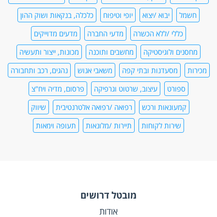
חשמל
יבוא /יצוא
יופי וטיפוח
כלכלה, בנקאות ושוק ההון
כללי /ללא הכשרה
מדעי החברה
מדעים מדוייקים
מחסנים ולוגיסטיקה
מחשבים ותוכנה
מכונות, ייצור ותעשיה
מכירות
מסעדנות ובתי קפה
משאבי אנוש
נהגים, רכב ותחבורה
ספורט
עיצוב, שרטוט וגרפיקה
פרסום, מדיה ויח"צ
קמעונאות ורכש
רפואה /רפואה אלטרנטיבית
שיווק
שירות לקוחות
תיירות /מלונאות
תעופה וימאות
מובטל דרושים
אודות