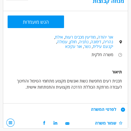
מנחה קבוצות
הגש מועמדות
אור יהודה
,
מודיעין מכבים רעות
,
אילת
,
נהריה
,
דימונה
,
נתניה
,
חולון
,
עפולה
,
יקנעם עילית
,
נשר
,
אור עקיבא
משרה חלקית
תיאור
תכנית רעים מחפשת נשות ואנשים מקצוע מתחומי הטיפול והחינוך
לעבודה מרתקת הכוללת הדרכה מקצועית והתפתחות אישית.
תכנית רעים של החברה למתנס"ים מפעילה קבוצות חברתיות לא.נשים
מהמגוון האוטיסטי אן עם לקויות למידה מורכבות.
דרישות
לפרטי המשרה
למה כדאי לעבוד איתנו:
מחפשות אותך:
שמור משרה
-צבירת ניסיון בריכוז והנחיה של קבוצות רכבת.
-בעל.ת תואר ראשון או שני מתחומי הטיפול או החינוך.
-למידה והתנסות דרך גישות חדשניות לעבודה עם א.נשים מהמגוון