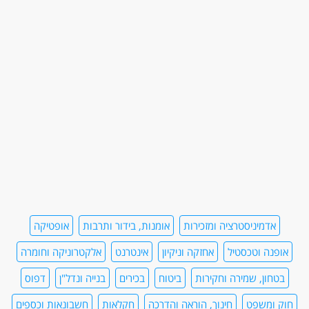
אדמיניסטרציה ומזכירות
אומנות, בידור ותרבות
אופטיקה
אופנה וטכסטיל
אחזקה וניקיון
אינטרנט
אלקטרוניקה וחומרה
בטחון, שמירה וחקירות
ביטוח
בכירים
בנייה ונדל"ן
דפוס
חוק ומשפט
חינוך, הוראה והדרכה
חקלאות
חשבונאות וכספים