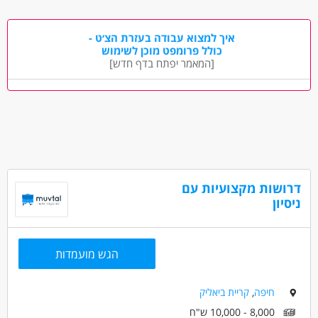
היכרות עם עולם הפנסיה והחיסכון ארוך הטווח - יתרון
ניסיון במערכות CRM - יתרון
דוברי רוסית - יתרון
איך למצוא עבודה בעזרת הצ׳ט -
כולל פרומפט מוכן לשימוש
[המאמר יפתח בדף חדש]
דרושים בתחום
ביטוח - בק-אופיס
מאפייני משרה
מעל שנה ניסיון
בונוס למתמידים
עבודה מיידית
משרה מלאה
המגזר החרדי
אמהות
דוברי שפות
שירות צבאי מלא
ללא עבר פלילי
דרושות מקצועיות עם
ניסיון
הגש מועמדות
חיפה
,
קריית ביאליק
8,000 - 10,000 ש"ח