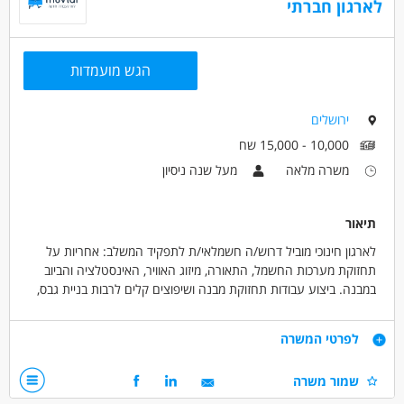
לארגון חברתי
הגש מועמדות
ירושלים
10,000 - 15,000 שח
משרה מלאה
מעל שנה ניסיון
תיאור
לארגון חינוכי מוביל דרוש/ה חשמלאי/ת לתפקיד המשלב: אחריות על
תחזוקת מערכות החשמל, התאורה, מיזוג האוויר, האינסטלציה והביוב
במבנה. ביצוע עבודות תחזוקת מבנה ושיפוצים קלים לרבות בניית גבס,
ריצוף, נגרות, ריתוך, עבודות טיח, צבע ואיטום גגות. טיפול במערכות
אזעקה (אש ופריצה), תחזוקת בריכות נוי, ניהול רכש ציוד טכני, ובדיקה
דרישות
לפרטי המשרה
ואישור של חשבונות תשתית. העבודה כוללת ממשקים שוטפים עם עובדי
משק, IT והנהלה, חברות בוועדת בטיחות, וסיוע בתפעול הלוגיסטי והפיזי
תעודת חשמלאי מוסמך – חובה
שמור משרה
של פעילויות ואירועים הנערכים במוסד.
ניסיון מוכח באינסטלציה –חובה
**המשרה ממוקמת בירושלים.**