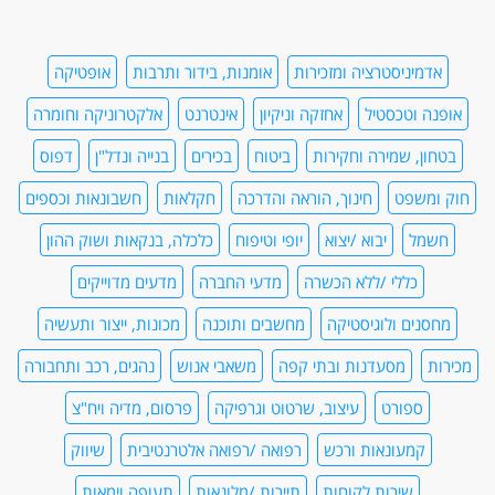
אדמיניסטרציה ומזכירות
אומנות, בידור ותרבות
אופטיקה
אופנה וטכסטיל
אחזקה וניקיון
אינטרנט
אלקטרוניקה וחומרה
בטחון, שמירה וחקירות
ביטוח
בכירים
בנייה ונדל"ן
דפוס
חוק ומשפט
חינוך, הוראה והדרכה
חקלאות
חשבונאות וכספים
חשמל
יבוא /יצוא
יופי וטיפוח
כלכלה, בנקאות ושוק ההון
כללי /ללא הכשרה
מדעי החברה
מדעים מדוייקים
מחסנים ולוגיסטיקה
מחשבים ותוכנה
מכונות, ייצור ותעשיה
מכירות
מסעדנות ובתי קפה
משאבי אנוש
נהגים, רכב ותחבורה
ספורט
עיצוב, שרטוט וגרפיקה
פרסום, מדיה ויח"צ
קמעונאות ורכש
רפואה /רפואה אלטרנטיבית
שיווק
שירות לקוחות
תיירות /מלונאות
תעופה וימאות