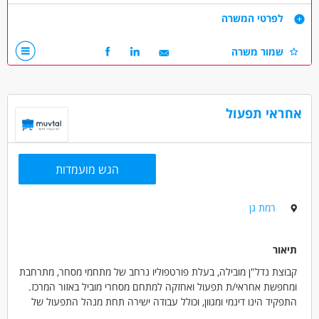
עבודה לטווח ארוך!!! בונוס חודשי למתמידים!!
דרישות
לפרטי המשרה
חברה מסודרת עם יחסי אנוש וסביבה נהדרת
דרושים עובדי ניקיון ותחזוקה כללית לעבודה מיידית!!! קמפוס חדשני
שמור משרה
וסביבה חדשנית
כל הקודם זוכה!!!
דרושים בתחום
אחראי תפעול
אחזקה וניקיון - עובדי ניקיון
אחזקה וניקיון - עובד/ת כללי
מאפייני משרה
הגש מועמדות
לא נדרש ניסיון
עבודה ללא ניסיון
מתאים כעבודה שניה
בונוס למתמידים
עבודה עם שעות נוספות
עבודה מיידית
רמת גן
משרה מלאה
משרה חלקית
משרה זמנית
תיאור
קבוצת נדל"ן מובילה, בעלת פורטפוליו נרחב של מתחמי מסחר, מתרחבת
ומחפשת אחראי/ת תפעול ואחזקה למתחם מסחרי מוביל באזור המרכז.
התפקיד הינו דינמי ומגוון, וכולל עבודה ישירה תחת מנהל התפעול של
החברה.