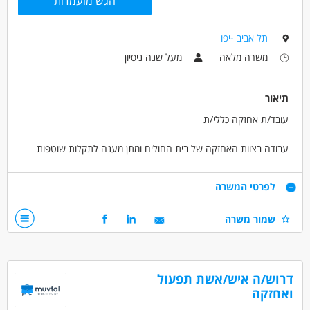
הגש מועמדות
תל אביב -יפו
משרה מלאה
מעל שנה ניסיון
תיאור
עובד/ת אחזקה כללי/ת
עבודה בצוות האחזקה של בית החולים ומתן מענה לתקלות שוטפות
בסביבה רפואית דינמית ורגישה.
דרישות
לפרטי המשרה
ניסיון קודם בעבודות אחזקה - בינוי, צבע, פרזול או תחזוקה כללית -
שמור משרה
יתרון.
ניסיון קודם בעבודות אינסטלציה - ידע בסיסי במערכות מים חמים
וקרים, משאבות, מערכות ניקוז וביוב - יתרון.
יכולת טכנית וידע בשימוש בכלי עבודה.
דרוש/ה איש/אשת תפעול
יכולת איתור תקלות ומתן פתרון מהיר.
ואחזקה
נכונות לעבודה פיזית.