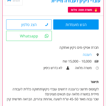
עובדי ניקיון לעבודה מיידית
משרה חמה פלוס
הגש מועמדות
הצג טלפון
Whatsapp
חברת אפיקי-מים ניקיון ואחזקה
רעננה
10,000 - 15,000 שח
משרה מלאה
לא נדרש ניסיון
תיאור
לקמפוס חדשני ברעננה דרושים עובדי ניקיון\תחזוקה כללית לעבודה
מיידית במשרה מלאה עם תנאים מצוינים!!
שכר גבוה מאוד 45-50 ש"ח לשעה ,ארוחת צהרים, הבראה חודשית קרן
פנסיה קרן השתלמות וגמל