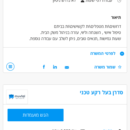
עבודה לפי שעות
לא נדרש ניסיון
עבודה ללא ניסיון
עבודה ללא הכשרה
בונוס למתמידים
עבודה מיידית
תיאור
דרושים\ות מטפלים\ות לקשישים\ות בביתם
טיפול אישי , השגחה וליווי, עזרה בניהול משק הבית.
שעות גמישות ,תנאים טובים, ניתן לשלב עם עבודה נוספת.
דרישות
לפרטי המשרה
לבוא בחיוך
שמור משרה
דרושים בתחום
אחזקה וניקיון - משק בית
אחזקה וניקיון - עובד/ת כללי
סדרן בעל רקע טכני
מאפייני משרה
לא נדרש ניסיון
עבודה ללא הכשרה
עבודה מיידית
עבודה לפי שעות
סטודנטים
אקדמאים ללא נסיון
הגש מועמדות
המגזר החרדי
בני 50 פלוס
בני 40 פלוס