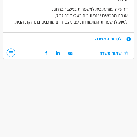
דרוש/ה עוזר/ת בית למשפחות במשבר בדרום.
אנחנו מחפשים עוזר/ת בית בעל/ת לב גדול,
לסיוע למשפחות המתמודדות עם מצבי חיים מורכבים בתחזוקת הבית,
בסיוע בסדר ובארגון הבית.
הטבות, תנאים סוציאליים מלאים.
דרישות
לפרטי המשרה
יחסים בינאישיים מעולים
שמור משרה
מחוייבות ואמינות
דרושים בתחום
אחזקה וניקיון - משק בית
מאפייני משרה
לא נדרש ניסיון
עבודה זמנית
עבודה בשעות גמישות
עבודה ללא ניסיון
משרה חלקית
סטודנטים
המגזר החרדי
נוער
חיילים משוחררים