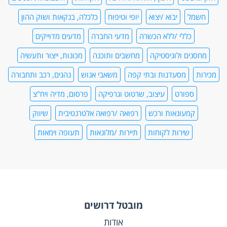
חשמל
יבוא /יצוא
יופי וטיפוח
כלכלה, בנקאות ושוק ההון
כללי /ללא הכשרה
מדעי החברה
מדעים מדוייקים
מחסנים ולוגיסטיקה
מחשבים ותוכנה
מכונות, ייצור ותעשיה
מכירות
מסעדנות ובתי קפה
משאבי אנוש
נהגים, רכב ותחבורה
ספורט
עיצוב, שרטוט וגרפיקה
פרסום, מדיה ויח"צ
קמעונאות ורכש
רפואה /רפואה אלטרנטיבית
שיווק
שירות לקוחות
תיירות /מלונאות
תעופה וימאות
מובטל דרושים
אודות