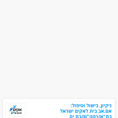
ניקיון, בישול וטיפול:
אם.אב בית לאקים ישראל
בת"א/רמה"ש/בת ים