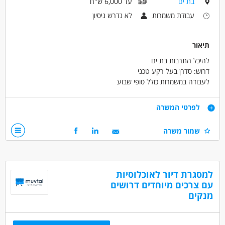
בת ים
עד 6,000 ש"ח
עבודת משמרות
לא נדרש ניסיון
תיאור
להיכל התרבות בת ים
דרוש: סדרן בעל רקע טכני
לעבודה במשמרות כולל סופי שבוע
דרישות
לפרטי המשרה
שירותיות
שמור משרה
יחסי אנוש טובים
גמישות
נכונות לעבודה בשעות לא שגרתיות
למסגרת דיור לאוכלוסיות
דרושים בתחום
עם צרכים מיוחדים דרושים
אחזקה וניקיון - עובדי תחזוקה
אחזקה וניקיון - משק בית
מנקים
מאפייני משרה