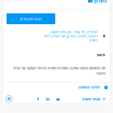
השרון! 🏡
הגש מועמדות
הרצליה
,
תל אביב -יפו
,
פתח תקווה
,
רעננה
,
נתניה
,
רמת גן
,
אור יהודה
,
רמת
השרון
תיאור
אני מחפשת מישהי אמינה, מסודרת ויסודית לניהול השוטף של הבית
והחצר.
למשרה של 12 שעות שבועיות.
העבודה תחולק ל-3 ימים בשבוע, 4 שעות בכל פעם שעות הבוקר
דרישות
לפרטי המשרה
70 ₪ לשעה + נסיעות + תנאים סוציאליים כחוק
שמור משרה
העבודה כוללת:
- ניקיון יסודי ותחזוקה שוטפת של הבית.
- אחריות מלאה על כביסות לכל בני המשפחה