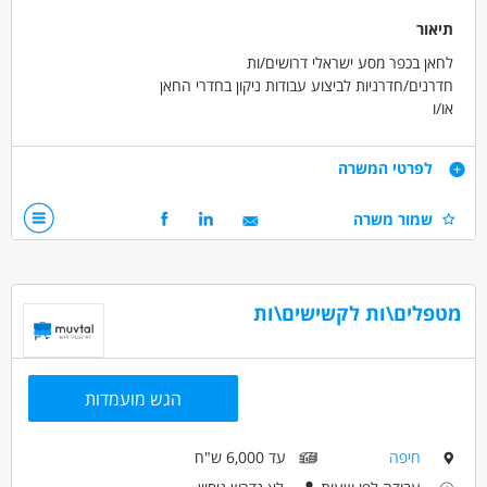
תיאור
לחאן בכפר מסע ישראלי דרושים/ות
חדרנים/חדרניות לביצוע עבודות ניקון בחדרי החאן
או/ו
חצרנים/יות - לביצוע עבודות גינון ותפעול חצרות החאן
דרישות
לפרטי המשרה
עבודה במשרה מלאה או חלקית
שמור משרה
נכנות לעבודות פיזיות קלות
עבודה בירושלים
דרושים בתחום
מטפלים\ות לקשישים\ות
אחזקה וניקיון - משק בית
אחזקה וניקיון - עובד/ת כללי
אחזקה וניקיון - עובדי ניקיון
הגש מועמדות
מאפייני משרה
עבודה זמנית
עבודה בלילה
משרה מפוצלת
חיפה
עד 6,000 ש"ח
עבודה ממשלתית
עבודה בשעות גמישות