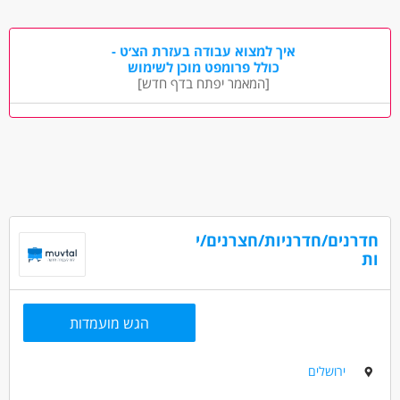
אחזקה וניקיון - משק בית
מאפייני משרה
איך למצוא עבודה בעזרת הצ׳ט -
כולל פרומפט מוכן לשימוש
לא נדרש ניסיון
עבודה בשעות גמישות
עבודה ללא ניסיון
[המאמר יפתח בדף חדש]
עבודה ללא הכשרה
מתאים כעבודה שניה
עבודה מיידית
משרה חלקית
עבודה לפי שעות
סטודנטים
חדרנים/חדרניות/חצרנים/י
ות
הגש מועמדות
ירושלים