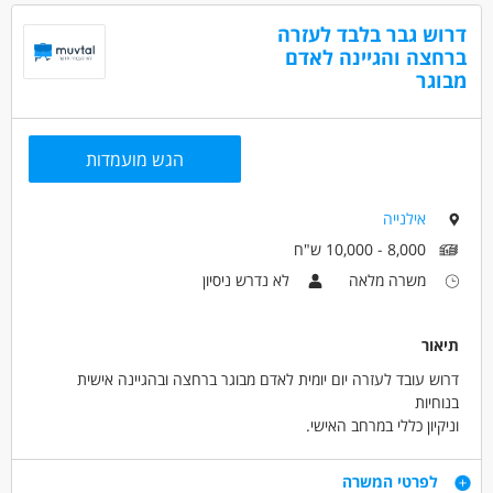
- אחריות על הגינה -עבודה קלות לא עבודות גינון
דרוש גבר בלבד לעזרה
תנאים מעולים ושכר הוגן למתאימה!
ברחצה והגיינה לאדם
מבוגר
דרושים בתחום
אחזקה וניקיון - מנהלת אחזקה /אם בית
אחזקה וניקיון - משק בית
הגש מועמדות
מאפייני משרה
אילנייה
עבודה מיידית
8,000 - 10,000 ש"ח
משרה מלאה
לא נדרש ניסיון
תיאור
דרוש עובד לעזרה יום יומית לאדם מבוגר ברחצה ובהגיינה אישית
בנוחיות
וניקיון כללי במרחב האישי.
דרישות
לפרטי המשרה