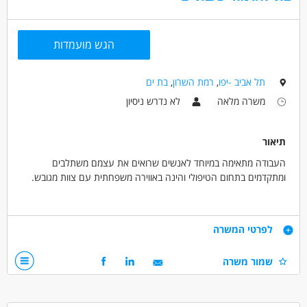
הגש מועמדות
תל אביב -יפו
,
רמת השרון
,
בת ים
משרה מלאה
לא נדרש ניסיון
תיאור
העבודה מתאימה במיוחד לאנשים שרואים את עצמם משתלבים
ומתקדמים בתחום הטיפולי והינה באווירה משפחתית עם צוות מגובש.
היקף משרה:
בתל אביב: מלאה במשמרות הכוללות סופי שבוע ולילות בהמשך
דרישות
לפרטי המשרה
ברמת השרון/הרצליה: כ80% משרה בשעות הבוקר
בת ים: משרה מלאה
אחריות ויוזמה
שמור משרה
דייקנות, יצירתיות וגמישות
התפקיד כולל:
יכולת עבודה בצוות
השכמת הדיירים בבוקר
יכולת ניהול
אחריות על הניקיון