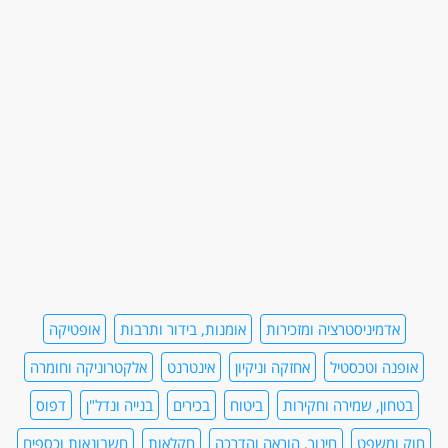
אדמיניסטרציה ומזכירות
אומנות, בידור ותרבות
אופטיקה
אופנה וטכסטיל
אחזקה וניקיון
אינטרנט
אלקטרוניקה וחומרה
בטחון, שמירה וחקירות
ביטוח
בכירים
בנייה ונדל"ן
דפוס
חוק ומשפט
חינוך, הוראה והדרכה
חקלאות
חשבונאות וכספים