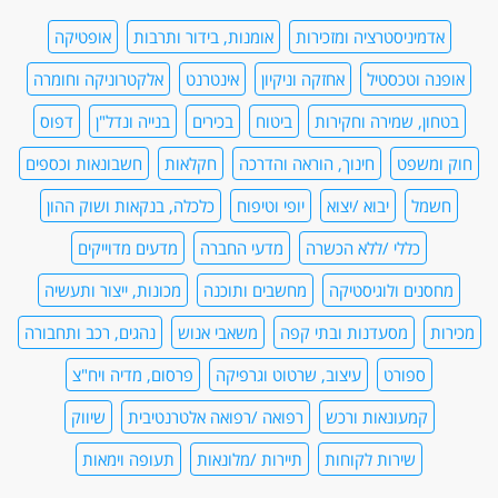
אדמיניסטרציה ומזכירות
אומנות, בידור ותרבות
אופטיקה
אופנה וטכסטיל
אחזקה וניקיון
אינטרנט
אלקטרוניקה וחומרה
בטחון, שמירה וחקירות
ביטוח
בכירים
בנייה ונדל"ן
דפוס
חוק ומשפט
חינוך, הוראה והדרכה
חקלאות
חשבונאות וכספים
חשמל
יבוא /יצוא
יופי וטיפוח
כלכלה, בנקאות ושוק ההון
כללי /ללא הכשרה
מדעי החברה
מדעים מדוייקים
מחסנים ולוגיסטיקה
מחשבים ותוכנה
מכונות, ייצור ותעשיה
מכירות
מסעדנות ובתי קפה
משאבי אנוש
נהגים, רכב ותחבורה
ספורט
עיצוב, שרטוט וגרפיקה
פרסום, מדיה ויח"צ
קמעונאות ורכש
רפואה /רפואה אלטרנטיבית
שיווק
שירות לקוחות
תיירות /מלונאות
תעופה וימאות