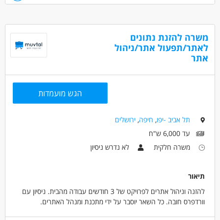
- הובלת האסטרטגיה: אחריות על הקו התוכני באתר, שמירה על דיוק
פוטנציאל ויראלי.
עיתונאי ויצירת בולטות ברשת.
- קופירייטינג חדשותי מעולה וניסוח כותרות מנצחות וחריפות.
- יכולת הובלה: יחסי אנוש מעולים וכושר הנעת צוות עורכים וכתבים.
משרה להזנת נתונים
פרטים נוספים:
- עבודה בסביבה דינמית: קור רוח וסמכותיות בקבלת החלטות מהירות
לאתר/תפעול אתר/ניהול
משרה מלאה במשרדי המערכת בתל אביב (ללא לילות).
תחת לחץ.
אתר
- ניסיון ניהולי קודם או תואר בתקשורת - יתרון.
דרושים בתחום
הגש מועמדות
אינטרנט - ניהול אתר
תל אביב -יפו
,
חיפה
,
ירושלים
מאפייני משרה
עד 6,000 ש"ח
משרה בכירה
בונוס למתמידים
משרה מלאה
משרה חלקית
לא נדרש ניסיון
תיאור
להזנה וניהול אתרים לפרויקט של 3 חודשים עבודה מהבית. ניסיון עם
וורדפרס חובה. כל השאר יוסבר על ידי מתכנת ומנהל האתרים.