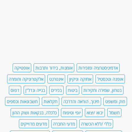
אדמיניסטרציה ומזכירות
אומנות, בידור ותרבות
אופטיקה
אופנה וטכסטיל
אחזקה וניקיון
אינטרנט
אלקטרוניקה וחומרה
בטחון, שמירה וחקירות
ביטוח
בכירים
בנייה ונדל"ן
דפוס
חוק ומשפט
חינוך, הוראה והדרכה
חקלאות
חשבונאות וכספים
חשמל
יבוא /יצוא
יופי וטיפוח
כלכלה, בנקאות ושוק ההון
כללי /ללא הכשרה
מדעי החברה
מדעים מדוייקים