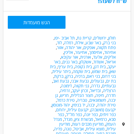
ש"ח לשעה!!
הגש מועמדות
חולון
,
ירושלים
,
קריית גת
,
תל אביב -יפו
,
בני ברק
,
באר שבע
,
אילת
,
רמלה
,
לוד
,
פתח תקווה
,
אופקים
,
אור יהודה
,
אזור
,
אחיהוד
,
אחיסמך
,
אחיעזר
,
אליכין
,
אליקים
,
אלעד
,
אורנית
,
אור עקיבא
,
אריאל
,
אשדוד
,
אשקלון
,
באר גנים
,
באר
יעקב
,
בית דגן
,
בית נקופה
,
בית עריף
,
בית
שאן
,
בית שמש
,
בית שקמה
,
ביתר עילית
,
בני דרום
,
בני ראם
,
ברכיה
,
ברקן
,
ברקת
,
בת ים
,
גבעולים
,
גבעת אבני
,
גבעת זאב
,
גבעתיים
,
גדרה
,
גני תקווה
,
דימונה
,
הרצליה
,
זבדיאל
,
זכרון יעקב
,
זרחיה
,
חדרה
,
חיפה
,
חצור הגלילית
,
חריש
,
גן
יבנה
,
חשמונאים
,
טבריה
,
טירת כרמל
,
טירת יהודה
,
יבנה
,
יד בנימין
,
יהוד-מונוסון
,
יקנעם (מושבה)
,
יקנעם עילית
,
ירוחם
,
כפר זיתים
,
כפר יונה
,
כפר מל"ל
,
כפר
סבא
,
כרמיאל
,
מבשרת ציון
,
מגדל
,
מגדל
העמק
,
מודיעין מכבים רעות
,
מודיעין
עילית
,
מוצא עילית
,
אביטל
,
נוגה
,
פדיה
,
מזכרת בתיה
,
מחולה
,
מנוחה
,
מעגלים
,