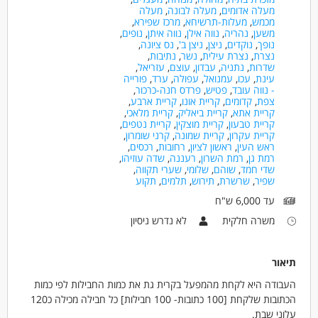
מעלה אדומים
,
מעלה לבונה
,
מעלה
מכמש
,
מעלות-תרשיחא
,
מרכז שפירא
,
משען
,
נהריה
,
נווה אילן
,
נווה איתן
,
נופים
,
נופך
,
נוקדים
,
ניצן
,
ניצן ב'
,
נס ציונה
,
נצרת
,
נצרת עילית
,
נשר
,
נתיבות
,
שדרות
,
נתניה
,
עבדון
,
עוצם
,
עזריאל
,
עינת
,
עכו
,
עמנואל
,
עפולה
,
ערד
,
פורייה
- נווה עובד
,
פטיש
,
פרדס חנה-כרכור
,
צפת
,
קדומים
,
קריית אונו
,
קריית ארבע
,
קריית אתא
,
קריית ביאליק
,
קריית מלאכי
,
קריית טבעון
,
קריית מוצקין
,
קריית נטפים
,
קריית עקרון
,
קריית שמונה
,
קרני שומרון
,
ראש העין
,
ראשון לציון
,
רחובות
,
רכסים
,
רמת גן
,
רמת השרון
,
רעננה
,
שדה עוזיהו
,
שדי חמד
,
שוהם
,
שלומי
,
שערי תקווה
,
שפיר
,
שרשרת
,
תירוש
,
תלמים
,
תקוע
עד 6,000 ש"ח
משרה חלקית
לא נדרש ניסיון
תיאור
העבודה היא לקחת מהמפעל בקרית גת את כמות החבילות לפי כמות
הכתובות שלקחת [100 כתובות- 100 חבילות] כל חבילה מכילה כ120
עלוני שבת.