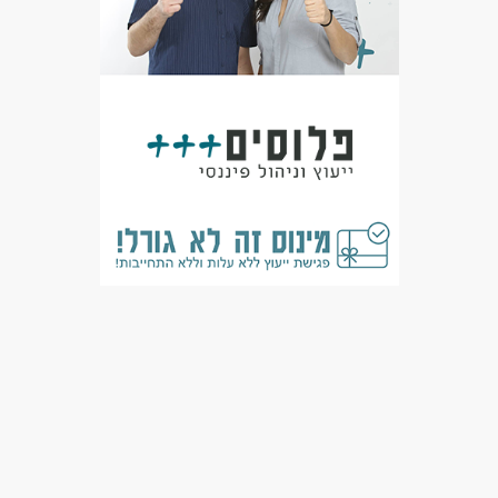
הפרויקט בפריסה ארצית ויש המון ילדים זכאים שמחכים לחונכות –
בואו לעשות מעשה טוב ועל הדרך להרוויח כסף!
דרושים בתחום
חינוך, הוראה והדרכה - חונכות
מאפייני משרה
משרה מפוצלת
עבודה בשעות גמישות
עבודה כפרילאנסר.ית /עצמאי.ת
עבודה ללא ניסיון
עבודה ללא הכשרה
מתאים כעבודה שניה
עבודה מיידית
משרה חלקית
סטודנטים