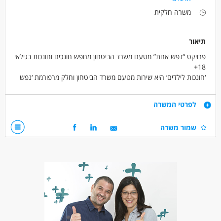
משרה חלקית
תיאור
פרויקט “נפש אחת” מטעם משרד הביטחון מחפש חונכים וחונכות בגילאי
18+
‘חונכות לילדים’ היא שירות מטעם משרד הביטחון וחלק מרפורמת ‘נפש
אחת’ הפועלת משנת 2021 עבור ילדים של נכי צה”ל המתמודדים עם
פוסט טראומה ונכות, לליווי רגשי ותמיכתי לילדים שצריכים מישהו שיהיה
דרישות
לפרטי המשרה
שם בשבילם – בדיוק כמוך.
מה תקבל.י?
שמור משרה
50 ש”ח לשעה
היקף של 4 שעות שבועיות – בשעות אחה”צ – פעמיים בשבוע
ליווי מקצועי
ניסיון לחיים – למי שרוצה ללמוד תקשורת בין-אישית, הובלה, הכלה
ומנהיגות רגשית
מתאים גם לקו”ח או ככניסה לעולמות של טיפול, חינוך, קידום נוער
ורווחה
**ניתן להרחיב את היקף החונכות לליווי ילד נוסף מאותה המשפחה
או משפחה נוספת**