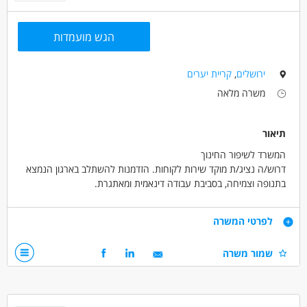
הגש מועמדות
ירושלים
,
קריית יערים
משרה מלאה
תיאור
המשרד לשיפור החינוך
דרוש/ה נציג/ת מוקד שירות לקוחות. הזדמנות להשתלב בארגון הנמצא
בתנופה וצמיחה, בסביבת עבודה דינאמית ומאתגרת.
תיאור תפקיד :
דרישות
לפרטי המשרה
מענה טלפוני לפניות הורים
תנאי העסקה:
שמור משרה
יצירת קשר עם גורמים שונים לטובת גביית כספים למסגרות החינוכיות
רישום למסגרות חינוכיות
כפיפות: מנהלת מחלקת רישום וגביה
דרישות המשרה
היקף המשרה: משרה מלאה, ימים א'-ה'