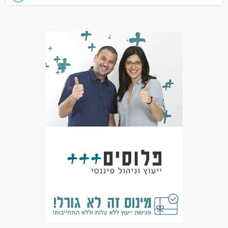
הנהלת חשבונות 1-2.
טיפול במשכורות, הכנת חומר למאזן, התאמות בנקים על בסיס יומי,
התאמת כרטיסי אשראי
הכרת תוכנת excel ברמה טובה.
רכב (אין תחבורה ציבורית נוחה)
המשרה מיועדת לנשים ולגברים כאחד.
דרושים בתחום
חשבונאות וכספים - מנהל/ת חשבונות
מאפייני משרה
עבודה מיידית