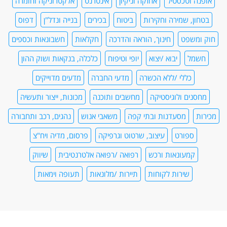
אופנה וטכסטיל
אחזקה וניקיון
אינטרנט
אלקטרוניקה וחומרה
בטחון, שמירה וחקירות
ביטוח
בכירים
בנייה ונדל"ן
דפוס
חוק ומשפט
חינוך, הוראה והדרכה
חקלאות
חשבונאות וכספים
חשמל
יבוא /יצוא
יופי וטיפוח
כלכלה, בנקאות ושוק ההון
כללי /ללא הכשרה
מדעי החברה
מדעים מדוייקים
מחסנים ולוגיסטיקה
מחשבים ותוכנה
מכונות, ייצור ותעשיה
מכירות
מסעדנות ובתי קפה
משאבי אנוש
נהגים, רכב ותחבורה
ספורט
עיצוב, שרטוט וגרפיקה
פרסום, מדיה ויח"צ
קמעונאות ורכש
רפואה /רפואה אלטרנטיבית
שיווק
שירות לקוחות
תיירות /מלונאות
תעופה וימאות