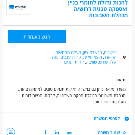
לחנות גדולה לחומרי בניין
יחסי אנוש מעולים וסבלנות
ואספקה טכנית דרוש/ה
שירותיות
דרושים בתחום
מנהלת חשבונות
ידע בתוכנות אופיס
שירות לקוחות - נציג/ת שירות לקוחות
זמינות מידית
מאפייני משרה
הגש מועמדות
בונוס למתמידים
עבודה מיידית
משרה מלאה
עבודה לפי שעות
סטודנטים
אקדמאים ללא נסיון
ירושלים
,
מבשרת ציון
,
מעלה החמישה
,
הר אדר
,
מוצא עילית
,
קריית ענבים
,
נווה
המגזר החרדי
בני 50 פלוס
בני 40 פלוס
אילן
,
שורש
,
שואבה
,
קריית יערים
תיאור
משרה מלאה ניתן גם במשרה חלקית תנאים טובים למתאימים /ות.
הנהלת חשבונות הכוללת הפקת חשבוניות, קבלות, הגשת דוחות
מע"מ,תזרים ודוחות.
התאמות בנקים, עבודה מול לקוחות וספקים
ספקים: קליטת חשבוניות, עבודה שוטפת מול ספקים והוצאת תשלומים
דרישות
לפרטי המשרה
בשקים.
משרה מלאה/ חלקית
דרישות:
שמור משרה
ימים א-ה שעות 8:00-16:00 גמיש