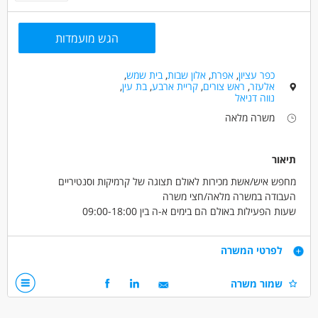
הגש מועמדות
כפר עציון
,
אפרת
,
אלון שבות
,
בית שמש
,
אלעזר
,
ראש צורים
,
קריית ארבע
,
בת עין
,
נווה דניאל
משרה מלאה
תיאור
מחפש איש/אשת מכירות לאולם תצוגה של קרמיקות וסנטיריים
העבודה במשרה מלאה/חצי משרה
שעות הפעילות באולם הם בימים א-ה בין 09:00-18:00
יום שישי פעם בשבועיים בין 09:00 ל12:30
דרישות
לפרטי המשרה
ידע בעיצוב - יתרון משמעותי
שמור משרה
נסיון בתוכנת פריוריטי- יתרון
נסיון במכירות- יתרון