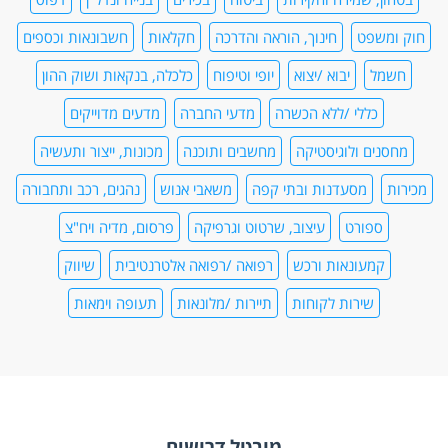
חוק ומשפט
חינוך, הוראה והדרכה
חקלאות
חשבונאות וכספים
חשמל
יבוא /יצוא
יופי וטיפוח
כלכלה, בנקאות ושוק ההון
כללי /ללא הכשרה
מדעי החברה
מדעים מדוייקים
מחסנים ולוגיסטיקה
מחשבים ותוכנה
מכונות, ייצור ותעשיה
מכירות
מסעדנות ובתי קפה
משאבי אנוש
נהגים, רכב ותחבורה
ספורט
עיצוב, שרטוט וגרפיקה
פרסום, מדיה ויח"צ
קמעונאות ורכש
רפואה /רפואה אלטרנטיבית
שיווק
שירות לקוחות
תיירות /מלונאות
תעופה וימאות
מובטל דרושים