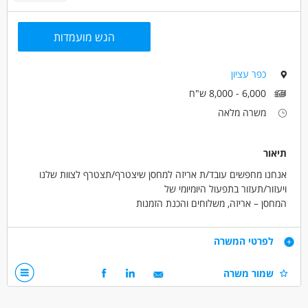
הגש מועמדות
כפר עציון
6,000 - 8,000 ש"ח
משרה מלאה
תיאור
אנחנו מחפשים עובד/ת אריזה למחסן שיצטרף/תצטרף לצוות שלנו
ויעזור/תעזור בתפעול היומיומי של
המחסן – אריזה, משלוחים והכנת הזמנות
ב-Lev Haolam תהיו חלק מצוות מגובש שעובד עם מוצרים בעלי
משמעות ומשלוחים בינלאומיים.
דרישות
לפרטי המשרה
אחריות על אריזת הזמנות, הכנת משלוחים ושמירה על סדר וארגון
במחסן, כולל טיפול במלאי ועיבוד
ניסיון של 1–3 שנים במחסן או לוגיסטיקה
שמור משרה
הזמנות.
תשומת לב לפרטים ויכולת סדר וארגו
תחומי אחריות:
יכולת עבודה פיזית
אריזה מסודרת ובטוחה של מוצרים