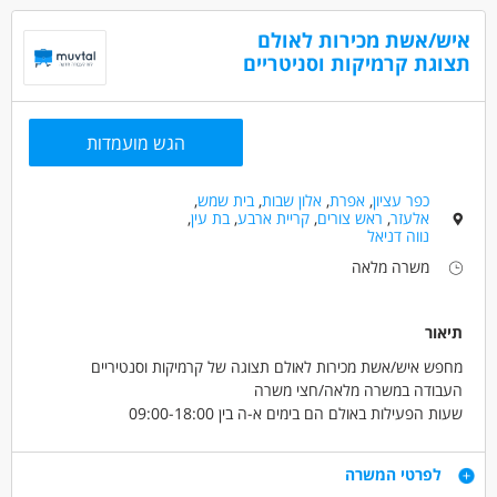
עברית ברמה טובה (B1+) ואנגלית או רוסית ברמה בסיסית (B1)
הכנת משלוחים והדבקת תוויות
איש/אשת מכירות לאולם
שמירה על סדר וארגון במחסן
דרושים בתחום
תצוגת קרמיקות וסניטריים
סיוע בספירות מלאי ובפעילות השוטפת
מחסנים ולוגיסטיקה - עובדים כלליים
מאפייני משרה
הגש מועמדות
משרה מלאה
כפר עציון
,
אפרת
,
אלון שבות
,
בית שמש
,
אלעזר
,
ראש צורים
,
קריית ארבע
,
בת עין
,
נווה דניאל
משרה מלאה
תיאור
מחפש איש/אשת מכירות לאולם תצוגה של קרמיקות וסנטיריים
העבודה במשרה מלאה/חצי משרה
שעות הפעילות באולם הם בימים א-ה בין 09:00-18:00
יום שישי פעם בשבועיים בין 09:00 ל12:30
דרישות
לפרטי המשרה