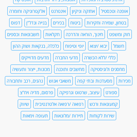
אופנה וטכסטיל
אחזקה וניקיון
אינטרנט
אלקטרוניקה וחומרה
בטחון, שמירה וחקירות
ביטוח
בכירים
בנייה ונדל"ן
דפוס
חוק ומשפט
חינוך, הוראה והדרכה
חקלאות
חשבונאות וכספים
חשמל
יבוא /יצוא
יופי וטיפוח
כלכלה, בנקאות ושוק ההון
כללי /ללא הכשרה
מדעי החברה
מדעים מדוייקים
מחסנים ולוגיסטיקה
מחשבים ותוכנה
מכונות, ייצור ותעשיה
מכירות
מסעדנות ובתי קפה
משאבי אנוש
נהגים, רכב ותחבורה
ספורט
עיצוב, שרטוט וגרפיקה
פרסום, מדיה ויח"צ
קמעונאות ורכש
רפואה /רפואה אלטרנטיבית
שיווק
שירות לקוחות
תיירות /מלונאות
תעופה וימאות