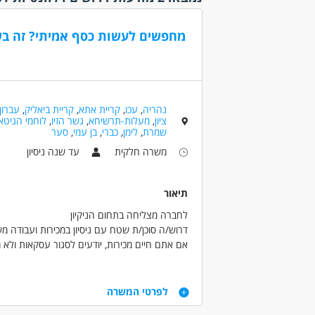
משרה 
משרה 
מחפשים לעשות כסף אמיתי? זה בשב
משרה 
עבודה 
קהלי יע
אמהות
נהריה
,
עכו
,
קריית אתא
,
קריית ביאליק
,
עברון
אקדמאי
ציון
,
מעלות-תרשיחא
,
גשר הזיו
,
לוחמי הגיטא
(1)
שמרת
,
לימן
,
כברי
,
בן עמי
,
סער
בני 40 פלוס
משרה חלקית
עד שנה ניסיון
בעלי מ
דוברי 
תיאור
המגזר 
המגזר 
לחברה מצליחה בתחום הניקיון
דרוש/ה סוכן/ת שטח עם ניסיון במכירות ועבודה מ
חיילים
אם אתם חיים מכירות, יודעים לסגור עסקאות ולא
סטודנ
בצוות שלנו!
🔥 עבודה בשטח עם שילוב של עבודה משרדית
נסיון
דרישות
🔥 עמלות מתגמלות במיוחד
לפרטי המשרה
לא נדרש
🔥 סביבת עבודה מנצחת
✔ניסיון במכירות – חובה