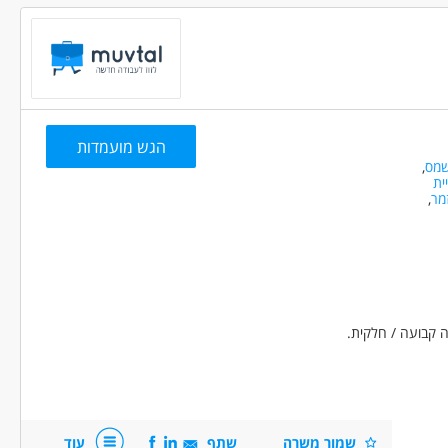
 ניסיון
(1)
הגש מועמדות
מכירות - מתאם/ת מכירות
שמס
,
ית
מר
,
קית
ה קבועה / חלקית.
שמור משרה
שתף
עוד