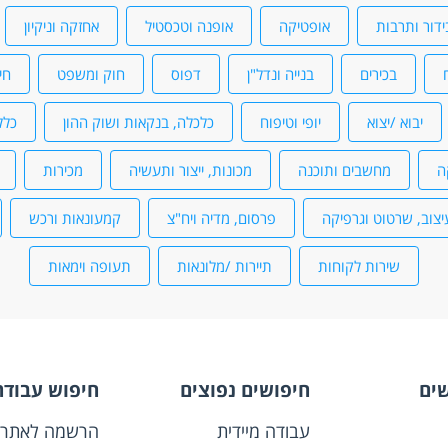
ידור ותרבות
אופטיקה
אופנה וטכסטיל
אחזקה וניקיון
בכירים
בנייה ונדל"ן
דפוס
חוק ומשפט
חי
יבוא /יצוא
יופי וטיפוח
כלכלה, בנקאות ושוק ההון
כלל
ה
מחשבים ותוכנה
מכונות, ייצור ותעשיה
מכירות
יצוב, שרטוט וגרפיקה
פרסום, מדיה ויח"צ
קמעונאות ורכש
שירות לקוחות
תיירות /מלונאות
תעופה וימאות
שים
חיפושים נפוצים
חיפוש עבודה
עבודה מיידית
הרשמה לאתר