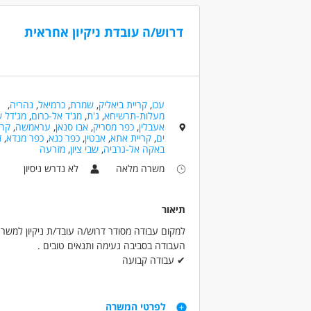
עד שנה
✔ ניסיון בעבודה משרדית - יתרון
✔ רישיון נהיגה – חובה
דרוש/ה עובדת ניקיון אחראית
✔ רעב להצלחה ויכולת סגירה גבוהה
✔ ניסיון בתחום הניקיון - יתרון
✔ דוברי שפה רוסית - יתרון
דרושים בתחום
עכו
,
קריית ביאליק
,
שמרת
,
כרמיאל
,
נהריה
,
מכירות - בק-אופיס
מכירות - מכירות שטח
מעלות-תרשיחא
,
ג'ת
,
מג'ד אל-כרום
,
מג'דל 
אעבלין
,
כפר מסריק
,
אבו סנאן
,
עראמשה
,
קרי
ים
,
קריית אתא
,
אבטין
,
כפר כנא
,
כפר מנדא
,
ז
באקה אל-גרביה
,
שבי ציון
,
מזרעה
מאפייני משרה
משרה מלאה
לא נדרש ניסיון
עד שנה ניסיון
עבודה מיידית
משרה חל
תיאור
למקום עבודה מסודר דרוש/ה עובד/ת ניקיון למשר
העבודה בסביבה נעימה ותנאים טובים .
✔ עבודה קבועה
✔ שעות נוחות
✔ מתאים גם להשלמת הכנסה
דרישות
לפרטי המשרה