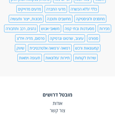
כללי /ללא הכשרה
מדעי החברה
מדעים מדוייקים
מחסנים ולוגיסטיקה
מחשבים ותוכנה
מכונות, ייצור ותעשיה
מכירות
מסעדנות ובתי קפה
משאבי אנוש
נהגים, רכב ותחבורה
ספורט
עיצוב, שרטוט וגרפיקה
פרסום, מדיה ויח"צ
קמעונאות ורכש
רפואה /רפואה אלטרנטיבית
שיווק
שירות לקוחות
תיירות /מלונאות
תעופה וימאות
מובטל דרושים
אודות
צור קשר