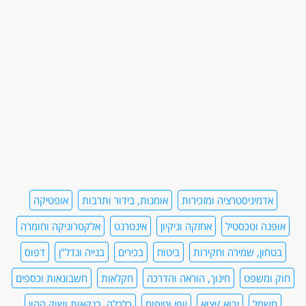
אדמיניסטרציה ומזכירות
אומנות, בידור ותרבות
אופטיקה
אופנה וטכסטיל
אחזקה וניקיון
אינטרנט
אלקטרוניקה וחומרה
בטחון, שמירה וחקירות
ביטוח
בכירים
בנייה ונדל"ן
דפוס
חוק ומשפט
חינוך, הוראה והדרכה
חקלאות
חשבונאות וכספים
חשמל
יבוא /יצוא
יופי וטיפוח
כלכלה, בנקאות ושוק ההון